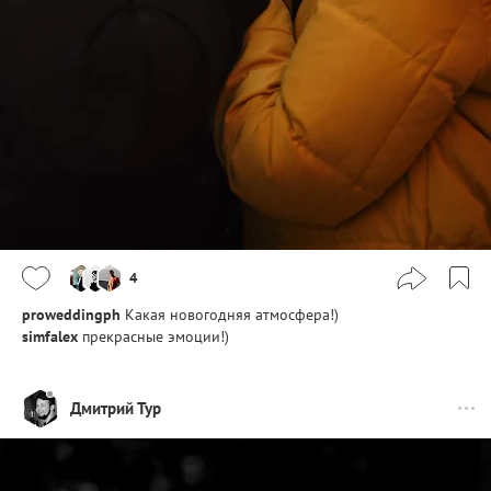
4
proweddingph
Какая новогодняя атмосфера!)
simfalex
прекрасные эмоции!)
Дмитрий Тур