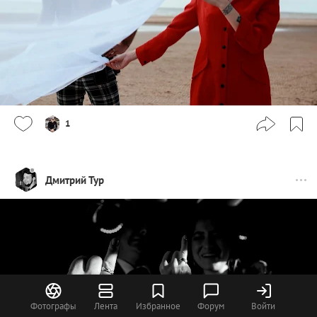
1
Дмитрий Тур
Фотографы
Лента
Избранное
Форум
Войти