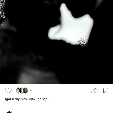
4
igorserdyukov
Удачное ч\б