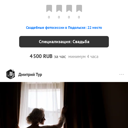
0
0
0
0
Свадебные фотосессии в Подольске: 22 место
Специализация: Свадьба
4
500 RUB
за час
минимум 4 часа
Дмитрий Тур