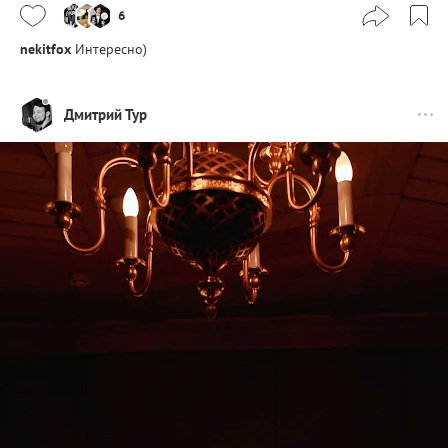
6
nekitfox
Интересно)
Дмитрий Тур