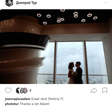
Дмитрий Тур
5
joannaplusadam
Great shot Dmitriy !!!
phototur
Thanks a lot Adam!