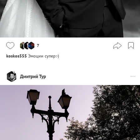
7
koskos555
Эмоции супер:-)
Дмитрий Тур