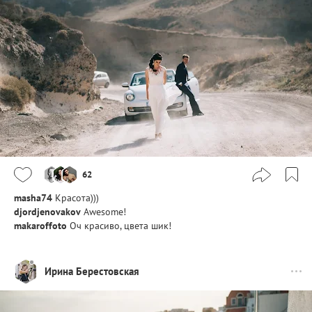
62
masha74
Красота)))
djordjenovakov
Awesome!
makaroffoto
Оч красиво, цвета шик!
Ирина Берестовская