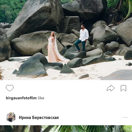
birgauanfotofilm
like
Ирина Берестовская