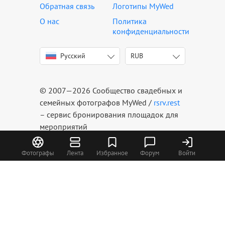
Обратная связь
Логотипы MyWed
О нас
Политика
конфиденциальности
Русский
RUB
English
USD
Italiano
EUR
Deutsch
AMD
© 2007—2026 Сообщество свадебных и
Français
AZN
семейных фотографов MyWed /
rsrv.rest
Español
BYN
– сервис бронирования площадок для
мероприятий
Português
GEL
Українська
KGS
Фотографы
Лента
Избранное
Форум
Войти
Latviešu
KZT
Lietuvių
MDL
Eesti
RUB
Polski
UAH
Română