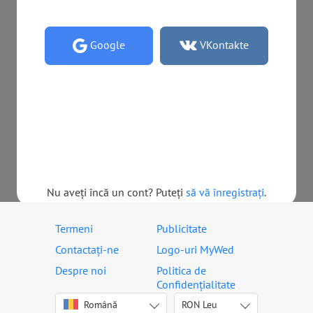
Google
VKontakte
Nu aveți încă un cont? Puteți
să vă înregistrați
.
Termeni
Publicitate
Autentificare
Contactați-ne
Logo-uri MyWed
Despre noi
Politica de
Confidențialitate
Română
English
RON
USD
Leu
Dacă aveți deja un cont MyWed, vă rugăm ca