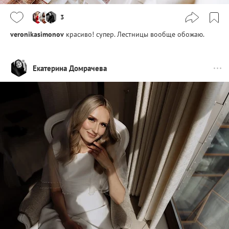
3
veronikasimonov
красиво! супер. Лестницы вообще обожаю.
Екатерина Домрачева