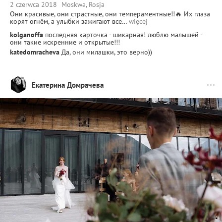
2 czerwca 2018
Moskwa, Rosja
Они красивые, они страстные, они темпераментные!!🔥 Их глаза
корят огнём, а улыбки зажигают все…
więcej
kolganoffa
последняя карточка - шикарная! люблю малышей -
они такие искренние и открытые!!!
katedomracheva
Да, они милашки, это верно))
Екатерина Домрачева