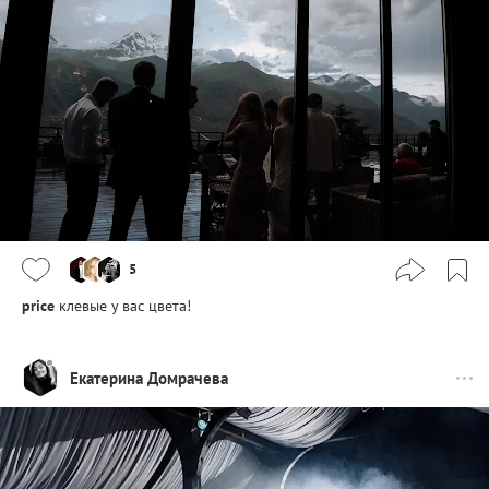
5
price
клевые у вас цвета!
Екатерина Домрачева