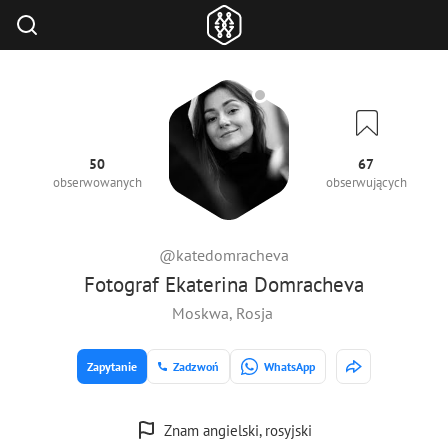
50
67
obserwowanych
obserwujących
@katedomracheva
Fotograf Ekaterina Domracheva
Moskwa, Rosja
Zapytanie
Zadzwoń
WhatsApp
Znam angielski, rosyjski