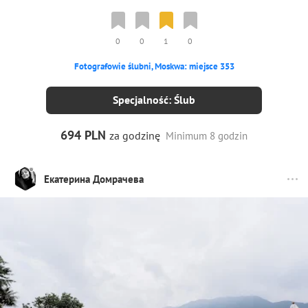
0
0
1
0
Fotografowie ślubni, Moskwa: miejsce 353
Specjalność: Ślub
694 PLN
za godzinę
Minimum 8 godzin
Екатерина Домрачева