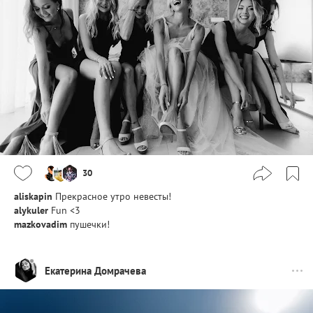
30
aliskapin
Прекрасное утро невесты!
alykuler
Fun <3
mazkovadim
пушечки!
Екатерина Домрачева