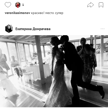
1
veronikasimonov
красиво! место супер
Екатерина Домрачева