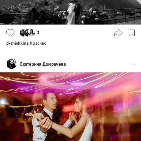
3
d-shishkina
Красиво
Екатерина Домрачева