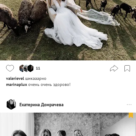
11
valerievel
шикааарно
marinaplux
очень очень здорово!
Екатерина Домрачева