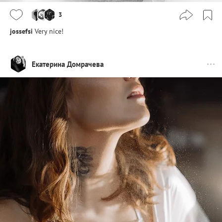
3
jossefsi
Very nice!
Екатерина Домрачева