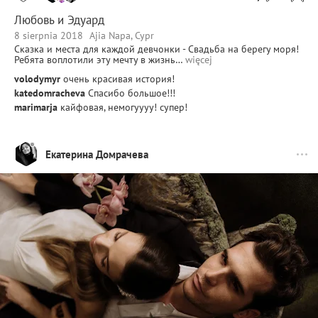
Любовь и Эдуард
8 sierpnia 2018
Ajia Napa, Cypr
Сказка и места для каждой девчонки - Свадьба на берегу моря!
Ребята воплотили эту мечту в жизнь…
więcej
volodymyr
очень красивая история!
katedomracheva
Спасибо большое!!!
marimarja
кайфовая, немогуууу! супер!
Екатерина Домрачева