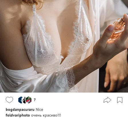
7
bogdanpacuraru
Nice
foldvariphoto
очень красиво!!!