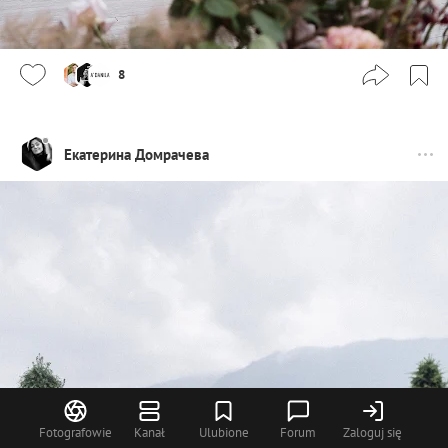
8
Екатерина Домрачева
Fotografowie
Kanał
Ulubione
Forum
Zaloguj się