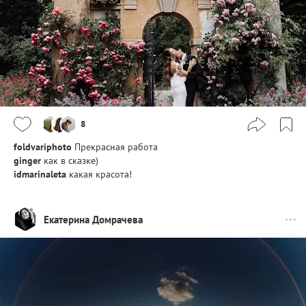
8
foldvariphoto
Прекрасная работа
ginger
как в сказке)
idmarinaleta
какая красота!
Екатерина Домрачева