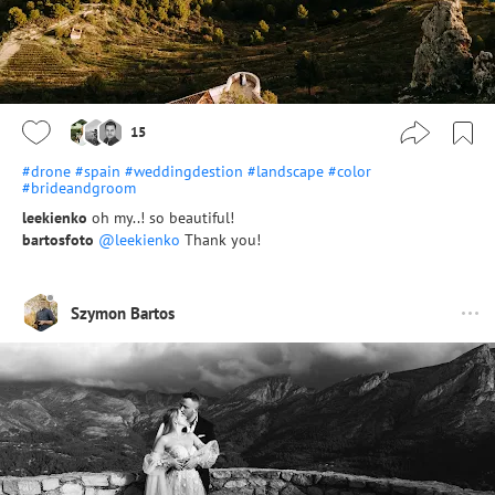
15
#drone
#spain
#weddingdestion
#landscape
#color
#brideandgroom
leekienko
oh my..! so beautiful!
bartosfoto
@leekienko
Thank you!
Szymon Bartos