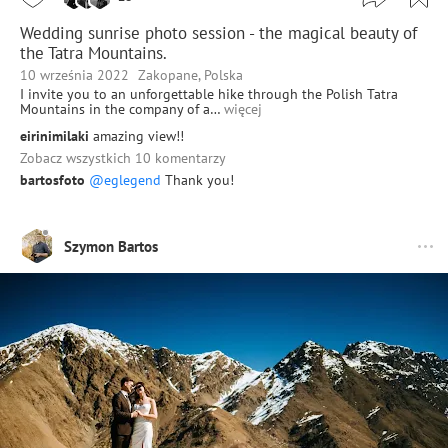
Wedding sunrise photo session - the magical beauty of
the Tatra Mountains.
10 września 2022
Zakopane, Polska
I invite you to an unforgettable hike through the Polish Tatra
Mountains in the company of a…
więcej
eirinimilaki
amazing view!!
Zobacz wszystkich 10 komentarzy
bartosfoto
@eglegend
Thank you!
Szymon Bartos