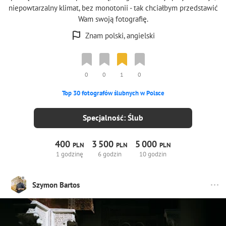
niepowtarzalny klimat, bez monotonii - tak chciałbym przedstawić
Wam swoją fotografię.
Znam polski, angielski
0
0
1
0
Top 30 fotografów ślubnych w Polsce
Specjalność: Ślub
400
3
500
5
000
PLN
PLN
PLN
1 godzinę
6 godzin
10 godzin
Szymon Bartos