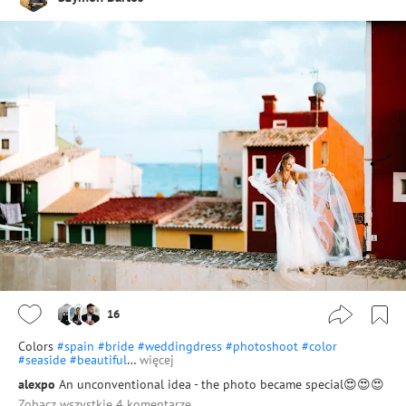
16
Colors
#spain
#bride
#weddingdress
#photoshoot
#color
#seaside
#beautiful
…
więcej
alexpo
An unconventional idea - the photo became special😍😍😍
Zobacz wszystkie 4 komentarze