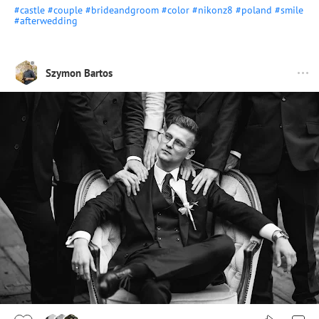
#castle
#couple
#brideandgroom
#color
#nikonz8
#poland
#smile
#afterwedding
Szymon Bartos