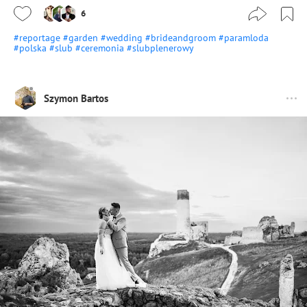
6
#reportage
#garden
#wedding
#brideandgroom
#paramloda
#polska
#slub
#ceremonia
#slubplenerowy
Szymon Bartos