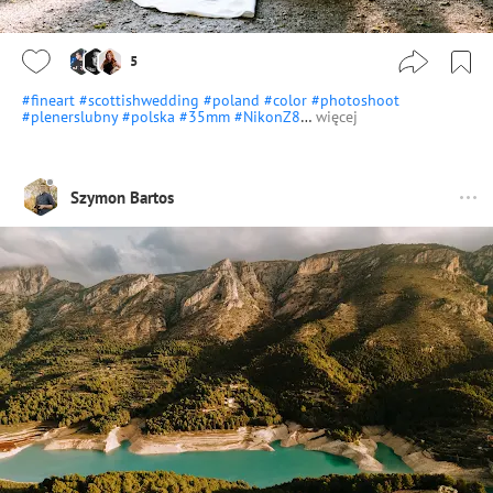
5
#fineart
#scottishwedding
#poland
#color
#photoshoot
#plenerslubny
#polska
#35mm
#NikonZ8
…
więcej
Szymon Bartos