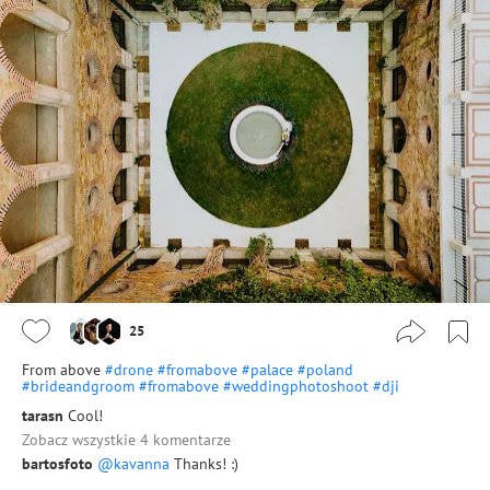
25
From above
#drone
#fromabove
#palace
#poland
#brideandgroom
#fromabove
#weddingphotoshoot
#dji
tarasn
Сool!
Zobacz wszystkie 4 komentarze
bartosfoto
@kavanna
Thanks! :)