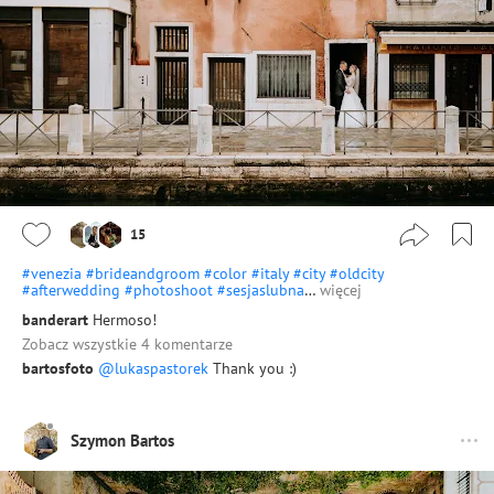
15
#venezia
#brideandgroom
#color
#italy
#city
#oldcity
#afterwedding
#photoshoot
#sesjaslubna
…
więcej
banderart
Hermoso!
Zobacz wszystkie 4 komentarze
bartosfoto
@lukaspastorek
Thank you :)
Szymon Bartos