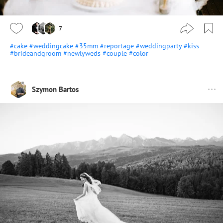
7
#cake
#weddingcake
#35mm
#reportage
#weddingparty
#kiss
#brideandgroom
#newlyweds
#couple
#color
Szymon Bartos