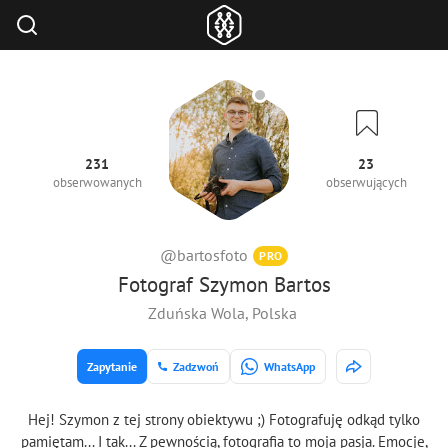
231
23
obserwowanych
obserwujących
@bartosfoto
PRO
Fotograf Szymon Bartos
Zduńska Wola, Polska
Zapytanie
Zadzwoń
WhatsApp
Hej! Szymon z tej strony obiektywu ;) Fotografuję odkąd tylko
pamiętam... I tak... Z pewnością, fotografia to moja pasja. Emocje,