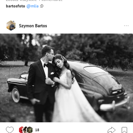
bartosfoto
@mlia
:D
Szymon Bartos
18