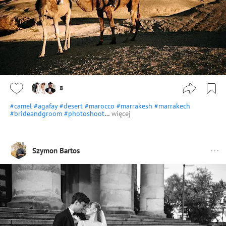
8
#camel
#agafay
#desert
#marocco
#marrakesh
#marrakech
#brideandgroom
#photoshoot
…
więcej
Szymon Bartos