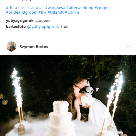
#tilt
#classiccar
#car
#warszawa
#afterwedding
#couple
#brideandgroom
#bw
#tiltshift
#50mm
yuliyagrigoruk
здорово
bartosfoto
@yuliyagrigoruk
Thx!
Szymon Bartos