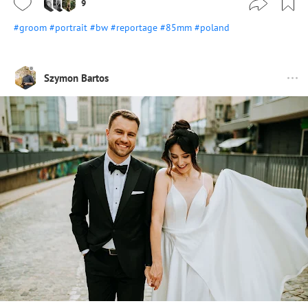
9
#groom
#portrait
#bw
#reportage
#85mm
#poland
Szymon Bartos