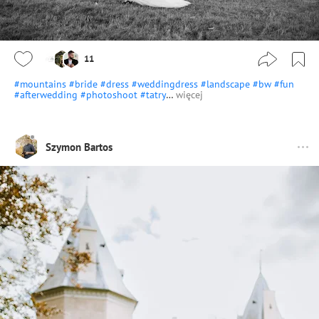
11
#mountains
#bride
#dress
#weddingdress
#landscape
#bw
#fun
#afterwedding
#photoshoot
#tatry
…
więcej
Szymon Bartos