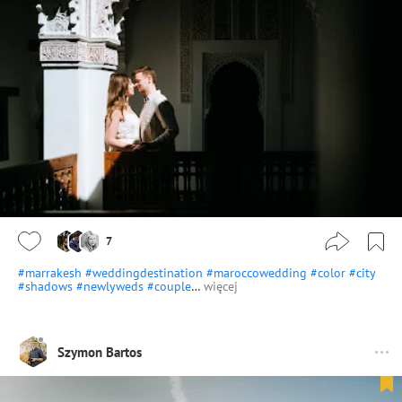
7
#marrakesh
#weddingdestination
#maroccowedding
#color
#city
#shadows
#newlyweds
#couple
…
więcej
Szymon Bartos