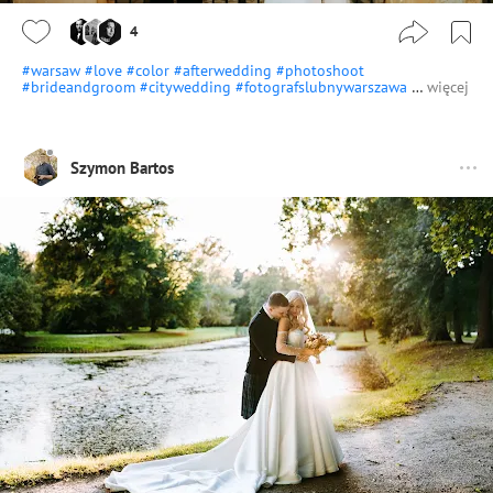
4
#warsaw
#love
#color
#afterwedding
#photoshoot
#brideandgroom
#citywedding
#fotografslubnywarszawa
…
więcej
Szymon Bartos