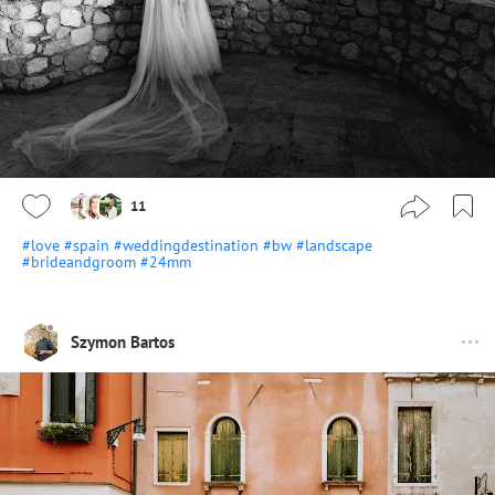
11
#love
#spain
#weddingdestination
#bw
#landscape
#brideandgroom
#24mm
Szymon Bartos