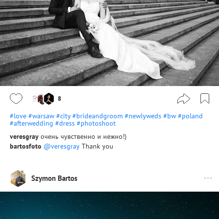
8
#love
#warsaw
#city
#brideandgroom
#newlyweds
#bw
#poland
#afterwedding
#dress
#photoshoot
veresgray
очень чувственно и нежно!)
bartosfoto
@veresgray
Thank you
Szymon Bartos