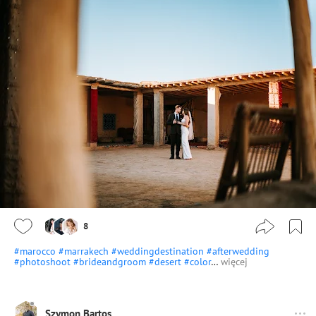
8
#marocco
#marrakech
#weddingdestination
#afterwedding
#photoshoot
#brideandgroom
#desert
#color
…
więcej
Szymon Bartos