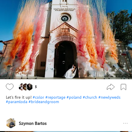
5
Let's fire it up!
#color
#reportage
#poland
#church
#newlyweds
#paramloda
#brideandgroom
Szymon Bartos