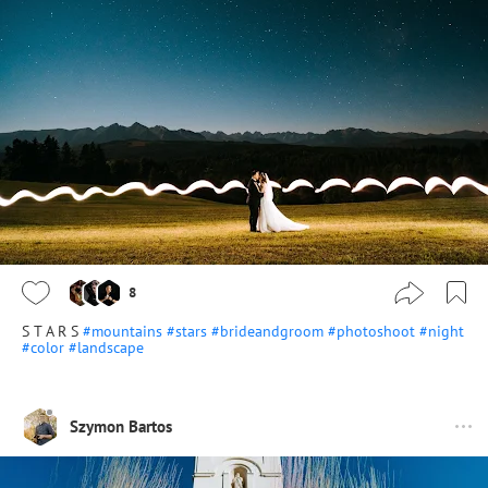
8
S T A R S
#mountains
#stars
#brideandgroom
#photoshoot
#night
#color
#landscape
Szymon Bartos