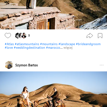
5
#Atlas
#atlasmountains
#mountains
#landscape
#brideandgroom
#love
#weddingdestination
#marocco
…
więcej
Szymon Bartos