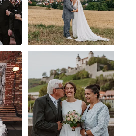
6
0
0
3
0
0