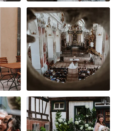
11
4
0