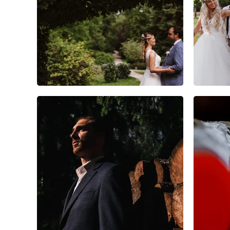
5
2
0
2
0
0