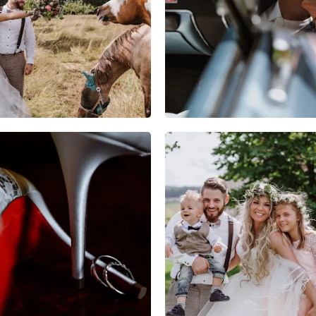
3
2
0
6
0
0
1
2
0
11
0
0