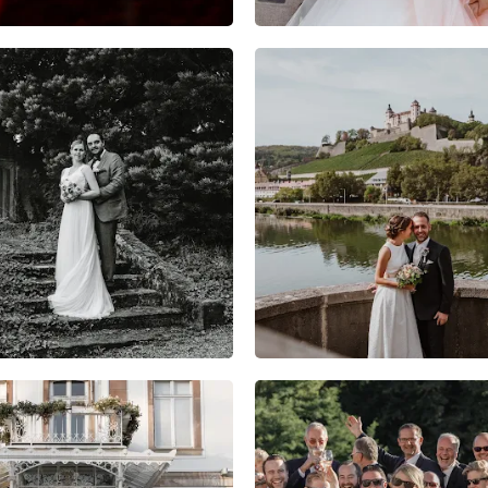
6
0
0
7
0
0