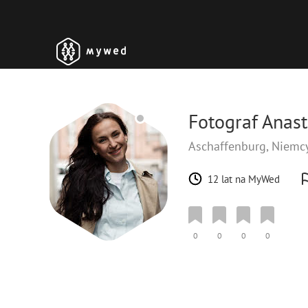
Fotograf Anast
Aschaffenburg, Niemc
12 lat na MyWed
0
0
0
0