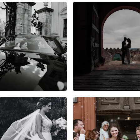
5
2
0
12
0
0