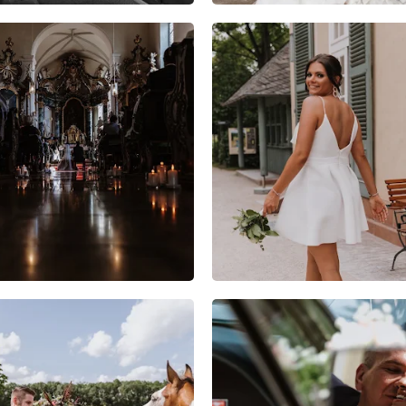
10
4
0
7
0
0