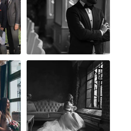
2
0
0
8
3
0