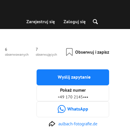
Zarejestruj się
Zaloguj się
6
7
Obserwuj i zapisz
obserwowanych
obserwujących
Wyślij zapytanie
Pokaż numer
+49 170 2145•••
WhatsApp
aulbach-fotografie.de