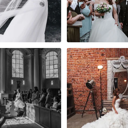
8
0
0
4
2
0
7
4
0
3
0
0