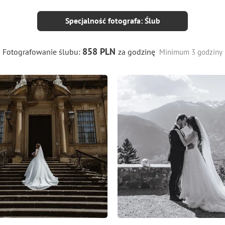
Specjalność fotografa: Ślub
858 PLN
Fotografowanie ślubu:
za godzinę
Minimum 3 godziny
10
4
0
8
0
0