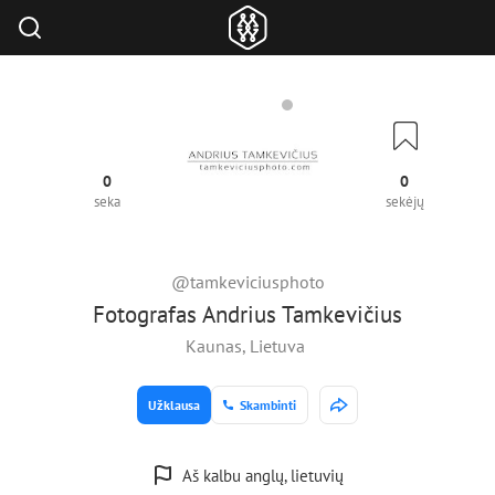
0
0
seka
sekėjų
@tamkeviciusphoto
Fotografas Andrius Tamkevičius
Kaunas, Lietuva
Užklausa
Skambinti
Aš kalbu anglų, lietuvių