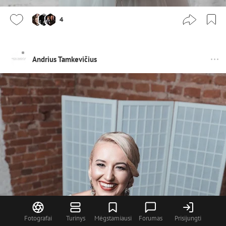
4
Andrius Tamkevičius
Fotografai
Turinys
Mėgstamiausi
Forumas
Prisijungti