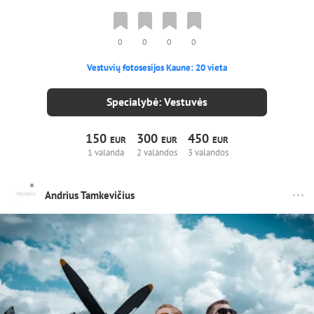
0
0
0
0
Vestuvių fotosesijos Kaune: 20 vieta
Specialybė: Vestuvės
150
300
450
EUR
EUR
EUR
1 valanda
2 valandos
3 valandos
Andrius Tamkevičius