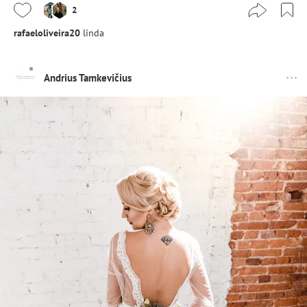
2
rafaeloliveira20
linda
Andrius Tamkevičius