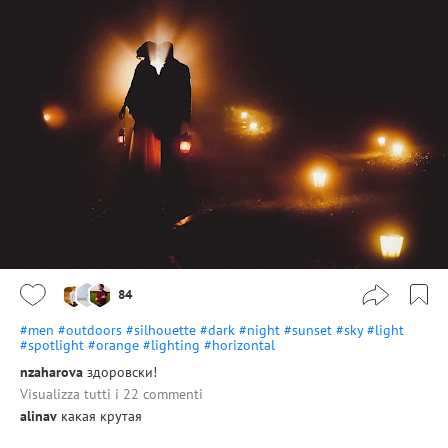
84
#men
#outdoors
#silhouette
#dark
#night
#sunset
#sky
#light
#spotlight
#orange
#lighting
#horizontal
nzaharova
здоровски!
Visualizza tutti i 22 commenti
alinav
какая крутая