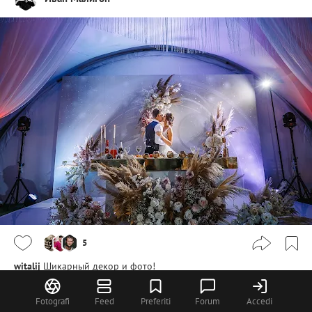
5
witalij
Шикарный декор и фото!
Fotografi
Feed
Preferiti
Forum
Accedi