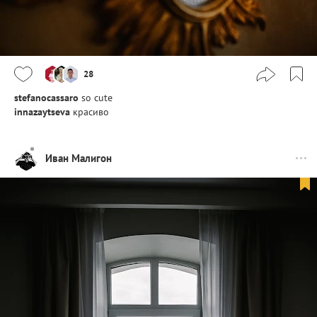
28
stefanocassaro
so cute
innazaytseva
красиво
Иван Малигон