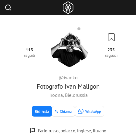
113
235
seguiti
seguaci
@ivanko
Fotografo Ivan Maligon
Hrodna, Bielorussia
Richiesta
Chiama
WhatsApp
Parlo russo, polacco, inglese, lituano