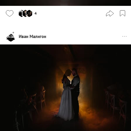
4
Иван Малигон