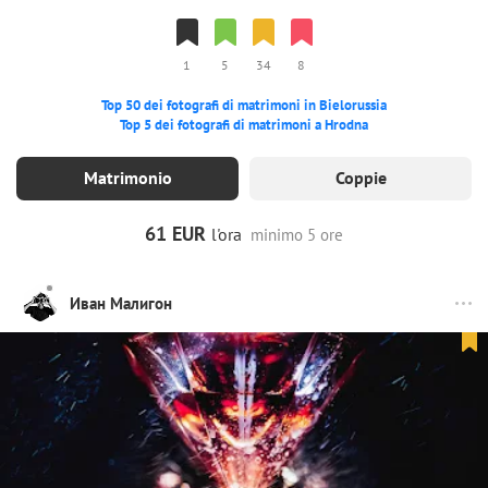
1
5
34
8
Top 50 dei fotografi di matrimoni in Bielorussia
Top 5 dei fotografi di matrimoni a Hrodna
Matrimonio
Coppie
61 EUR
l'ora
minimo 5 ore
Иван Малигон