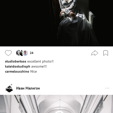
24
studiobertsos
excellent photo!!
kaleidostudioph
awsome!!!
carmeloucchino
Nice
Иван Малигон