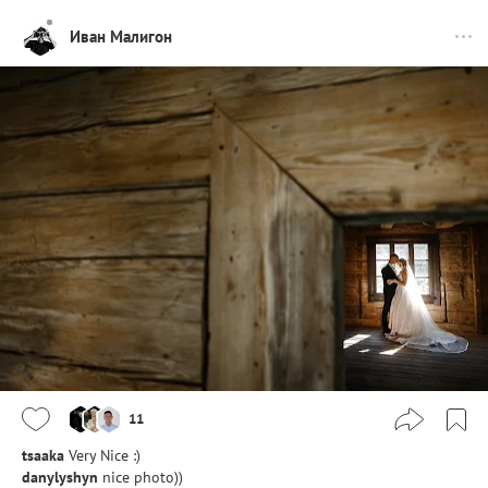
Иван Малигон
11
tsaaka
Very Nice :)
danylyshyn
nice photo))