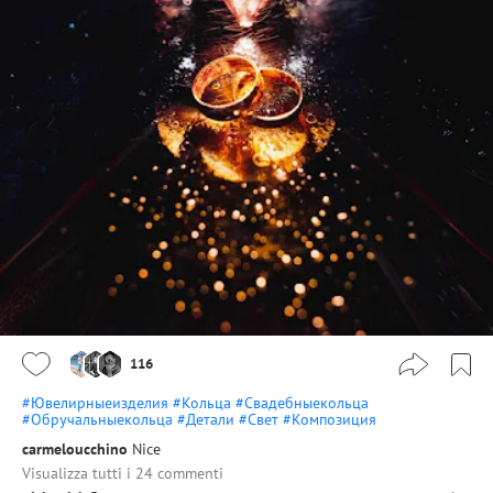
116
#Ювелирныеизделия
#Кольца
#Свадебныекольца
#Обручальныекольца
#Детали
#Свет
#Композиция
carmeloucchino
Nice
Visualizza tutti i 24 commenti