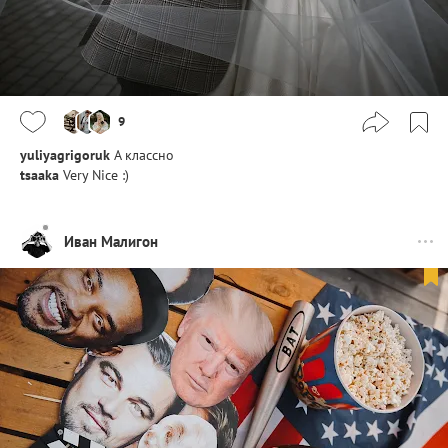
9
yuliyagrigoruk
А классно
tsaaka
Very Nice :)
Иван Малигон