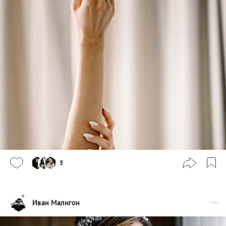
5
Иван Малигон