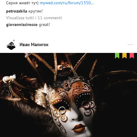
Серия живёт тут)
mywed.com/ru/forum/1350…
petrozabila
крутяк!
Visualizza tutti i 11 commenti
giovanniscirocco
great!
Иван Малигон