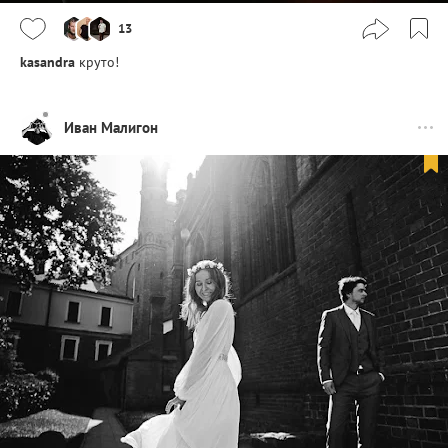
13
kasandra
круто!
Иван Малигон