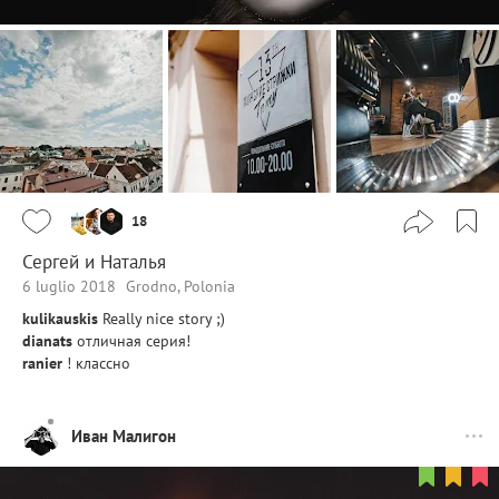
18
Сергей и Наталья
6 luglio 2018
Grodno, Polonia
kulikauskis
Really nice story ;)
dianats
отличная серия!
ranier
! классно
Иван Малигон