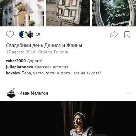
10
Свадебный день Дениса и Жанны
17 agosto 2018
Grodno, Polonia
zahar2000
Дорого!
juliaplatonova
Классная история!
kovalev
Пара, место, гости и фото - все на высоте!
Иван Малигон