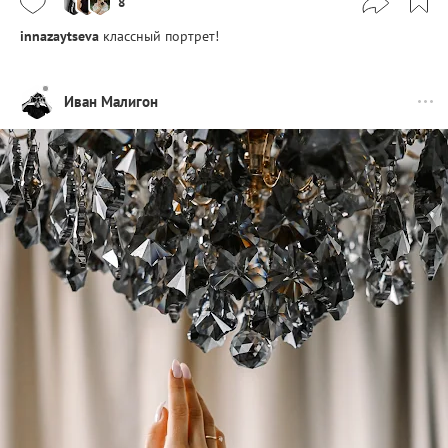
8
innazaytseva
классный портрет!
Иван Малигон