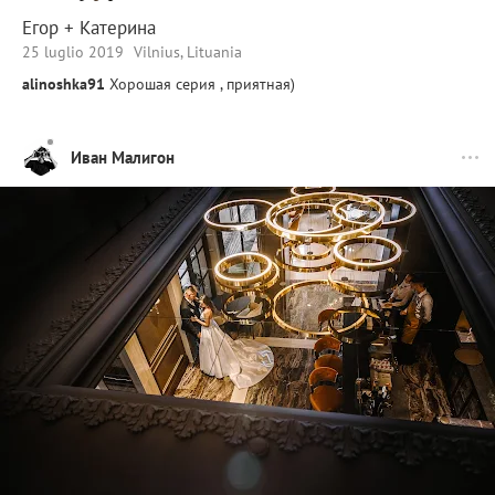
Егор + Катерина
25 luglio 2019
Vilnius, Lituania
alinoshka91
Хорошая серия , приятная)
Иван Малигон