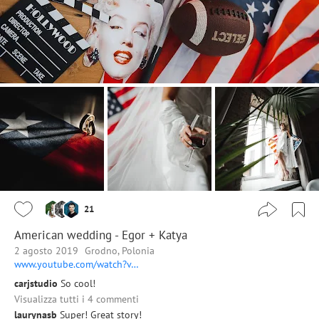
21
American wedding - Egor + Katya
2 agosto 2019
Grodno, Polonia
www.youtube.com/watch?v…
carjstudio
So cool!
Visualizza tutti i 4 commenti
laurynasb
Super! Great story!