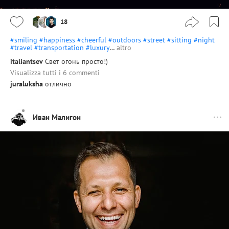
18
#smiling
#happiness
#cheerful
#outdoors
#street
#sitting
#night
#travel
#transportation
#luxury
…
altro
italiantsev
Свет огонь просто!)
Visualizza tutti i 6 commenti
juraluksha
отлично
Иван Малигон