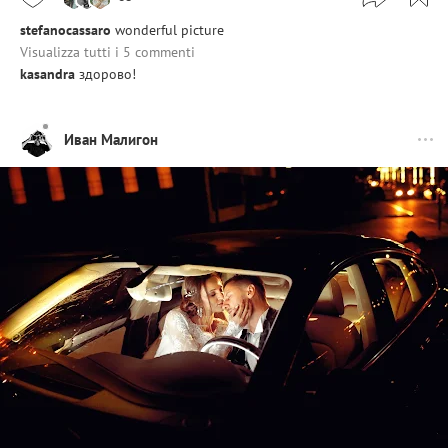
stefanocassaro
wonderful picture
Visualizza tutti i 5 commenti
kasandra
здорово!
Иван Малигон