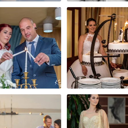
1
0
0
4
0
0