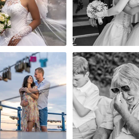
1
0
0
7
0
0
2
0
0
3
0
0