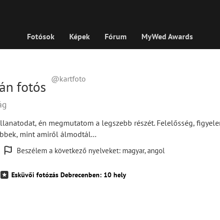
Fotósok
Képek
Fórum
MyWed Awards
@kartfoto
ián fotós
zág
lanatodat, én megmutatom a legszebb részét. Felelősség, figyel
bbek, mint amiről álmodtál...
Beszélem a következő nyelveket: magyar, angol
Esküvői fotózás Debrecenben: 10 hely