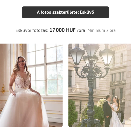
A fotós szakterülete: Esküvő
17
000 HUF
Esküvői fotózás:
/óra
Minimum 2 óra
6
0
0
6
0
0