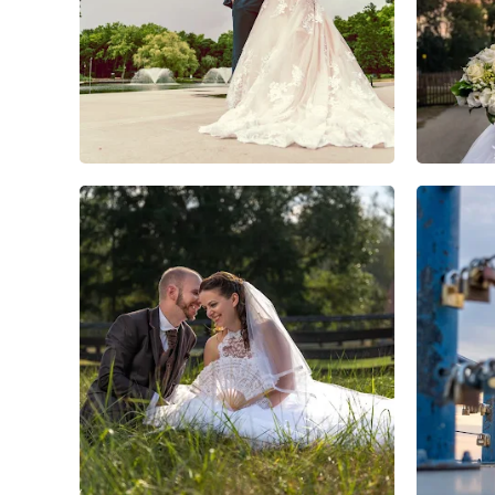
4
0
0
1
0
0