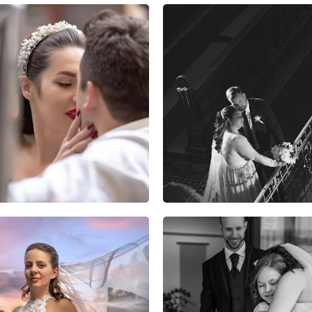
2
0
0
5
1
0