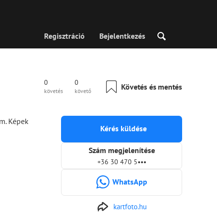
Regisztráció
Bejelentkezés
0
0
Követés és mentés
követés
követő
em. Képek
Kérés küldése
Szám megjelenítése
+36 30 470 5•••
WhatsApp
kartfoto.hu