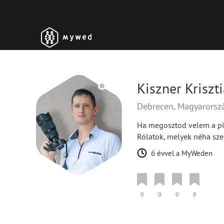
Kiszner Kriszt
Debrecen, Magyarors
Ha megosztod velem a pil
Rólatok, melyek néha sze
6 évvel a MyWeden
0
0
0
0