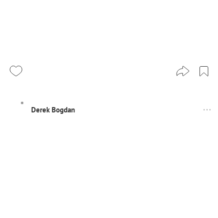
Derek Bogdan