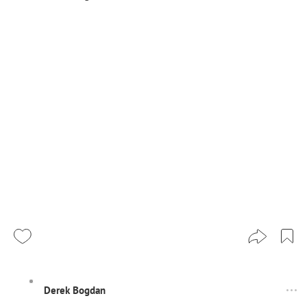
Derek Bogdan