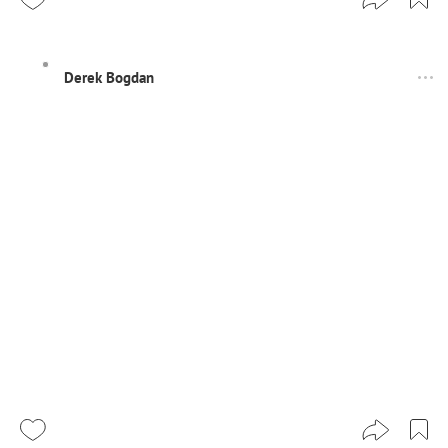
Derek Bogdan