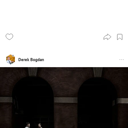
Derek Bogdan