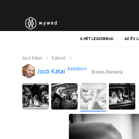
A HÉT LEGJOBBJAI
AZ ÉV 
Jocó Kátai
Esküvő
kataijoco
Jocó Kátai
Brassó, Románia