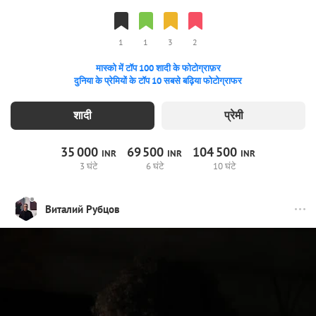
1
1
3
2
मास्को में टॉप 100 शादी के फोटोग्राफ़र
दुनिया के प्रेमियों के टॉप 10 सबसे बढ़िया फोटोग्राफर
शादी
प्रेमी
35
000
69
500
104
500
INR
INR
INR
3 घंटे
6 घंटे
10 घंटे
Виталий Рубцов