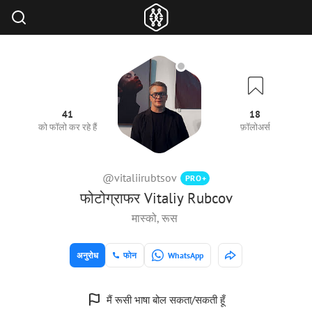
41
18
को फॉलो कर रहे हैं
फ़ॉलोअर्स
@vitaliirubtsov
PRO+
फोटोग्राफर Vitaliy Rubcov
मास्को, रूस
अनुरोध
फोन
WhatsApp
मैं रूसी भाषा बोल सकता/सकती हूँ