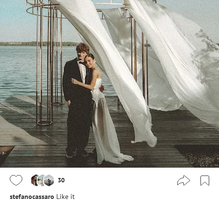
30
stefanocassaro
Like it