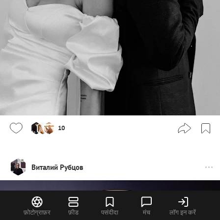
10
Виталий Рубцов
फ़ोटोग्राफ़र
फ़ीड
पसंदीदा
मंच
लॉग इन करें