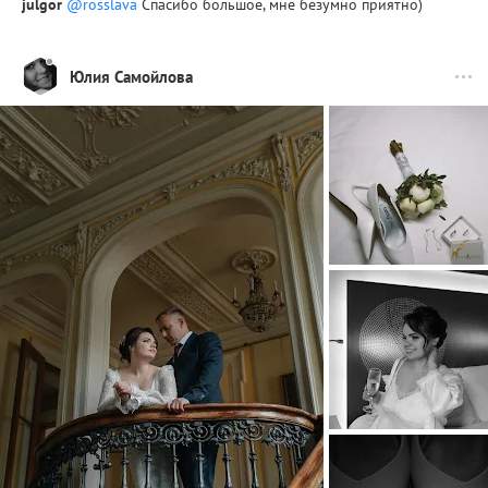
julgor
@rosslava
Спасибо большое, мне безумно приятно)
Юлия Самойлова