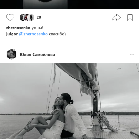
28
zhernosenko
ух ты!
julgor
@zhernosenko
спасибо)
Юлия Самойлова