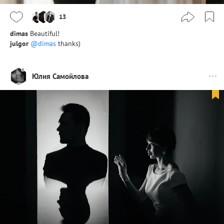
13
dimas
Beautiful!
julgor
@dimas
thanks)
Юлия Самойлова