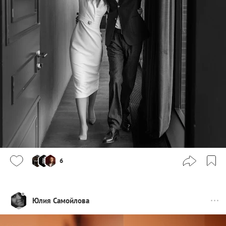
6
Юлия Самойлова