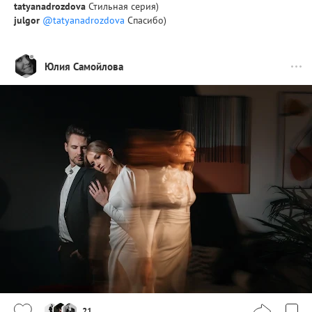
tatyanadrozdova
Стильная серия)
julgor
@tatyanadrozdova
Спасибо)
Юлия Самойлова
21