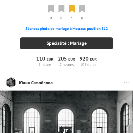
0
0
3
0
Séances photo de mariage à Moscou: position 312
Spécialité : Mariage
110
205
920
EUR
EUR
EUR
1 heure
2 heures
10 heures
Юлия Самойлова