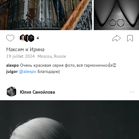
4
Максим и Ирина
19 juillet 2024
Moscou, Russie
alexpo
Очень красивая серия фото, всё гармонично👍👏
julgor
@alexpo
Благодарю)
Юлия Самойлова