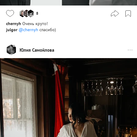
8
chernyh
Очень круто!
julgor
@chernyh
спасибо)
Юлия Самойлова