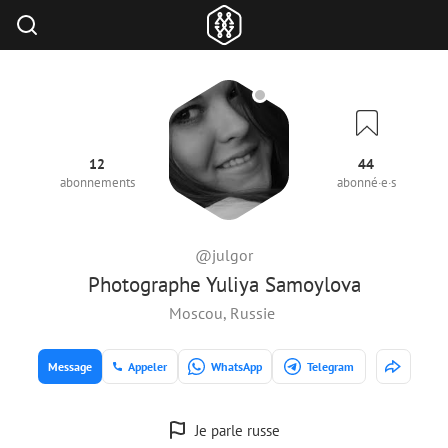
12
44
abonnements
abonné·e·s
@julgor
Photographe Yuliya Samoylova
Moscou, Russie
Message
Appeler
WhatsApp
Telegram
Je parle russe