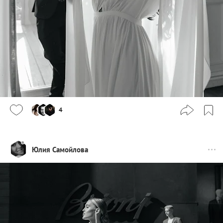
4
Юлия Самойлова