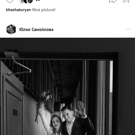
khachaturyan
Nice picture!
Юлия Самойлова