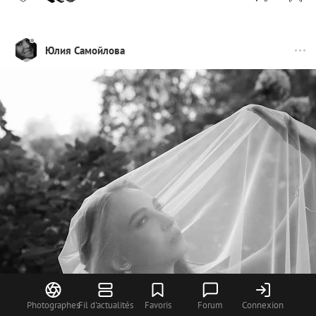
Юлия Самойлова
Photographes
Fil d'actualités
Favoris
Forum
Connexion