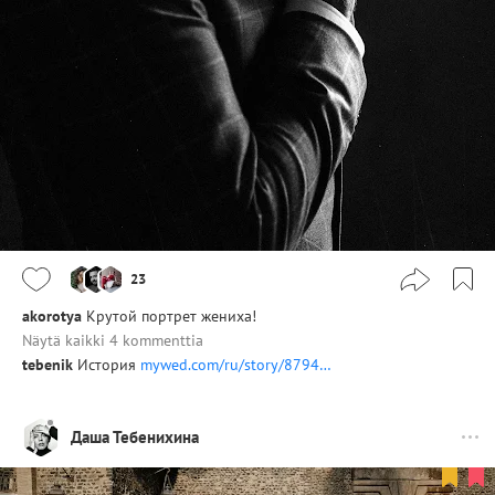
23
akorotya
Крутой портрет жениха!
Näytä kaikki 4 kommenttia
tebenik
История
mywed.com/ru/story/8794…
Даша Тебенихина