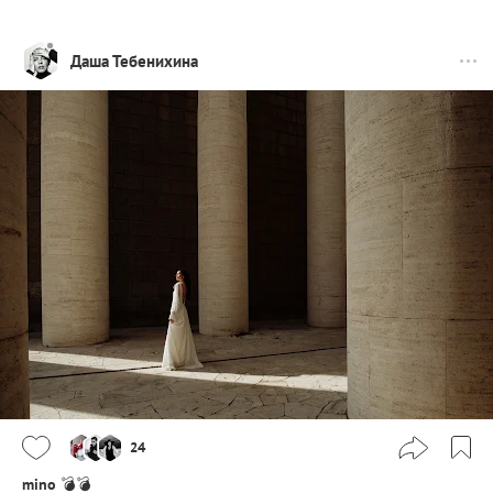
Даша Тебенихина
24
mino
💣💣