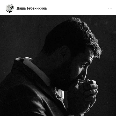
Даша Тебенихина