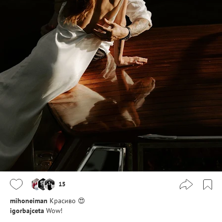
15
mihoneiman
Красиво 😍
igorbajceta
Wow!