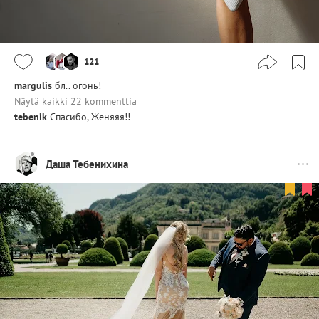
121
margulis
бл.. огонь!
Näytä kaikki 22 kommenttia
tebenik
Спасибо, Женяяя!!
Даша Тебенихина