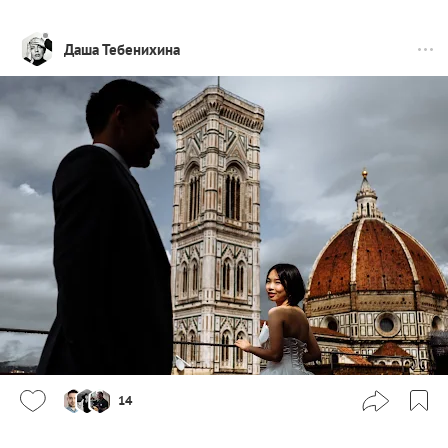
Даша Тебенихина
14