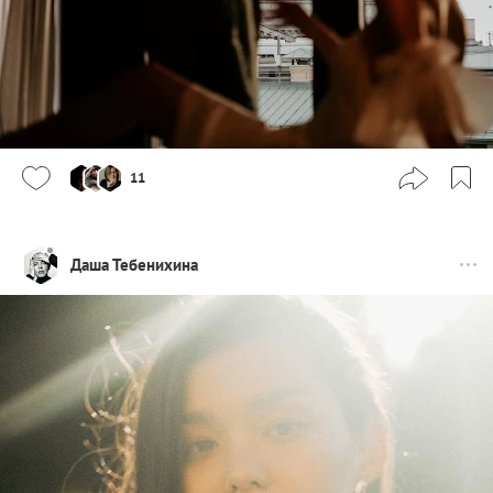
11
Даша Тебенихина