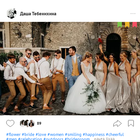
Даша Тебенихина
89
#flower
#bride
#love
#women
#smiling
#happiness
#cheerful
#men
#celebration
#outdoors
#bridegroom
…
näytä lisää