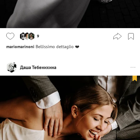
9
mariomarinoni
Bellissimo dettaglio ❤️
Даша Тебенихина