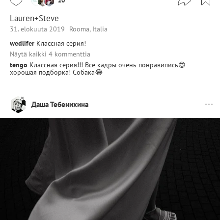
20
Lauren+Steve
31. elokuuta 2019
Rooma, Italia
wedlifer
Классная серия!
Näytä kaikki 4 kommenttia
tengo
Классная серия!!! Все кадры очень понравились😍
хорошая подборка! Собака😂
Даша Тебенихина