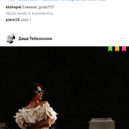
kkshepel
Eeeeeee, great!!!!!
Näytä kaikki 6 kommenttia
piero18
cool !
Даша Тебенихина