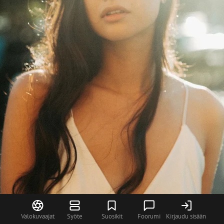
Valokuvaajat
Syöte
Suosikit
Foorumi
Kirjaudu sisään