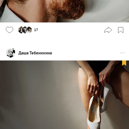
17
Даша Тебенихина