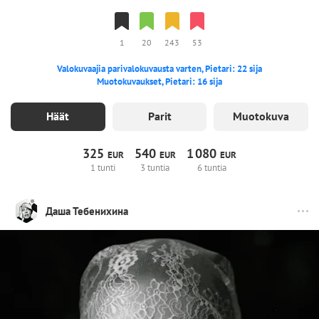
1
20
243
53
Valokuvaajia parivalokuvausta varten, Pietari: 22 sija
Muotokuvaukset, Pietari: 16 sija
Häät
Parit
Muotokuva
325
540
1
080
EUR
EUR
EUR
1 tunti
3 tuntia
6 tuntia
Даша Тебенихина