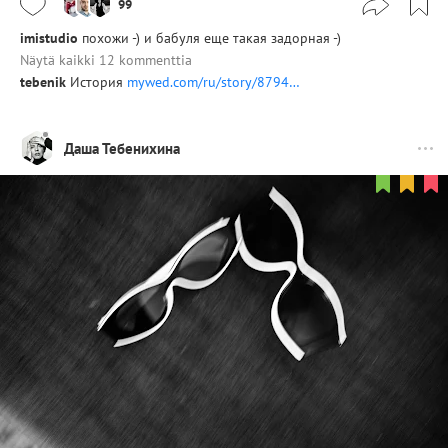
99
imistudio
похожи -) и бабуля еще такая задорная -)
Näytä kaikki 12 kommenttia
tebenik
История
mywed.com/ru/story/8794…
Даша Тебенихина