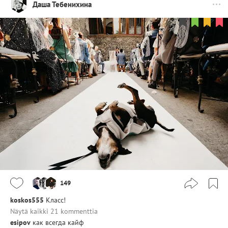
Даша Тебенихина
149
koskos555
Класс!
Näytä kaikki 21 kommenttia
esipov
как всегда кайф