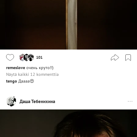
101
remeslove
очень круто!!)
Näytä kaikki 12 kommenttia
tengo
Даааа😍
Даша Тебенихина