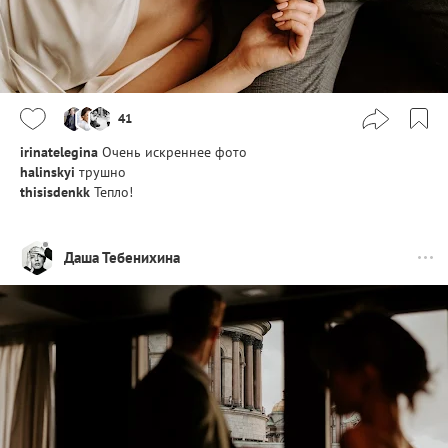
41
irinatelegina
Очень искреннее фото
halinskyi
трушно
thisisdenkk
Тепло!
Даша Тебенихина