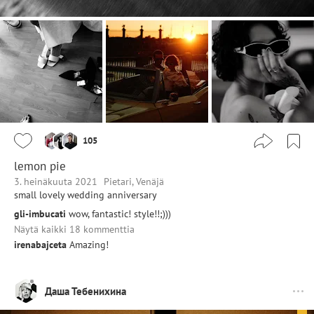
105
lemon pie
3. heinäkuuta 2021
Pietari, Venäjä
small lovely wedding anniversary
gli-imbucati
wow, fantastic! style!!;)))
Näytä kaikki 18 kommenttia
irenabajceta
Amazing!
Даша Тебенихина