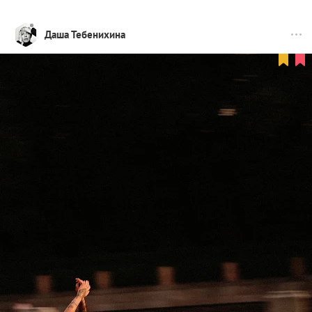
Даша Тебенихина