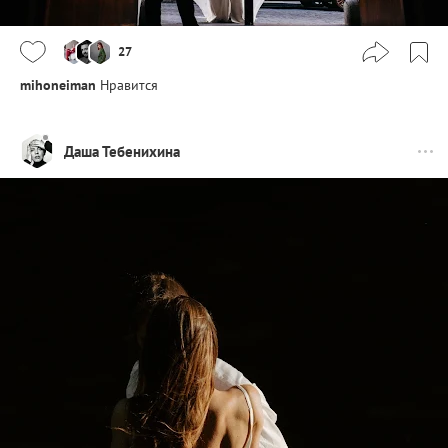
27
mihoneiman
Нравится
Даша Тебенихина