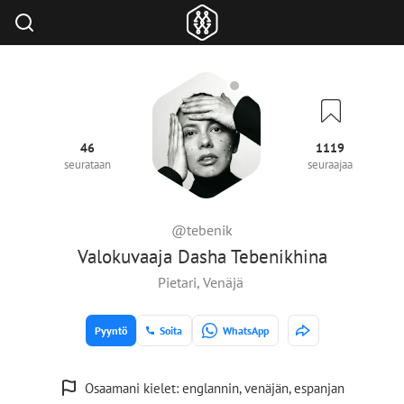
46
1119
seurataan
seuraajaa
@tebenik
Valokuvaaja Dasha Tebenikhina
Pietari, Venäjä
Pyyntö
Soita
WhatsApp
Osaamani kielet: englannin, venäjän, espanjan