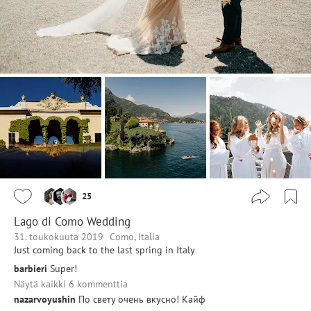
25
Lago di Como Wedding
31. toukokuuta 2019
Como, Italia
Just coming back to the last spring in Italy
barbieri
Super!
Näytä kaikki 6 kommenttia
nazarvoyushin
По свету очень вкусно! Кайф