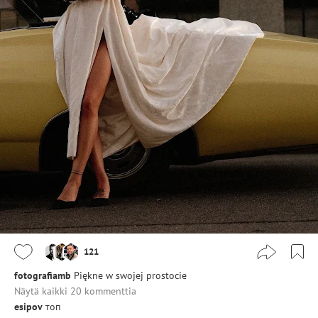
121
fotografiamb
Piękne w swojej prostocie
Näytä kaikki 20 kommenttia
esipov
топ