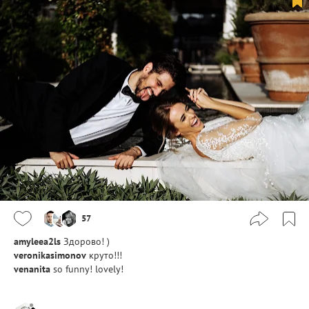
57
amyleea2ls
Здорово! )
veronikasimonov
круто!!!
venanita
so funny! lovely!