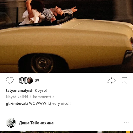
59
tatyanamalyish
Круто!
Näytä kaikki 4 kommenttia
gli-imbucati
WOWWW!!;) very nice!!
Даша Тебенихина