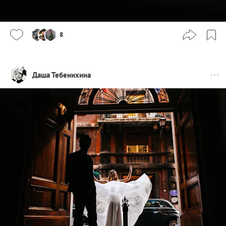
8
Даша Тебенихина