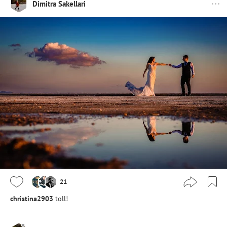
Dimitra Sakellari
21
christina2903
toll!