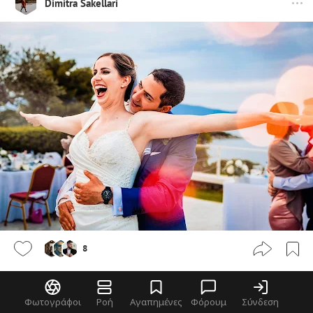
Dimitra Sakellari
8
Φωτογράφοι
Ροή
Αγαπημένες
Φόρουμ
Σύνδεση
Dimitra Sakellari