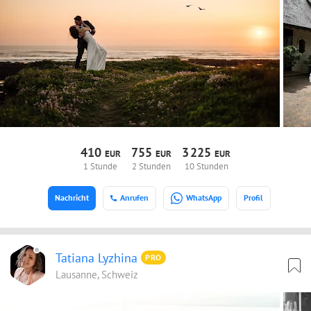
410
755
3
225
EUR
EUR
EUR
1 Stunde
2 Stunden
10 Stunden
Nachricht
Anrufen
WhatsApp
Profil
Tatiana Lyzhina
PRO
Lausanne, Schweiz