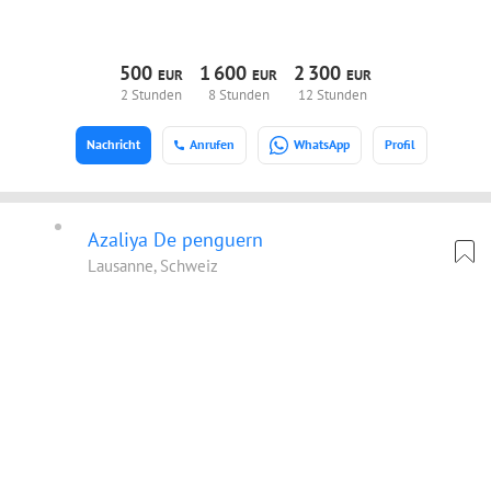
500
1
600
2
300
EUR
EUR
EUR
2 Stunden
8 Stunden
12 Stunden
Nachricht
Anrufen
WhatsApp
Profil
Azaliya De penguern
Lausanne, Schweiz