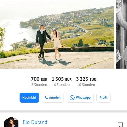
700
1
505
3
225
EUR
EUR
EUR
2 Stunden
6 Stunden
10 Stunden
Nachricht
Anrufen
WhatsApp
Profil
Elo Durand