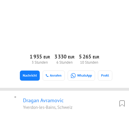
1
935
3
330
5
265
EUR
EUR
EUR
3 Stunden
6 Stunden
10 Stunden
Nachricht
Anrufen
WhatsApp
Profil
Dragan Avramovic
Yverdon-les-Bains, Schweiz