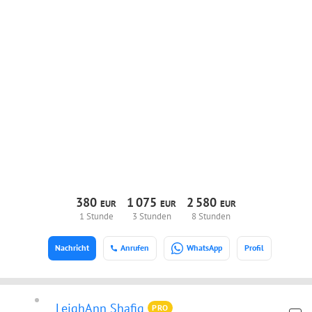
380
1
075
2
580
EUR
EUR
EUR
1 Stunde
3 Stunden
8 Stunden
Nachricht
Anrufen
WhatsApp
Profil
LeighAnn Shafiq
PRO