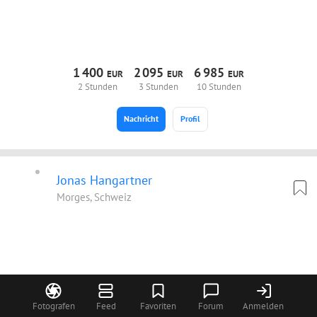
1
400
2
095
6
985
EUR
EUR
EUR
2 Stunden
3 Stunden
10 Stunden
Nachricht
Profil
Jonas Hangartner
Morges, Schweiz
Fotografen
Feed
Favoriten
Forum
Anmelden