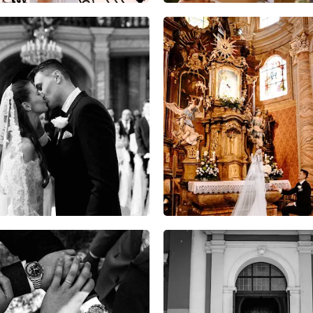
8
0
0
6
0
0