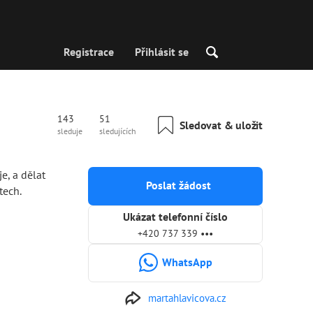
Registrace
Přihlásit se
143
51
Sledovat & uložit
sleduje
sledujících
e, a dělat
Poslat žádost
tech.
Ukázat telefonní číslo
+420 737 339 •••
WhatsApp
martahlavicova.cz