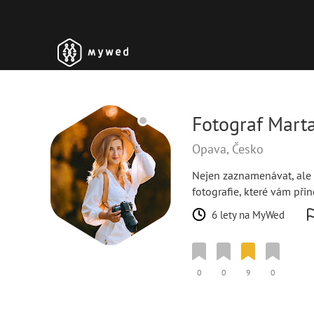
Fotograf Mart
Opava, Česko
Nejen zaznamenávat, ale 
fotografie, které vám při
6 lety na MyWed
0
0
9
0