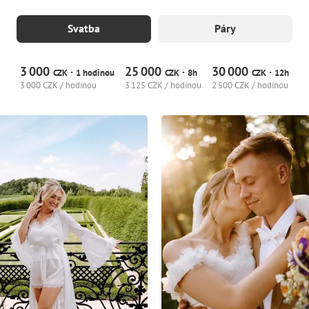
Svatba
Páry
3
000
25
000
30
000
·
·
·
CZK
1 hodinou
CZK
8h
CZK
12h
3
000 CZK / hodinou
3
125 CZK / hodinou
2
500 CZK / hodinou
8
0
0
7
0
0