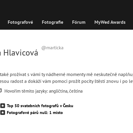
Fotografové
Fotografie
Fórum
MyWed Awards
@marticka
a Hlavicová
také prožívat s vámi ty nádherné momenty mě neskutečně naplňuj
nesou radost a dokáží vám pomoci prožít pocity štěstí znovu i po le
Hovořím těmito jazyky: angličtina, čeština
Top 50 svatebních fotografů v Česku
Fotografové párů null: 1 místo