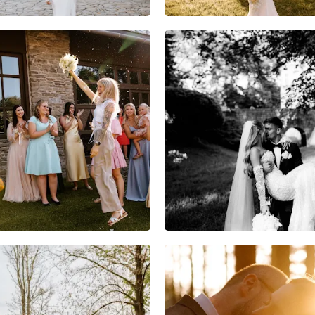
7
0
0
13
0
0