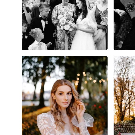
23
0
0
7
0
0