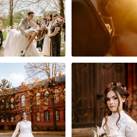
6
0
0
10
0
0
6
0
0
8
0
0