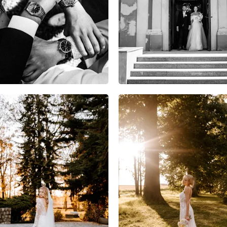
8
0
0
5
0
0
7
0
0
4
0
0