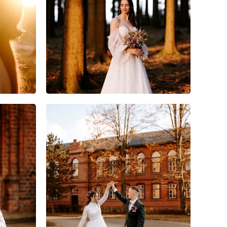
4
0
0
9
0
0