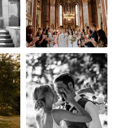
15
0
0
5
0
0