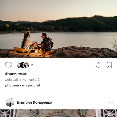
9
divarth
мило!
Zobrazit 5 komentářů
photomakar
Красота!
Дмитрий Комаренко