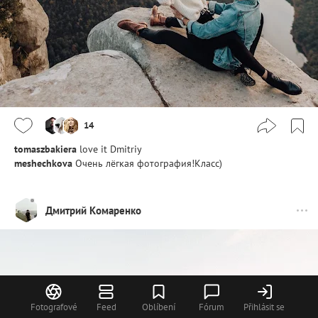
14
tomaszbakiera
love it Dmitriy
meshechkova
Очень лёгкая фотография!Класс)
Дмитрий Комаренко
Fotografové
Feed
Oblíbení
Fórum
Přihlásit se