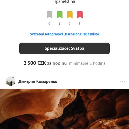
španělština
0
1
2
3
Svatební fotografové, Barcelona: 103 místo
Specializace: Svatba
2
500 CZK
za hodinu
minimálně 1 hodina
Дмитрий Комаренко