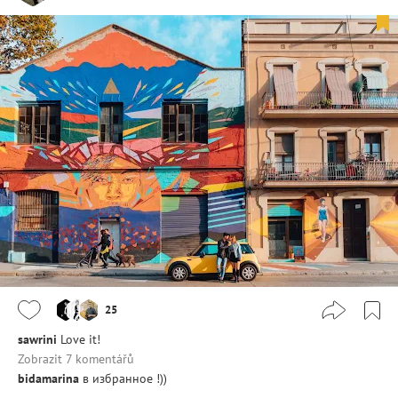
25
sawrini
Love it!
Zobrazit 7 komentářů
bidamarina
в избранное !))