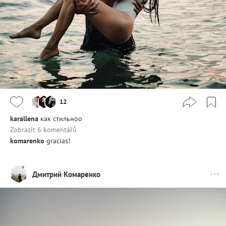
12
karallena
как стильноо
Zobrazit 6 komentářů
komarenko
gracias!
Дмитрий Комаренко