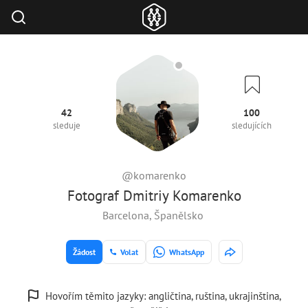
42
100
sleduje
sledujících
@komarenko
Fotograf Dmitriy Komarenko
Barcelona, Španělsko
Žádost
Volat
WhatsApp
Hovořím těmito jazyky: angličtina, ruština, ukrajinština,