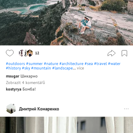
12
#outdoors
#summer
#nature
#architecture
#sea
#travel
#water
#history
#sky
#mountain
#landscape
…
více
msugar
Шикарно
Zobrazit 4 komentářů
kostyrya
Бомба!
Дмитрий Комаренко