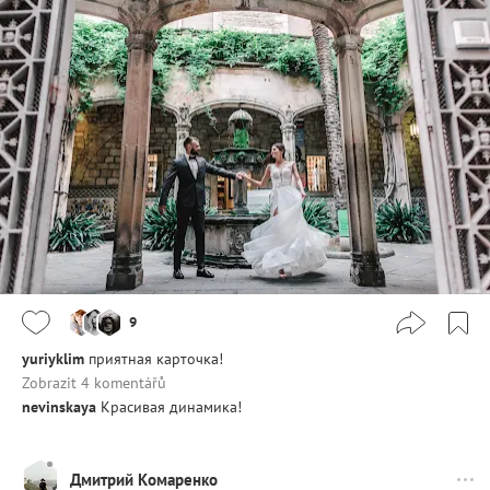
9
yuriyklim
приятная карточка!
Zobrazit 4 komentářů
nevinskaya
Красивая динамика!
Дмитрий Комаренко