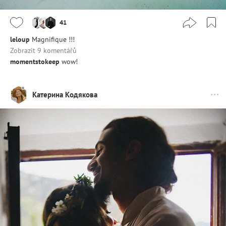
41
leloup
Magnifique !!!
Zobrazit 9 komentářů
momentstokeep
wow!
Катерина Кодякова