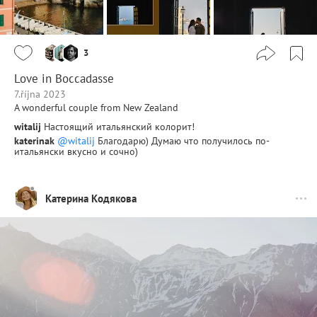
3
Love in Boccadasse
7.října 2023
A wonderful couple from New Zealand
witalij
Настоящий итальянский колорит!
katerinak
@witalij
Благодарю) Думаю что получилось по-
итальянски вкусно и сочно)
Катерина Кодякова