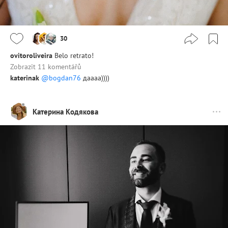
30
ovitoroliveira
Belo retrato!
Zobrazit 11 komentářů
katerinak
@bogdan76
даааа))))
Катерина Кодякова