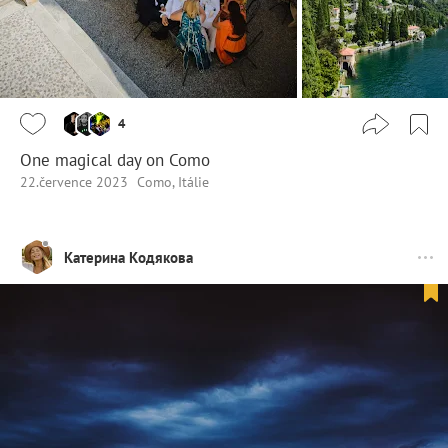
4
One magical day on Como
22.července 2023
Como, Itálie
Катерина Кодякова