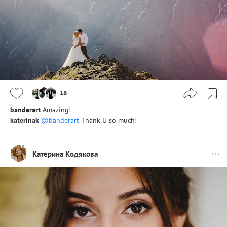
16
banderart
Amazing!
katerinak
@banderart
Thank U so much!
Катерина Кодякова