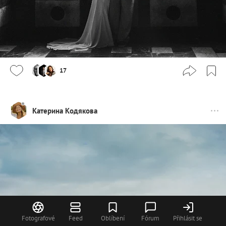
17
Катерина Кодякова
Fotografové
Feed
Oblíbení
Fórum
Přihlásit se