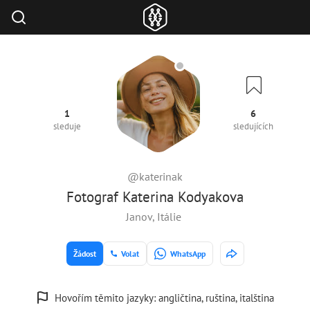
1
6
sleduje
sledujících
@katerinak
Fotograf Katerina Kodyakova
Janov, Itálie
Žádost
Volat
WhatsApp
Hovořím těmito jazyky: angličtina, ruština, italština