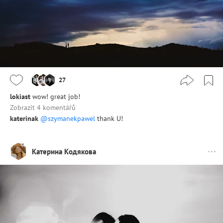
27
lokiast
wow! great job!
Zobrazit 4 komentářů
katerinak
@szymanekpawel
thank U!
Катерина Кодякова