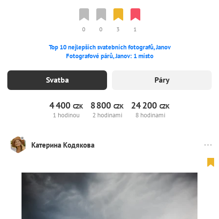
0
0
3
1
Top 10 nejlepších svatebních fotografů, Janov
Fotografové párů, Janov: 1 místo
Svatba
Páry
4
400
8
800
24
200
CZK
CZK
CZK
1 hodinou
2 hodinami
8 hodinami
Катерина Кодякова