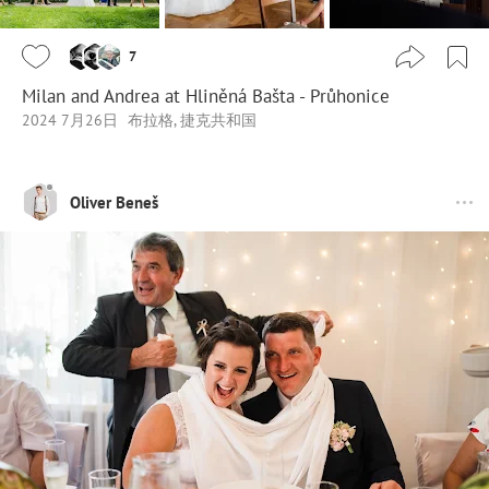
7
Milan and Andrea at Hliněná Bašta - Průhonice
2024 7月26日
布拉格, 捷克共和国
Oliver Beneš