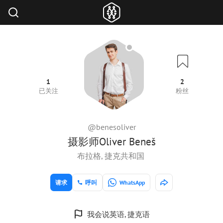
1
2
已关注
粉丝
@benesoliver
摄影师Oliver Beneš
布拉格, 捷克共和国
请求
呼叫
WhatsApp
我会说英语, 捷克语