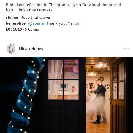
Bride Jana reflecting in The grooms eye :) Only local dodge and
burn + few veins removal.
steiner
I love that Oliver
benesoliver
@steiner
Thank you, Martin!
k03101975
Супер
Oliver Beneš