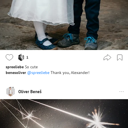
1
spreeliebe
So cute
benesoliver
@spreeliebe
Thank you, Alexander!
Oliver Beneš