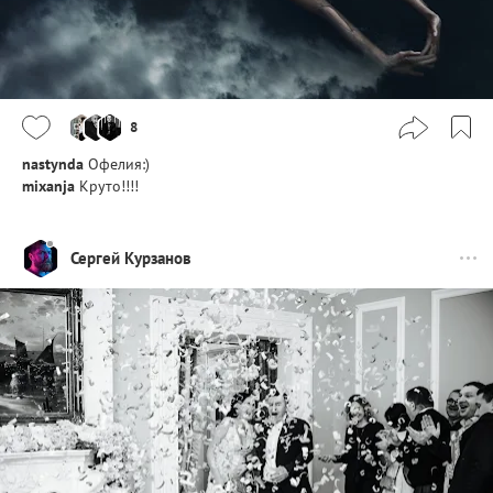
8
nastynda
Офелия:)
mixanja
Круто!!!!
Сергей Курзанов