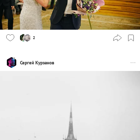
2
Сергей Курзанов