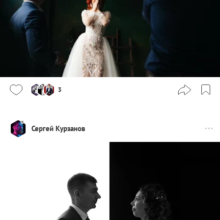
3
Сергей Курзанов