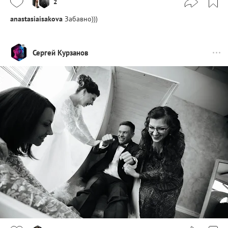
2
anastasiaisakova
Забавно)))
Сергей Курзанов