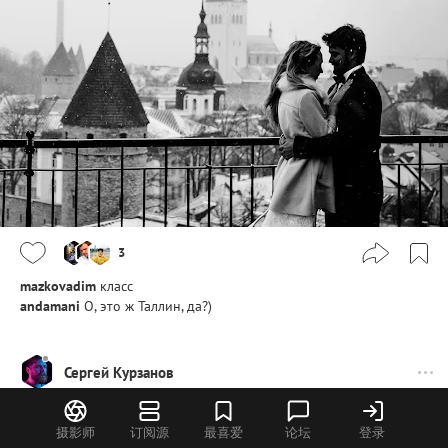
3
mazkovadim
класс
andamani
О, это ж Таллин, да?)
Сергей Курзанов
摄影师
订阅源
最喜爱
论坛
登录