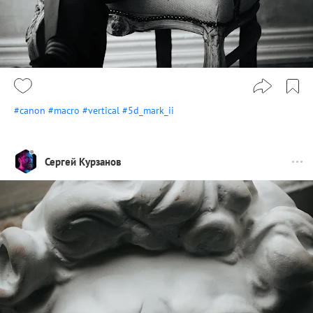
#canon
#macro
#vertical
#5d_mark_ii
Сергей Курзанов