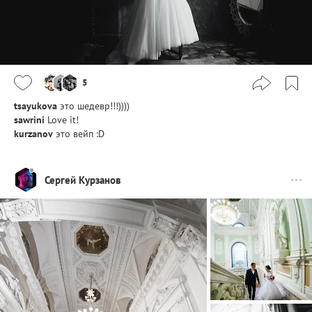
5
tsayukova
это шедевр!!!))))
sawrini
Love it!
kurzanov
это вейп :D
Сергей Курзанов