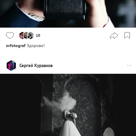
10
svfotograf
Здорово!
Сергей Курзанов