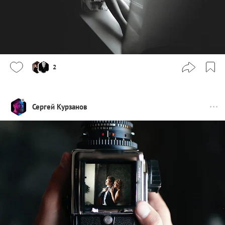
2
Сергей Курзанов