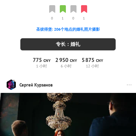
0
1
0
1
圣彼得堡: 206个地点的婚礼照片摄影
专长：婚礼
775
2
950
5
875
CNY
CNY
CNY
1 小时
6 小时
12 小时
Сергей Курзанов