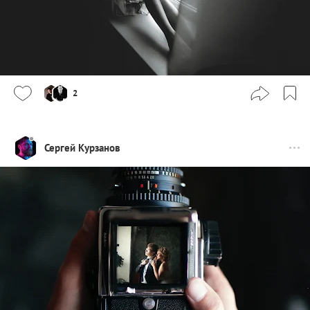
2
Сергей Курзанов