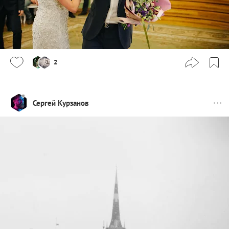
2
Сергей Курзанов