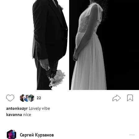
22
antonkozyr
Lovely vibe
kavanna
nice
Сергей Курзанов