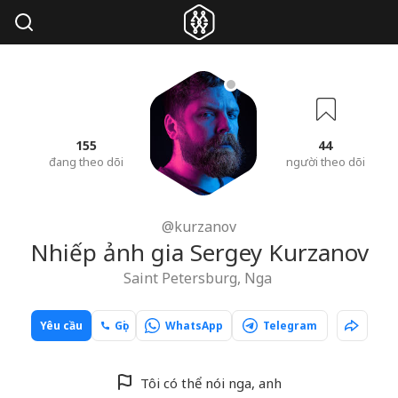
155
44
đang theo dõi
người theo dõi
@kurzanov
Nhiếp ảnh gia Sergey Kurzanov
Saint Petersburg, Nga
Yêu cầu
Gọi
WhatsApp
Telegram
Tôi có thể nói nga, anh