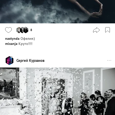
8
nastynda
Офелия:)
mixanja
Круто!!!!
Сергей Курзанов