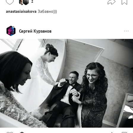
2
anastasiaisakova
Забавно)))
Сергей Курзанов