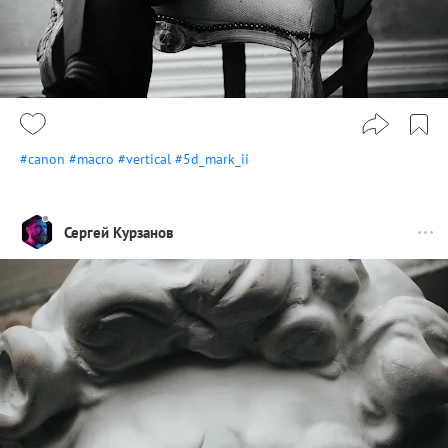
#canon
#macro
#vertical
#5d_mark_ii
Сергей Курзанов