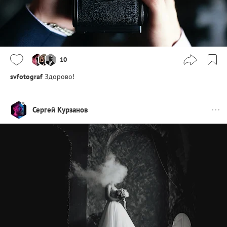
10
svfotograf
Здорово!
Сергей Курзанов