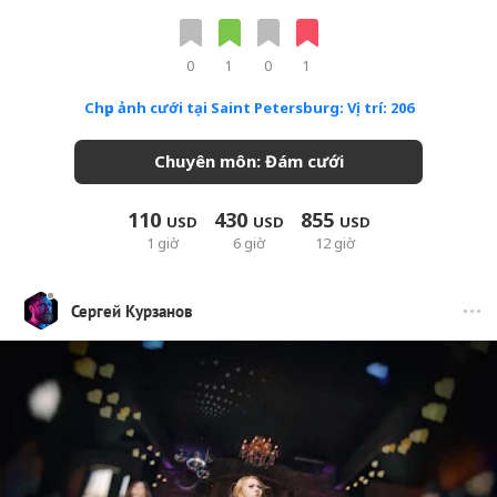
0
1
0
1
Chụp ảnh cưới tại Saint Petersburg: Vị trí: 206
Chuyên môn: Đám cưới
110
430
855
USD
USD
USD
1 giờ
6 giờ
12 giờ
Сергей Курзанов