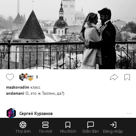
3
mazkovadim
класс
andamani
О, это ж Таллин, да?)
Сергей Курзанов
Thợ ảnh
Tin mới
Yêu thích
Diễn đàn
Đăng nhập