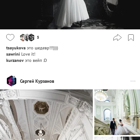
5
tsayukova
это шедевр!!!))))
sawrini
Love it!
kurzanov
это вейп :D
Сергей Курзанов