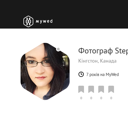
Фотограф Ste
Кінгстон, Канада
7 років на MyWed
0
0
0
0