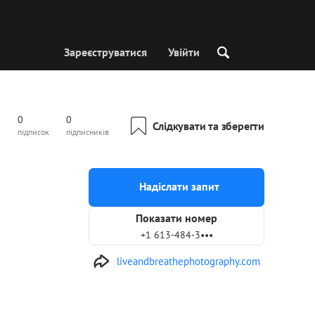
Зареєструватися
Увійти
0
0
Слідкувати та зберегти
підписок
підписників
Надіслати запит
Показати номер
+1 613-484-3•••
liveandbreathephotography.com