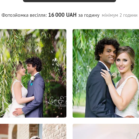
16
000 UAH
Фотозйомка весілля:
за годину
мінімум 2 години
0
0
0
0
0
0