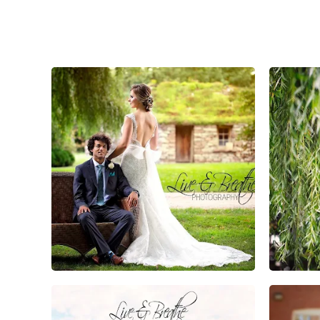
0
0
0