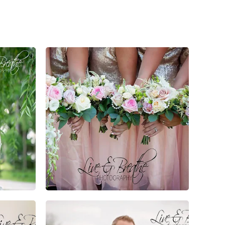
0
0
0