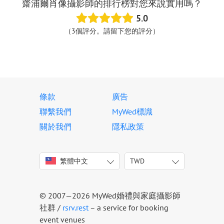
齋浦爾肖像攝影師的排行榜對您來說實用嗎？
5.0
（3個評分。請留下您的評分）
條款
廣告
聯繫我們
MyWed標識
關於我們
隱私政策
繁體中文
TWD
English
USD
Italiano
EUR
Deutsch
HKD
© 2007—2026 MyWed婚禮與家庭攝影師
Français
TWD
社群 /
rsrv.rest
– a service for booking
Español
event venues