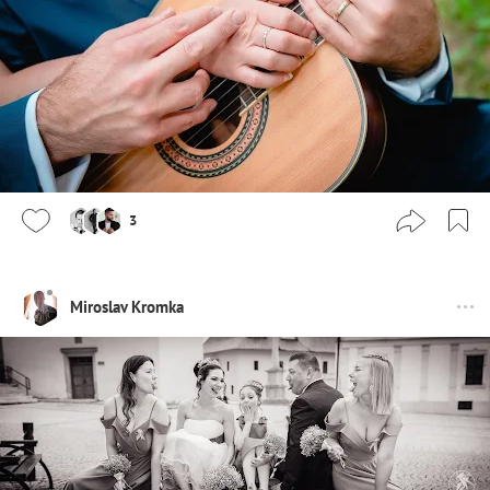
3
Miroslav Kromka