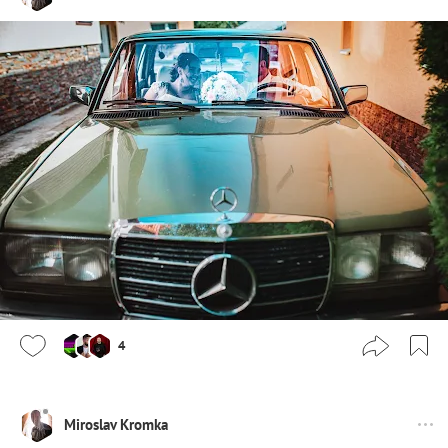
4
Miroslav Kromka