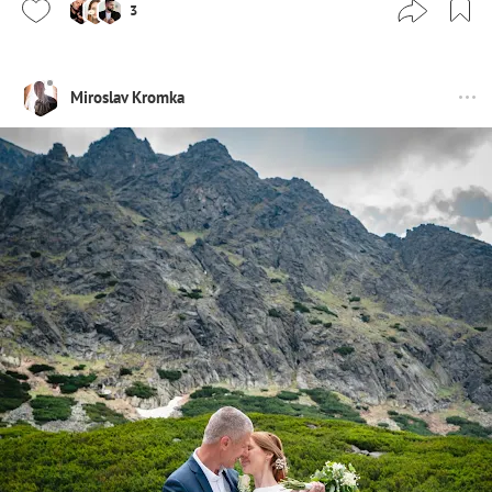
3
Miroslav Kromka