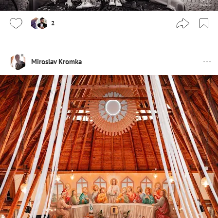
2
Miroslav Kromka