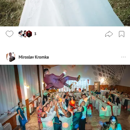
3
Miroslav Kromka