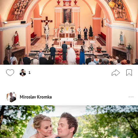
1
Miroslav Kromka