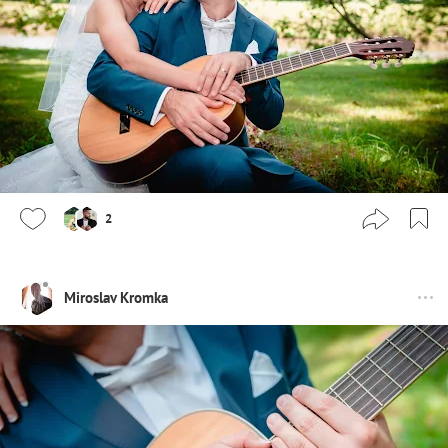
2
Miroslav Kromka