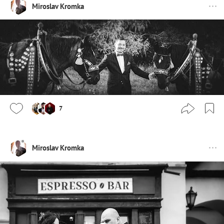
Miroslav Kromka
7
Miroslav Kromka