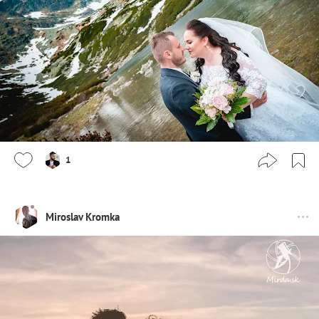
1
Miroslav Kromka