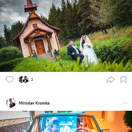
2
Miroslav Kromka