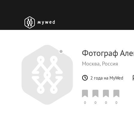
Фотограф Але
Москва, Россия
2 года на MyWed
0
0
0
0