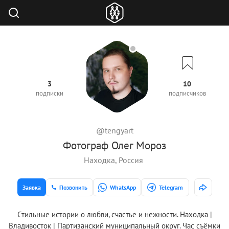
3
10
подписки
подписчиков
@tengyart
Фотограф Олег Мороз
Находка, Россия
Заявка
Позвонить
WhatsApp
Telegram
Стильные истории о любви, счастье и нежности. Находка |
Владивосток | Партизанский муниципальный округ. Час съёмки