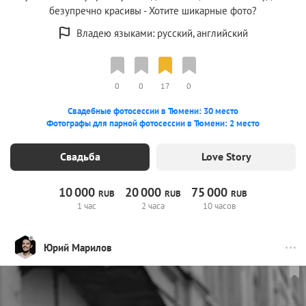
безупречно красивы - Хотите шикарные фото?
Владею языками: русский, английский
0
0
17
0
Свадебные фотосессии в Тюмени: 30 место
Фотографы для парной фотосессии в Тюмени: 2 место
Свадьба
Love Story
10
000
20
000
75
000
RUB
RUB
RUB
1 час
2 часа
10 часов
Юрий Марилов