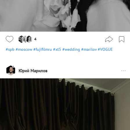
4
#spb
#moscow
#fujifilmru
#xt5
#wedding
#marilov
#VOGUE
Юрий Марилов