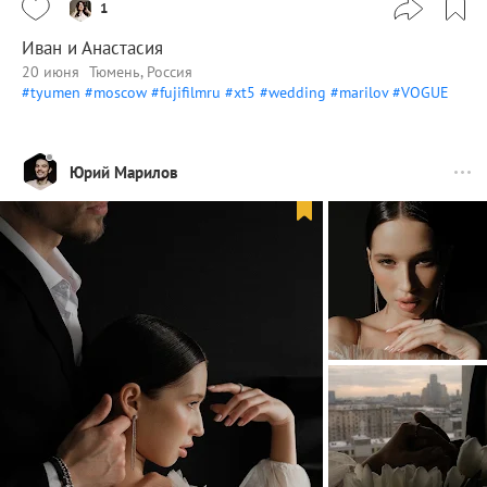
1
Иван и Анастасия
20 июня
Тюмень, Россия
#tyumen
#moscow
#fujifilmru
#xt5
#wedding
#marilov
#VOGUE
Юрий Марилов