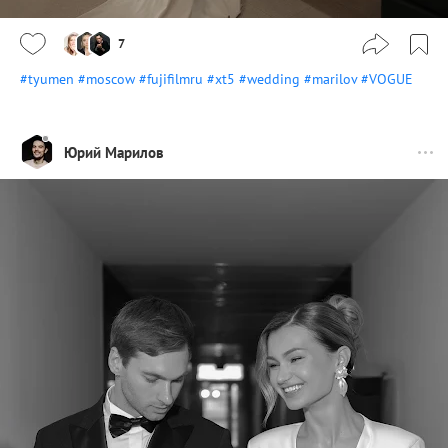
7
#tyumen
#moscow
#fujifilmru
#xt5
#wedding
#marilov
#VOGUE
Юрий Марилов