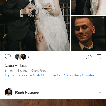
3
Саша + Настя
6 июня
Екатеринбург, Россия
#tyumen
#moscow
#ekb
#fujifilmru
#xt54
#wedding
#marilov
Юрий Марилов