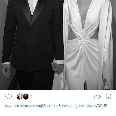
4
#tyumen
#moscow
#fujifilmru
#xt5
#wedding
#marilov
#VOGUE