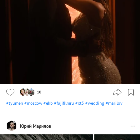
10
#tyumen
#moscow
#ekb
#fujifilmru
#xt5
#wedding
#marilov
Юрий Марилов