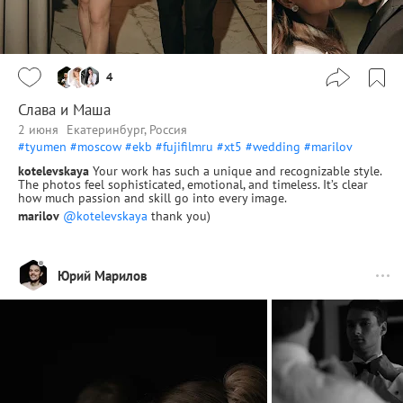
4
Слава и Маша
2 июня
Екатеринбург, Россия
#tyumen
#moscow
#ekb
#fujifilmru
#xt5
#wedding
#marilov
kotelevskaya
Your work has such a unique and recognizable style.
The photos feel sophisticated, emotional, and timeless. It’s clear
how much passion and skill go into every image.
marilov
@kotelevskaya
thank you)
Юрий Марилов