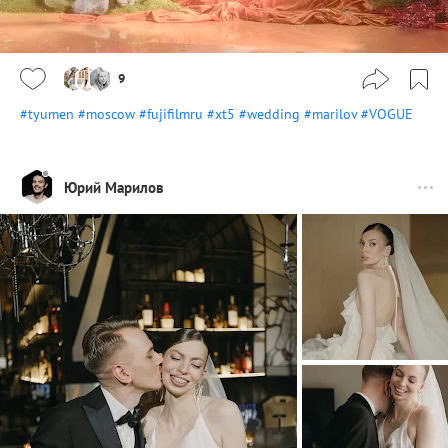
9
#tyumen
#moscow
#fujifilmru
#xt5
#wedding
#marilov
#VOGUE
Юрий Марилов