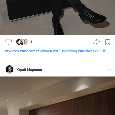
4
#tyumen
#moscow
#fujifilmru
#xt5
#wedding
#marilov
#VOGUE
Юрий Марилов