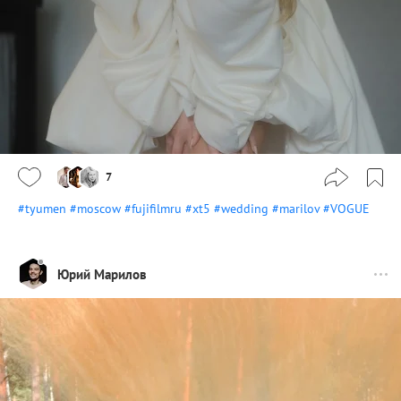
7
#tyumen
#moscow
#fujifilmru
#xt5
#wedding
#marilov
#VOGUE
Юрий Марилов