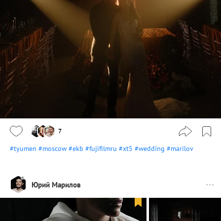
7
#tyumen
#moscow
#ekb
#fujifilmru
#xt5
#wedding
#marilov
Юрий Марилов