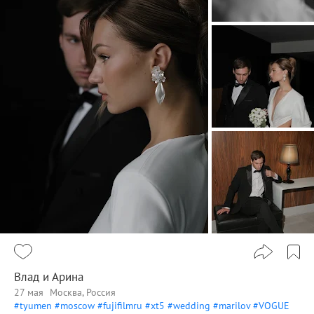
Влад и Арина
27 мая
Москва, Россия
#tyumen
#moscow
#fujifilmru
#xt5
#wedding
#marilov
#VOGUE