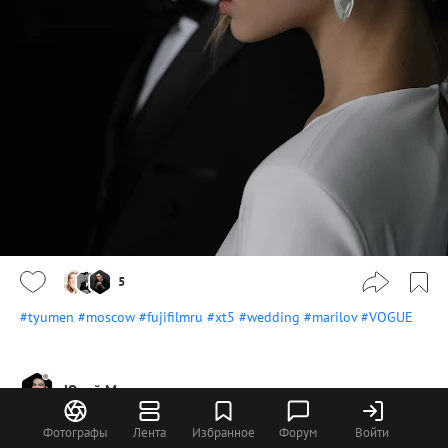
5
#tyumen
#moscow
#fujifilmru
#xt5
#wedding
#marilov
#VOGUE
Юрий Марилов
Фотографы
Лента
Избранное
Форум
Войти