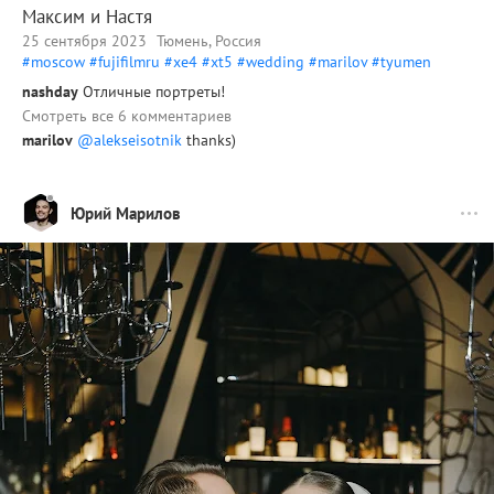
Максим и Настя
25 сентября 2023
Тюмень, Россия
#moscow
#fujifilmru
#xe4
#xt5
#wedding
#marilov
#tyumen
nashday
Отличные портреты!
Смотреть все 6 комментариев
marilov
@alekseisotnik
thanks)
Юрий Марилов