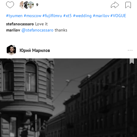
9
#tyumen
#moscow
#fujifilmru
#xt5
#wedding
#marilov
#VOGUE
stefanocassaro
Love it
marilov
@stefanocassaro
thanks
Юрий Марилов