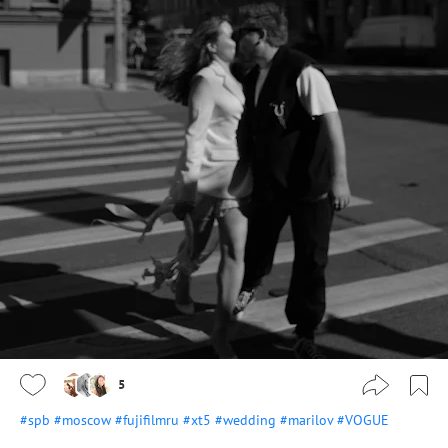
5
#spb
#moscow
#fujifilmru
#xt5
#wedding
#marilov
#VOGUE