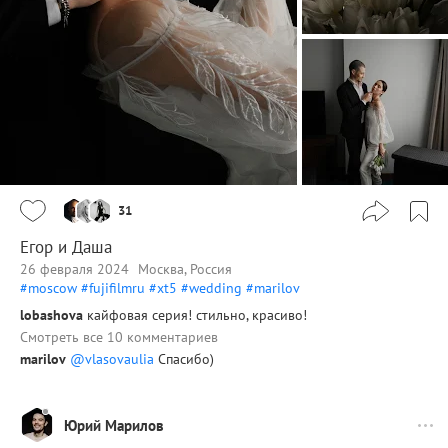
31
Егор и Даша
26 февраля 2024
Москва, Россия
#moscow
#fujifilmru
#xt5
#wedding
#marilov
lobashova
кайфовая серия! стильно, красиво!
Смотреть все 10 комментариев
marilov
@vlasovaulia
Спасибо)
Юрий Марилов