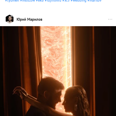
#tyumen
#moscow
#ekb
#fujifilmru
#xt5
#wedding
#marilov
Юрий Марилов