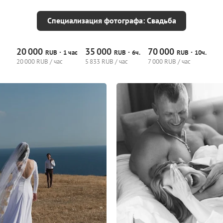
Специализация фотографа: Свадьба
20
000
35
000
70
000
·
·
·
RUB
1 час
RUB
6ч.
RUB
10ч.
20
000 RUB / час
5
833 RUB / час
7
000 RUB / час
6
0
0
4
0
0