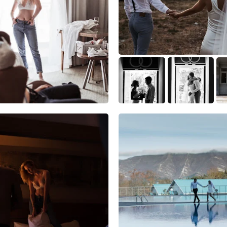
3
0
1
5
4
0
3
1
0
3
0
0