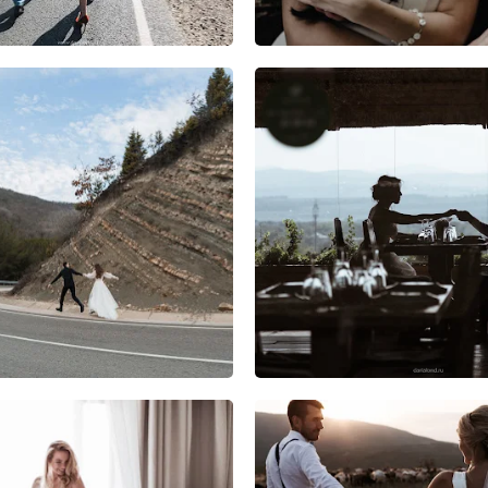
6
0
0
8
1
0