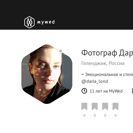
Фотограф Дар
Геленджик, Россия
= Эмоциональная и стил
@daria_lond
11 лет на MyWed
0
0
0
0