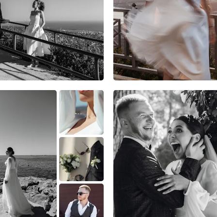
5
0
0
9
0
0
3
0
0
8
0
0