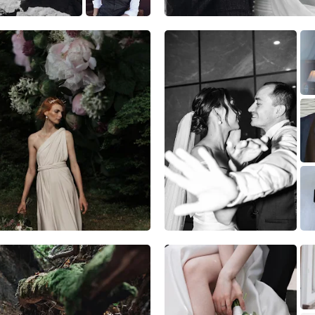
5
3
0
6
0
0