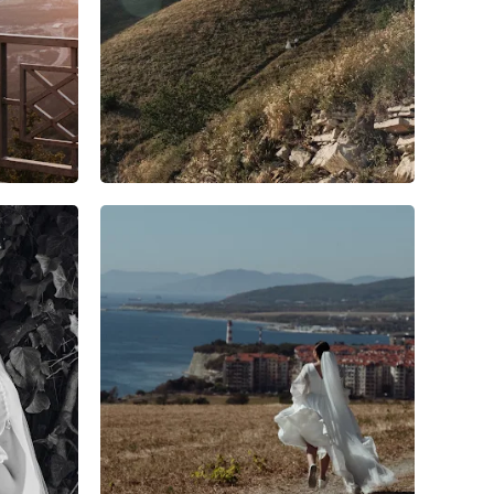
6
0
0
6
0
0