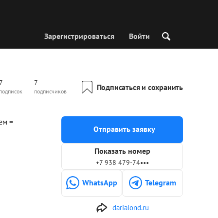
Зарегистрироваться
Войти
7
7
Подписаться и сохранить
подписок
подписчиков
ем =
Отправить заявку
Показать номер
+7 938 479-74•••
WhatsApp
Telegram
darialond.ru