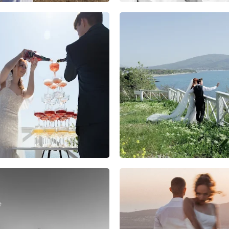
4
0
0
4
0
0