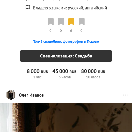
Владею языками: русский, английский
0
0
6
0
Топ-5 свадебных фотографов в Пскове
Специализация: Свадьба
8
000
45
000
80
000
RUB
RUB
RUB
1 час
6 часов
10 часов
Олег Иванов