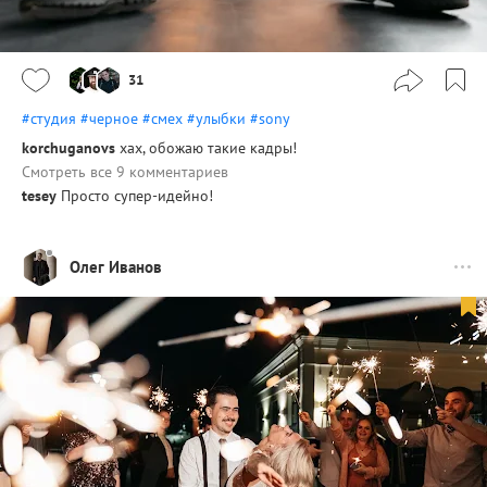
31
#студия
#черное
#смех
#улыбки
#sony
korchuganovs
хах, обожаю такие кадры!
Смотреть все 9 комментариев
tesey
Просто супер-идейно!
Олег Иванов