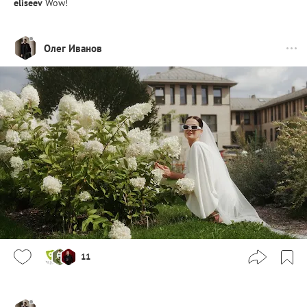
eliseev
Wow!
Олег Иванов
11