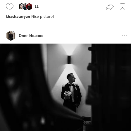
11
khachaturyan
Nice picture!
Олег Иванов