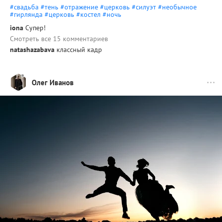
#свадьба
#тень
#отражение
#церковь
#силуэт
#необычное
#гирлянда
#церковь
#костел
#ночь
iona
Супер!
Смотреть все 15 комментариев
natashazabava
классный кадр
Олег Иванов