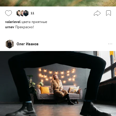
11
valerievel
цвета приятные
urnev
Прекрасно!
Олег Иванов