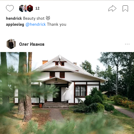
12
hendrick
Beauty shot 😻
appleoleg
@hendrick
Thank you
Олег Иванов