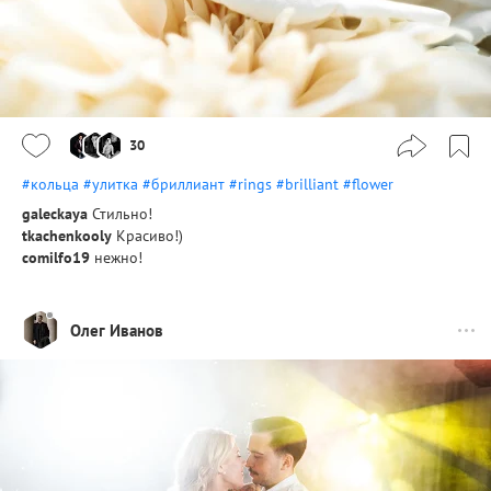
30
#кольца
#улитка
#бриллиант
#rings
#brilliant
#flower
galeckaya
Стильно!
tkachenkooly
Красиво!)
comilfo19
нежно!
Олег Иванов