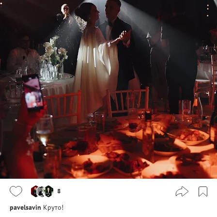
8
pavelsavin
Круто!