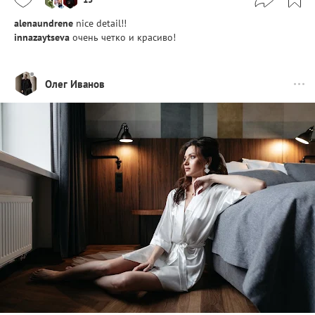
alenaundrene
nice detail!!
innazaytseva
очень четко и красиво!
Олег Иванов