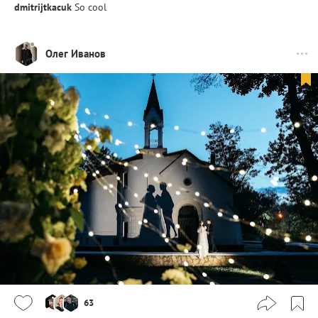
dmitrijtkacuk
So cool
Олег Иванов
63