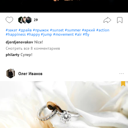
29
#закат
#драйв
#прыжок
#sunset
#summer
#яркий
#action
#happiness
#happy
#jump
#movement
#air
#fly
djordjenovakov
Nice!
Смотреть все 8 комментариев
philarty
Супер!
Олег Иванов