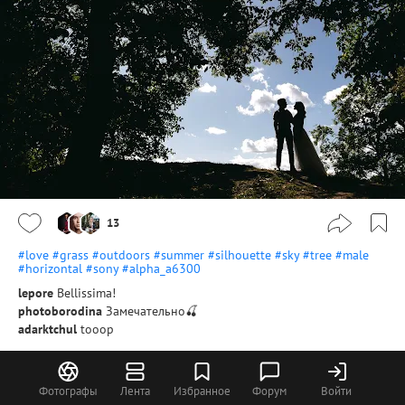
13
#love
#grass
#outdoors
#summer
#silhouette
#sky
#tree
#male
#horizontal
#sony
#alpha_a6300
lepore
Bellissima!
photoborodina
Замечательно🍒
adarktchul
tooop
Олег Иванов
Фотографы
Лента
Избранное
Форум
Войти