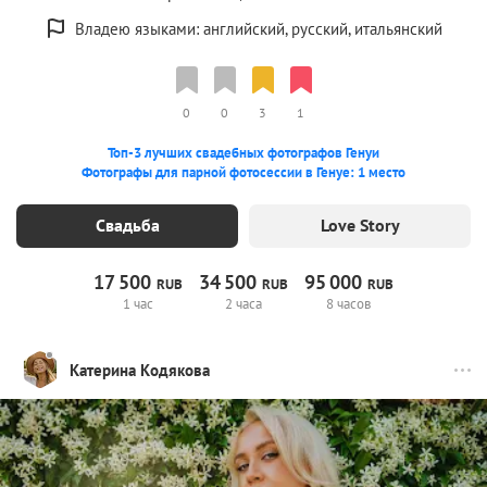
Владею языками: английский, русский, итальянский
0
0
3
1
Топ-3 лучших свадебных фотографов Генуи
Фотографы для парной фотосессии в Генуе: 1 место
Свадьба
Love Story
17
500
34
500
95
000
RUB
RUB
RUB
1 час
2 часа
8 часов
Катерина Кодякова