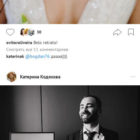
30
ovitoroliveira
Belo retrato!
Смотреть все 11 комментариев
katerinak
@bogdan76
даааа))))
Катерина Кодякова