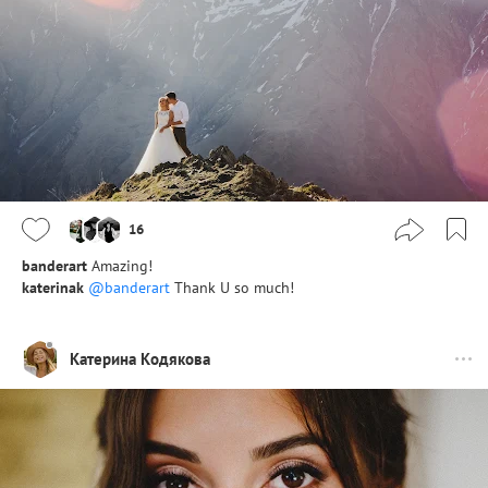
16
banderart
Amazing!
katerinak
@banderart
Thank U so much!
Катерина Кодякова