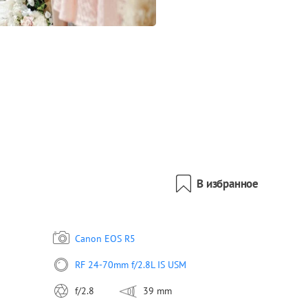
В избранное
Canon EOS R5
RF 24-70mm f/2.8L IS USM
f/2.8
39 mm