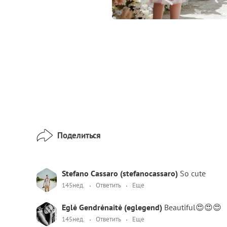
Поделиться
Stefano Cassaro (stefanocassaro)
So cute
145нед.
Ответить
Еще
Eglė Gendrėnaitė (eglegend)
Beautiful😍😍😍
145нед.
Ответить
Еще