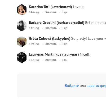
Katarina Tati (katarinatati)
Love it
144нед.
Ответить
Еще
Barbara Orsolini (barbaraorsolini)
Bel moment
142нед.
Ответить
Еще
Gréta Zubová (laskyplne)
So pretty! Love your 
139нед.
Ответить
Еще
Laurynas Martinkus (laurynas)
Nice!!!
122нед.
Ответить
Еще
Войдите
или
зарегистри