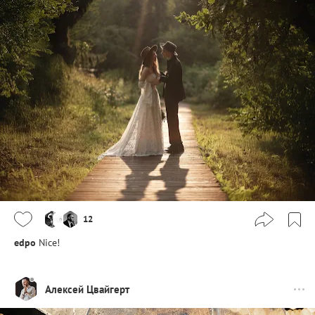
12
edpo
Nice!
Алексей Цвайгерт