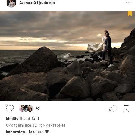
Алексей Цвайгерт
45
kimilio
Beautiful !
Смотреть все 12 комментариев
kannesten
Шикарно 🖤