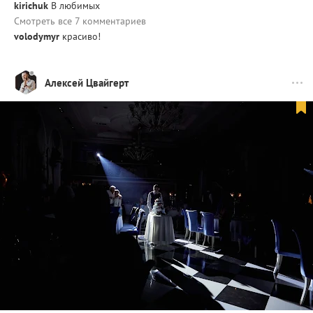
kirichuk
В любимых
Смотреть все 7 комментариев
volodymyr
красиво!
Алексей Цвайгерт