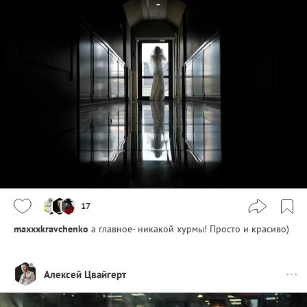
17
maxxxkravchenko
а главное- никакой хурмы! Просто и красиво)
Алексей Цвайгерт