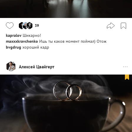
39
kapralov
Шикарно!
maxxxkravchenko
Ишь ты каков момент поймал) Отож
bvgdrug
хороший кадр
Алексей Цвайгерт