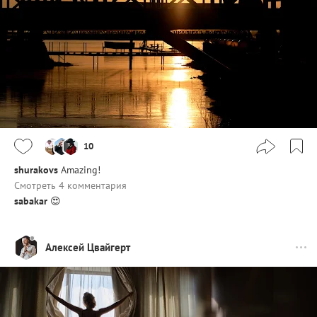
10
shurakovs
Amazing!
Смотреть 4 комментария
sabakar
😍
Алексей Цвайгерт