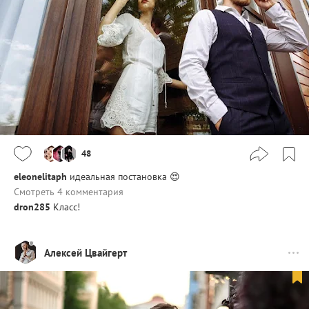
48
eleonelitaph
идеальная постановка 😍
Смотреть 4 комментария
dron285
Класс!
Алексей Цвайгерт