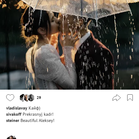
29
vladislavay
Кайф)
sivakoff
Prekrasnyj kadr!
steiner
Beautiful Aleksey!