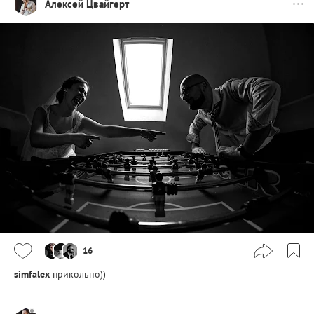
Алексей Цвайгерт
16
simfalex
прикольно))