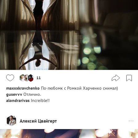
11
maxxxkravchenko
По-любомк с Ромкой Харченко снимал)
gusevvv
Отлично.
alondrarivas
Increíble!!
Алексей Цвайгерт