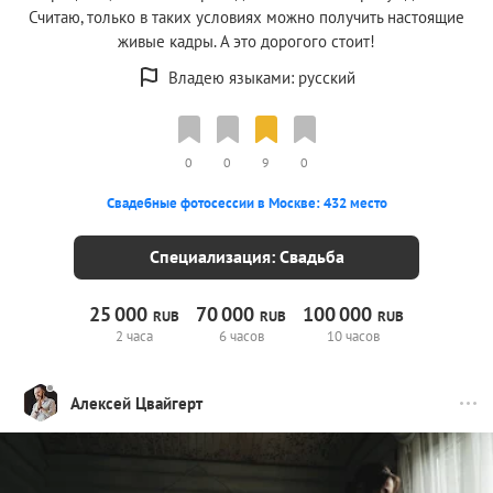
Считаю, только в таких условиях можно получить настоящие
живые кадры. А это дорогого стоит!
Владею языками: русский
0
0
9
0
Свадебные фотосессии в Москве: 432 место
Специализация: Свадьба
25
000
70
000
100
000
RUB
RUB
RUB
2 часа
6 часов
10 часов
Алексей Цвайгерт