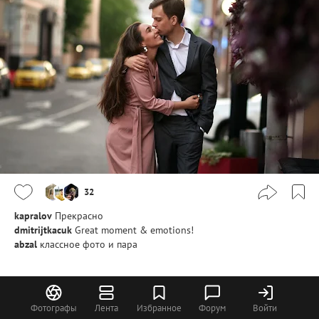
32
kapralov
Прекрасно
dmitrijtkacuk
Great moment & emotions!
abzal
классное фото и пара
Алексей Цвайгерт
Фотографы
Лента
Избранное
Форум
Войти