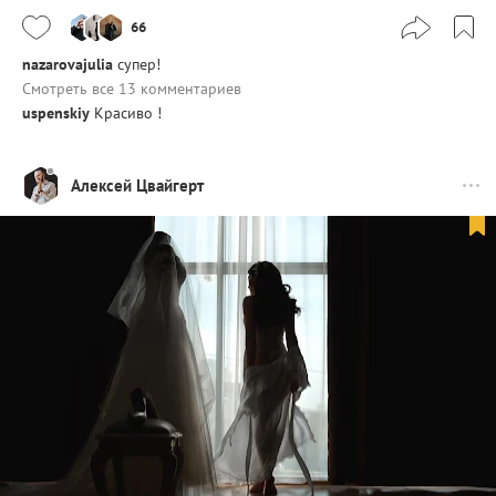
66
nazarovajulia
супер!
Смотреть все 13 комментариев
uspenskiy
Красиво !
Алексей Цвайгерт