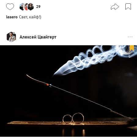
29
leaero
Свет, кайф!)
Алексей Цвайгерт