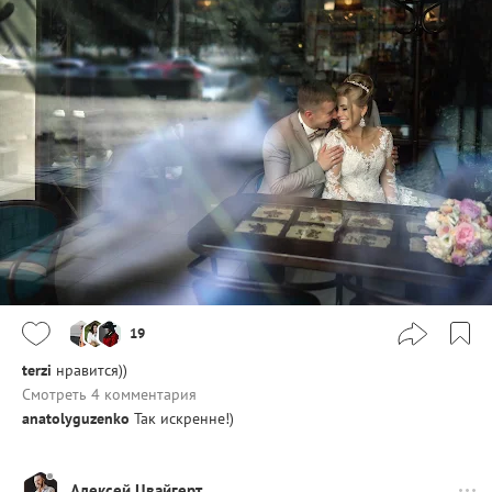
19
terzi
нравится))
Смотреть 4 комментария
anatolyguzenko
Так искренне!)
Алексей Цвайгерт