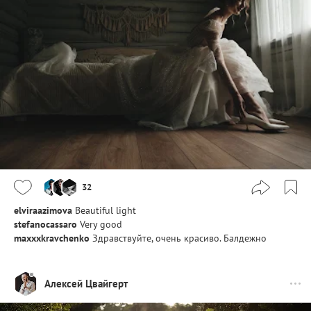
32
elviraazimova
Beautiful light
stefanocassaro
Very good
maxxxkravchenko
Здравствуйте, очень красиво. Балдежно
Алексей Цвайгерт