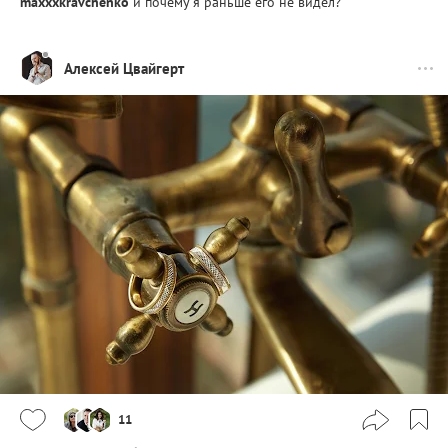
maxxxkravchenko
и почему я раньше его не видел?
Алексей Цвайгерт
11