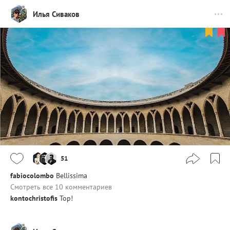
Илья Сиваков
51
fabiocolombo
Bellissima
Смотреть все 10 комментариев
kontochristofis
Top!