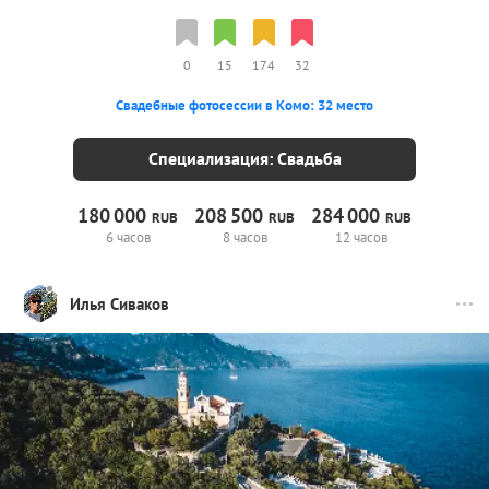
0
15
174
32
Свадебные фотосессии в Комо: 32 место
Специализация: Свадьба
180
000
208
500
284
000
RUB
RUB
RUB
6 часов
8 часов
12 часов
Илья Сиваков