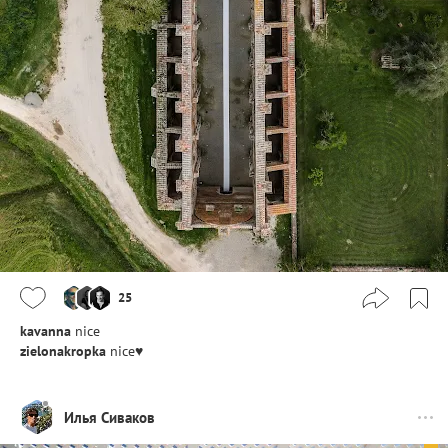
25
kavanna
nice
zielonakropka
nice♥
Илья Сиваков