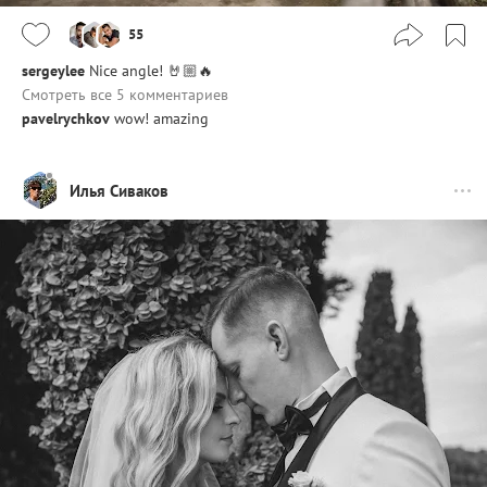
55
sergeylee
Nice angle! 🤘🏼🔥
Смотреть все 5 комментариев
pavelrychkov
wow! amazing
Илья Сиваков