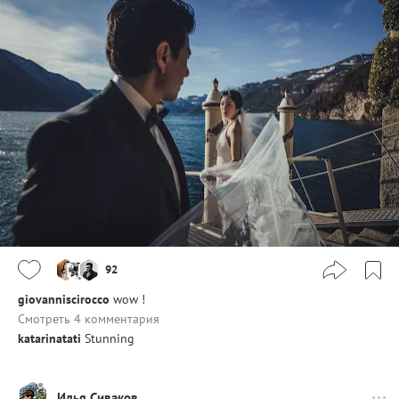
92
giovanniscirocco
wow !
Смотреть 4 комментария
katarinatati
Stunning
Илья Сиваков