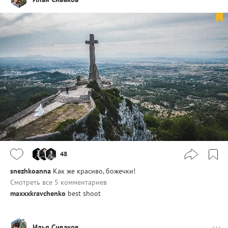
48
snezhkoanna
Как же красиво, божечки!
Смотреть все 5 комментариев
maxxxkravchenko
best shoot
Илья Сиваков