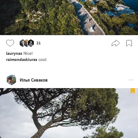
21
laurynas
Nice!
raimondaskiuras
cool
Илья Сиваков