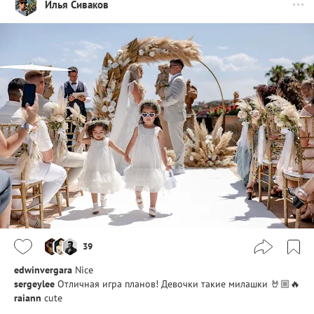
Илья Сиваков
39
edwinvergara
Nice
sergeylee
Отличная игра планов! Девочки такие милашки 🤘🏼🔥
raiann
cute