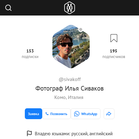
153
195
подписки
подписчиков
@sivakoff
Фотограф Илья Сиваков
Комо, Италия
Заявка
Позвонить
WhatsApp
Владею языками: русский, английский