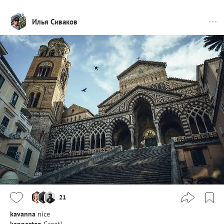
Илья Сиваков
21
kavanna
nice