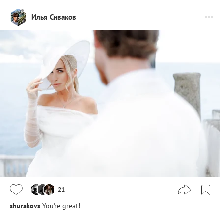
Илья Сиваков
21
shurakovs
You're great!