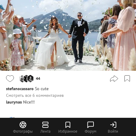
44
stefanocassaro
So cute
Смотреть все 6 комментариев
laurynas
Nice!!!
Илья Сиваков
Фотографы
Лента
Избранное
Форум
Войти