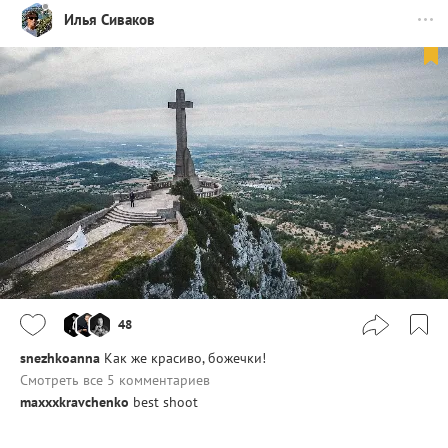
Илья Сиваков
48
snezhkoanna
Как же красиво, божечки!
Смотреть все 5 комментариев
maxxxkravchenko
best shoot