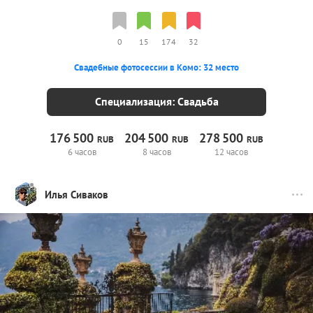
0
15
174
32
Свадебные фотосессии в Комо: 32 место
Специализация: Свадьба
176
500
204
500
278
500
RUB
RUB
RUB
6 часов
8 часов
12 часов
Илья Сиваков