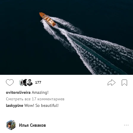
177
ovitoroliveira
Amazing!
Смотреть все 17 комментариев
laskyplne
Wow! So beautiful!
Илья Сиваков