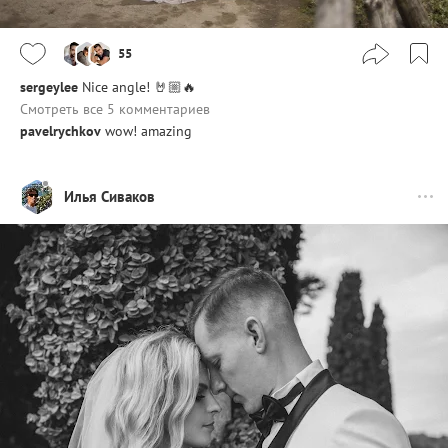
55
sergeylee
Nice angle! 🤘🏼🔥
Смотреть все 5 комментариев
pavelrychkov
wow! amazing
Илья Сиваков