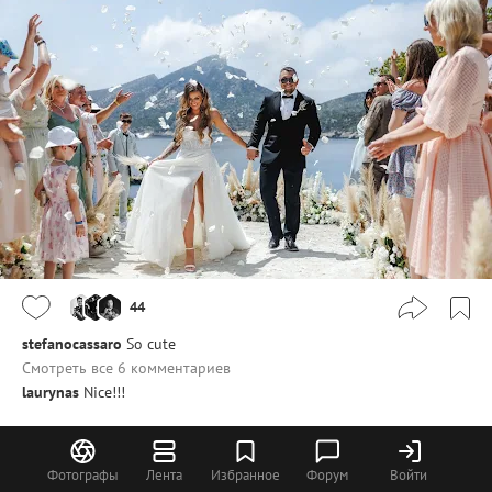
44
stefanocassaro
So cute
Смотреть все 6 комментариев
laurynas
Nice!!!
Илья Сиваков
Фотографы
Лента
Избранное
Форум
Войти