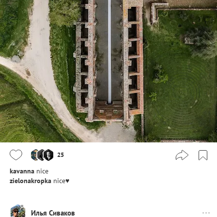
25
kavanna
nice
zielonakropka
nice♥
Илья Сиваков