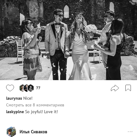
77
laurynas
Nice!
Смотреть все 8 комментариев
laskyplne
So joyful! Love it!
Илья Сиваков