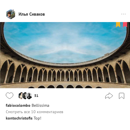
Илья Сиваков
51
fabiocolombo
Bellissima
Смотреть все 10 комментариев
kontochristofis
Top!