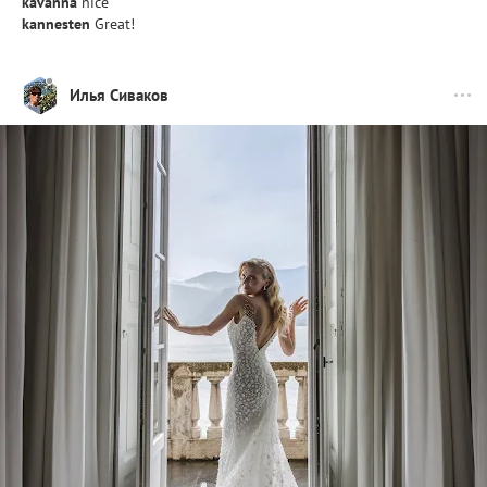
kavanna
nice
kannesten
Great!
Илья Сиваков