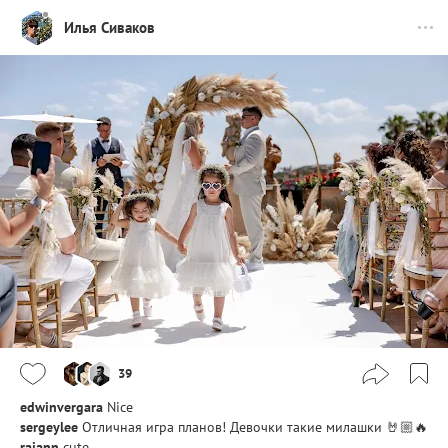
Илья Сиваков
39
edwinvergara
Nice
sergeylee
Отличная игра планов! Девочки такие милашки 🤘🏼🔥
raiann
cute