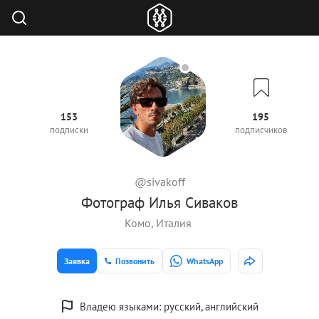
153
195
подписки
подписчиков
@sivakoff
Фотограф Илья Сиваков
Комо, Италия
Заявка
Позвонить
WhatsApp
Владею языками: русский, английский