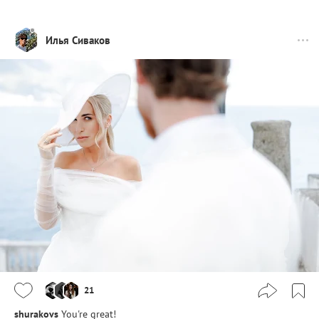
Илья Сиваков
21
shurakovs
You're great!