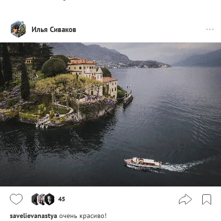
Илья Сиваков
45
savelievanastya
очень красиво!