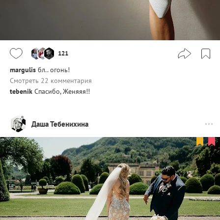
121
margulis
бл.. огонь!
Смотреть 22 комментария
tebenik
Спасибо, Женяяя!!
Даша Тебенихина