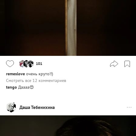
101
remeslove
очень круто!!)
Смотреть все 12 комментариев
tengo
Даааа😍
Даша Тебенихина