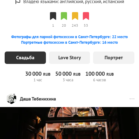
Владею языками: английский, русский, испанский
1
20
243
53
Фотографы для парной фотосессии в Санкт-Петербурге: 22 место
Портретные фотосессии в Санкт-Петербурге: 16 место
Свадьба
Love Story
Портрет
30
000
50
000
100
000
RUB
RUB
RUB
1 час
3 часа
6 часов
Даша Тебенихина