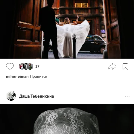
27
mihoneiman
Нравится
Даша Тебенихина