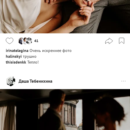
41
irinatelegina
Очень искреннее фото
halinskyi
трушно
thisisdenkk
Тепло!
Даша Тебенихина