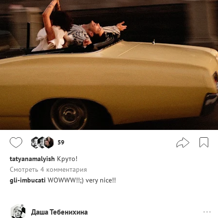
59
tatyanamalyish
Круто!
Смотреть 4 комментария
gli-imbucati
WOWWW!!;) very nice!!
Даша Тебенихина