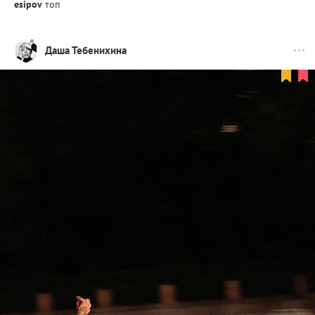
esipov
топ
Даша Тебенихина