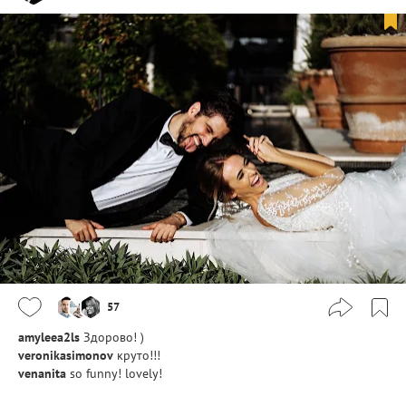
57
amyleea2ls
Здорово! )
veronikasimonov
круто!!!
venanita
so funny! lovely!