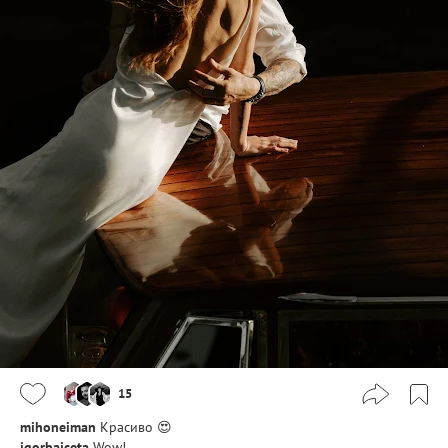
15
mihoneiman
Красиво 😍
igorbajceta
Wow!