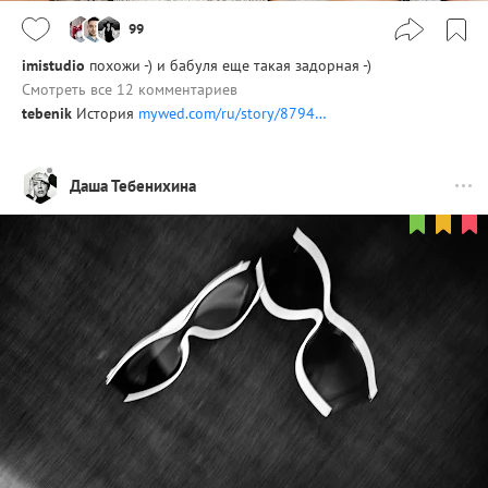
99
imistudio
похожи -) и бабуля еще такая задорная -)
Смотреть все 12 комментариев
tebenik
История
mywed.com/ru/story/8794…
Даша Тебенихина