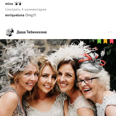
mino
💣💣
Смотреть 4 комментария
enriqueluna
Omg!!!
Даша Тебенихина