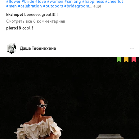
#flower
#bride
#love
#women
#smiling
#happiness
#cheerful
#men
#celebration
#outdoors
#bridegroom
…
еще
kkshepel
Eeeeeee, great!!!!!
Смотреть все 6 комментариев
piero18
cool !
Даша Тебенихина