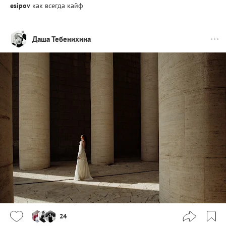
esipov
как всегда кайф
Даша Тебенихина
24