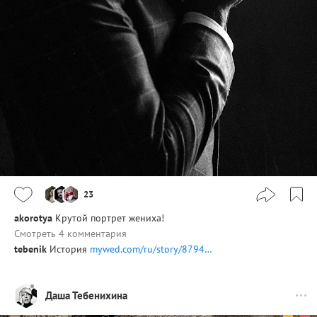
23
akorotya
Крутой портрет жениха!
Смотреть 4 комментария
tebenik
История
mywed.com/ru/story/8794…
Даша Тебенихина