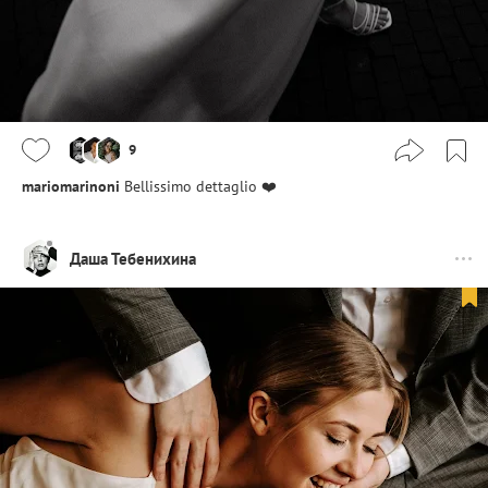
9
mariomarinoni
Bellissimo dettaglio ❤️
Даша Тебенихина