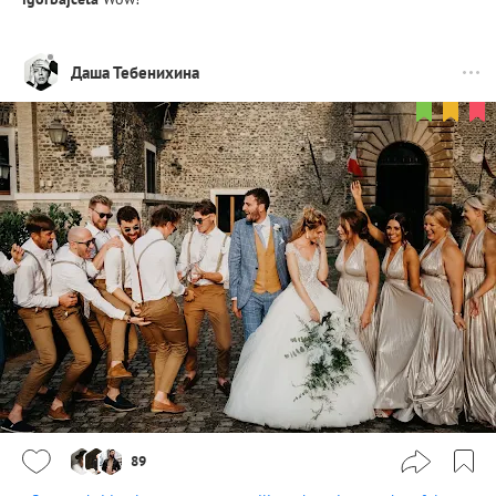
Даша Тебенихина
89