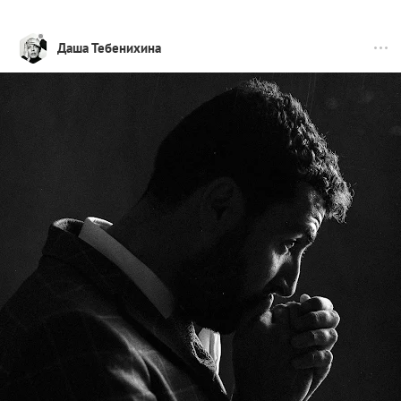
Даша Тебенихина