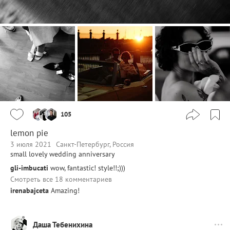
105
lemon pie
3 июля 2021
Санкт-Петербург, Россия
small lovely wedding anniversary
gli-imbucati
wow, fantastic! style!!;)))
Смотреть все 18 комментариев
irenabajceta
Amazing!
Даша Тебенихина