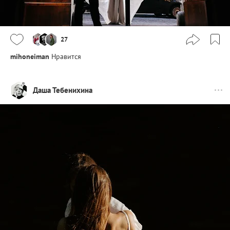
27
mihoneiman
Нравится
Даша Тебенихина