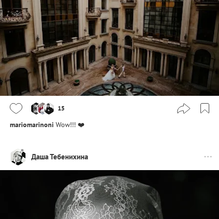
15
mariomarinoni
Wow!!! ❤️
Даша Тебенихина