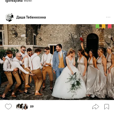
igorbajceta
Wow!
Даша Тебенихина
89