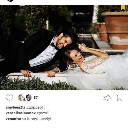
57
amyleea2ls
Здорово! )
veronikasimonov
круто!!!
venanita
so funny! lovely!