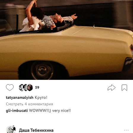
59
tatyanamalyish
Круто!
Смотреть 4 комментария
gli-imbucati
WOWWW!!;) very nice!!
Даша Тебенихина