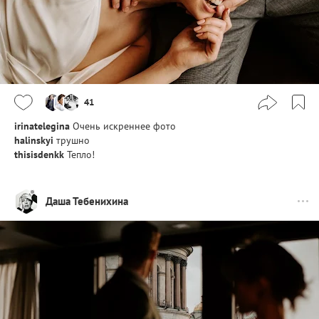
41
irinatelegina
Очень искреннее фото
halinskyi
трушно
thisisdenkk
Тепло!
Даша Тебенихина