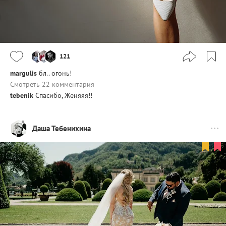
121
margulis
бл.. огонь!
Смотреть 22 комментария
tebenik
Спасибо, Женяяя!!
Даша Тебенихина