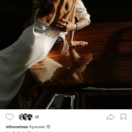
15
mihoneiman
Красиво 😍