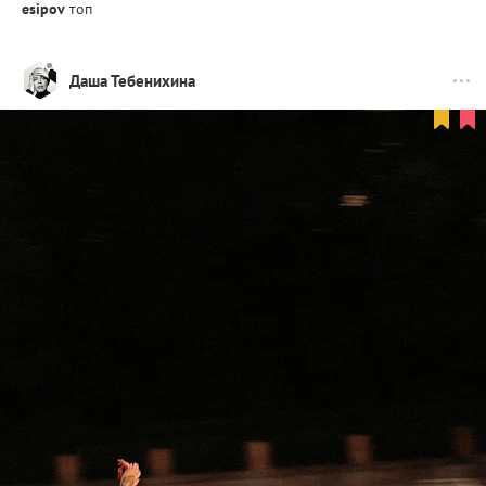
esipov
топ
Даша Тебенихина