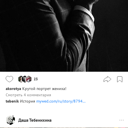
23
akorotya
Крутой портрет жениха!
Смотреть 4 комментария
tebenik
История
mywed.com/ru/story/8794…
Даша Тебенихина