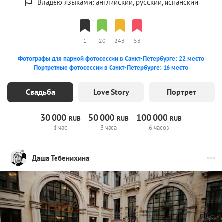
Владею языками: английский, русский, испанский
1
20
243
53
Фотографы для парной фотосессии в Санкт-Петербурге: 22 место
Портретные фотосессии в Санкт-Петербурге: 16 место
Свадьба
Love Story
Портрет
30
000
50
000
100
000
RUB
RUB
RUB
1 час
3 часа
6 часов
Даша Тебенихина