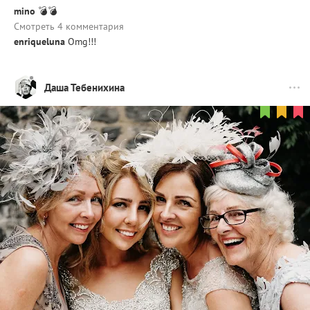
mino
💣💣
Смотреть 4 комментария
enriqueluna
Omg!!!
Даша Тебенихина