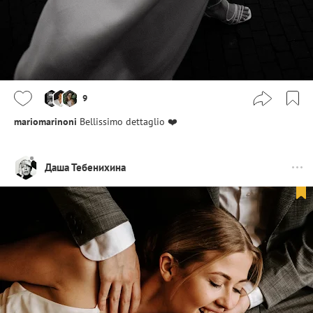
9
mariomarinoni
Bellissimo dettaglio ❤️
Даша Тебенихина