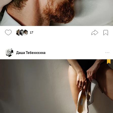
17
Даша Тебенихина