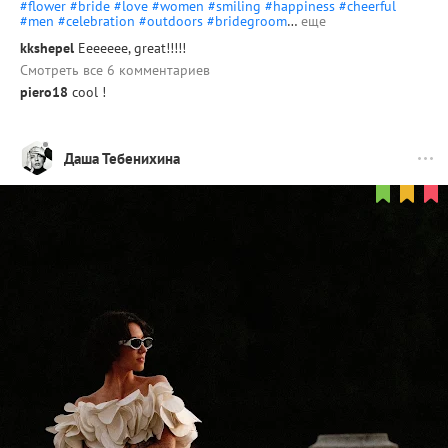
#flower
#bride
#love
#women
#smiling
#happiness
#cheerful
#men
#celebration
#outdoors
#bridegroom
…
еще
kkshepel
Eeeeeee, great!!!!!
Смотреть все 6 комментариев
piero18
cool !
Даша Тебенихина