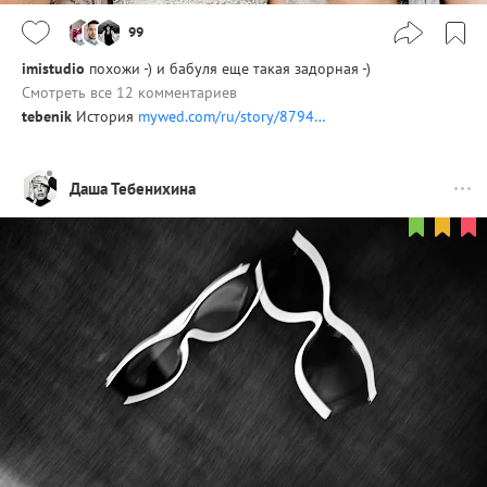
99
imistudio
похожи -) и бабуля еще такая задорная -)
Смотреть все 12 комментариев
tebenik
История
mywed.com/ru/story/8794…
Даша Тебенихина