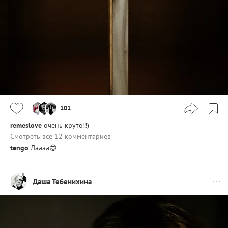
101
remeslove
очень круто!!)
Смотреть все 12 комментариев
tengo
Даааа😍
Даша Тебенихина