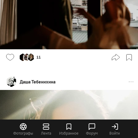
11
Даша Тебенихина
Фотографы
Лента
Избранное
Форум
Войти