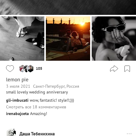
105
lemon pie
3 июля 2021
Санкт-Петербург, Россия
small lovely wedding anniversary
gli-imbucati
wow, fantastic! style!!;)))
Смотреть все 18 комментариев
irenabajceta
Amazing!
Даша Тебенихина