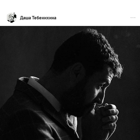
Даша Тебенихина