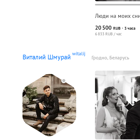
Люди на моих сни
20
500
·
RUB
3 часа
6
833 RUB / час
witalij
Виталий Шмурай
Гродно, Беларусь