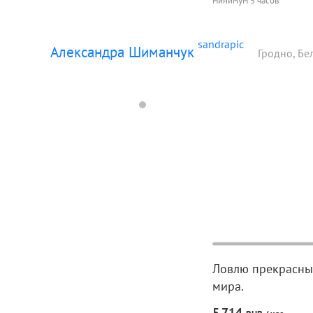
минимум 5 часов
sandrapic
Александра Шиманчук
Гродно, Бе
Ловлю прекрасные
мира.
5
714