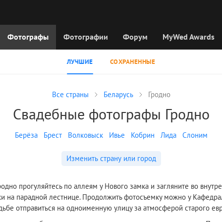
Фотографы
Фотографии
Форум
MyWed Awards
ЛУЧШИЕ
СОХРАНЕННЫЕ
Все страны
Беларусь
Гродно
Свадебные фотографы Гродно
Берёза
Брест
Волковыск
Ивье
Кобрин
Лида
Слоним
Изменить страну или город
одно прогуляйтесь по аллеям у Нового замка и загляните во внутр
и на парадной лестнице. Продолжить фотосъемку можно у Кафедрал
дьбе отправиться на одноименную улицу за атмосферой старого евр