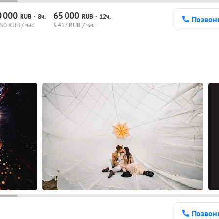
0
000
65
000
·
·
RUB
8ч.
RUB
12ч.
Позвон
50 RUB / час
5
417 RUB / час
Позвон