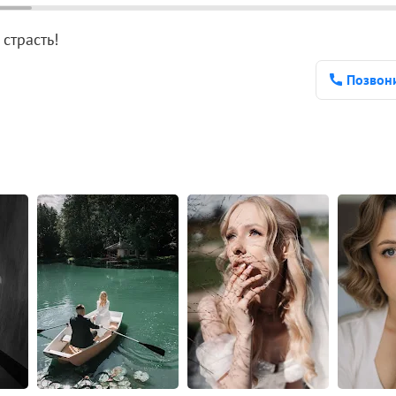
страсть!
Позвон