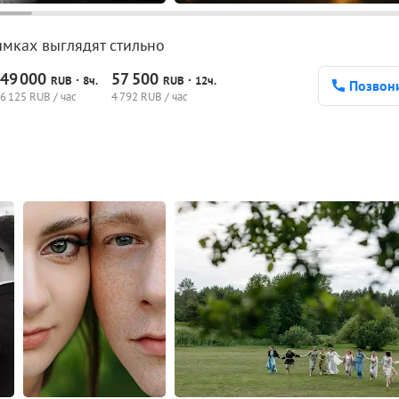
мках выглядят стильно
49
000
57
500
·
·
RUB
8ч.
RUB
12ч.
Позвон
6
125 RUB / час
4
792 RUB / час