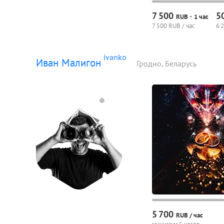
7
500
5
·
RUB
1 час
7
500 RUB / час
6
2
ivanko
Иван Малигон
Гродно, Беларусь
5
700
RUB /
час