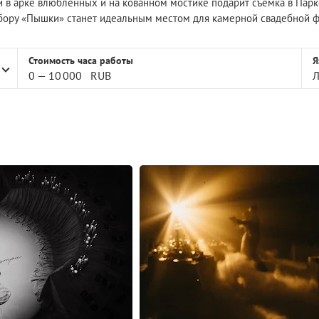
 в арке влюбленных и на кованном мостике подарит съемка в Парк
бору «Пышки» станет идеальным местом для камерной свадебной ф
Стоимость часа работы
Я
0
—
10
000
RUB
Л