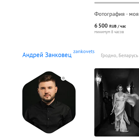
Фотография - моя 
6
500
RUB /
час
минимум 8 часов
zankovets
Андрей Занковец
Гродно, Беларусь