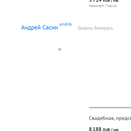
RUB /
час
минимум 7 часов
andrik
Андрей Сасин
Гродно, Беларусь
Свадебная, предс
8
188
RUB /
час