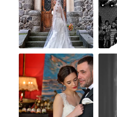
20
50
0
19
43
0