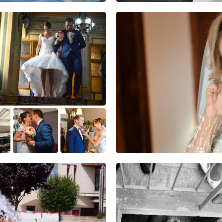
22
10
0
0
0
0