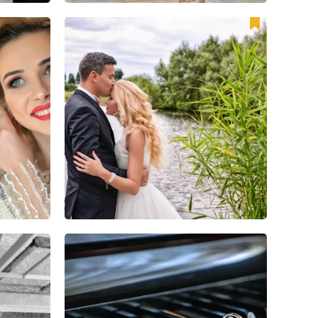
23
24
0