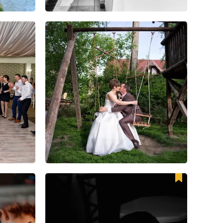
10
24
0