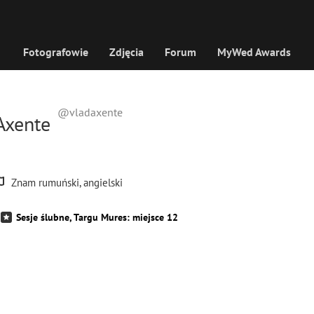
Fotografowie
Zdjęcia
Forum
MyWed Awards
@vladaxente
Axente
a
Znam rumuński, angielski
Sesje ślubne, Targu Mures: miejsce 12