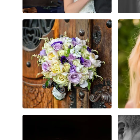
17
35
0