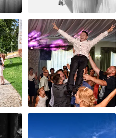
21
40
0