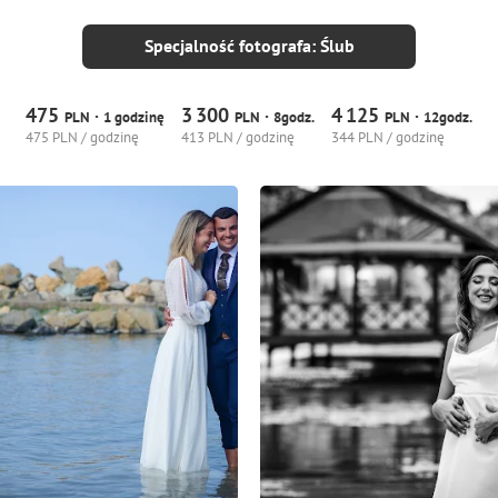
Specjalność fotografa: Ślub
475
3
300
4
125
·
·
·
PLN
1 godzinę
PLN
8godz.
PLN
12godz.
475 PLN / godzinę
413 PLN / godzinę
344 PLN / godzinę
4
0
0
11
0
0