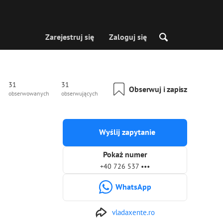
Zarejestruj się
Zaloguj się
31
31
Obserwuj i zapisz
obserwowanych
obserwujących
Wyślij zapytanie
Pokaż numer
+40 726 537 •••
WhatsApp
vladaxente.ro