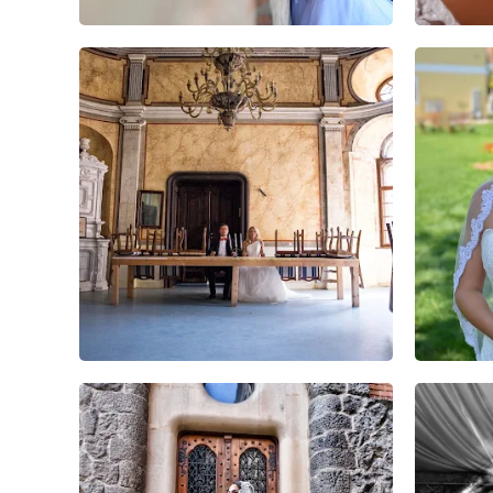
15
41
0