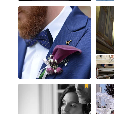
13
4
0