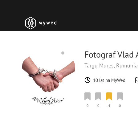
Fotograf Vlad 
Targu Mures, Rumuni
10 lat na MyWed
0
0
4
0