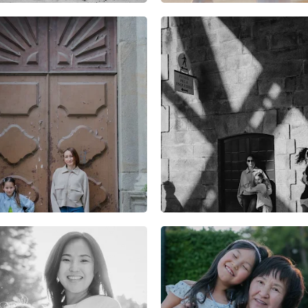
6
0
0
7
0
0