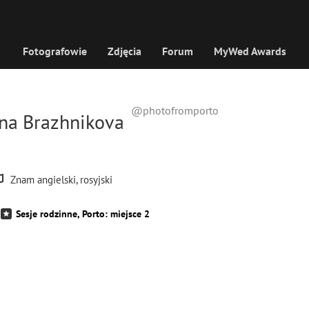
Fotografowie
Zdjęcia
Forum
MyWed Awards
@photofromporto
ina Brazhnikova
Znam angielski, rosyjski
Sesje rodzinne, Porto: miejsce 2