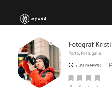
Fotograf Krist
Porto, Portugalia
2 lata na MyWed
0
0
0
0