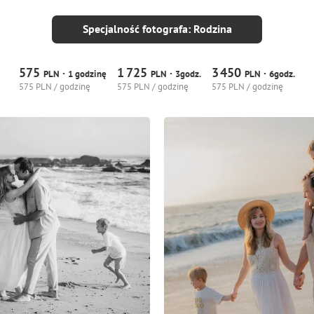
Specjalność fotografa: Rodzina
575
1
725
3
450
·
·
·
PLN
1 godzinę
PLN
3godz.
PLN
6godz.
575 PLN / godzinę
575 PLN / godzinę
575 PLN / godzinę
6
0
0
6
0
0