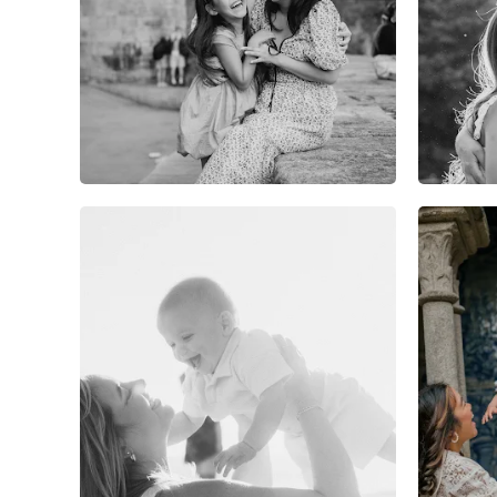
5
0
0
2
0
0