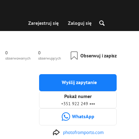
Zarejestruj się
Zaloguj się
0
0
Obserwuj i zapisz
obserwowanych
obserwujących
Wyślij zapytanie
Pokaż numer
+351 922 249 •••
WhatsApp
photofromporto.com