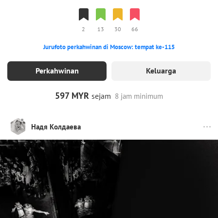
2
13
30
66
Jurufoto perkahwinan di Moscow: tempat ke-115
Perkahwinan
Keluarga
597 MYR
sejam
8 jam minimum
Надя Колдаева