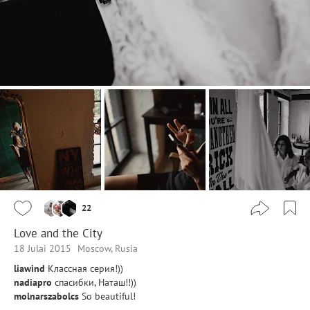
22
Love and the City
18 Julai 2015
Moscow, Rusia
liawind
Классная серия!))
nadiapro
спасибки, Наташ!!))
molnarszabolcs
So beautiful!