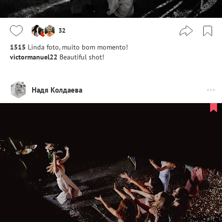
32
1515
Linda foto, muito bom momento!
victormanuel22
Beautiful shot!
Надя Колдаева