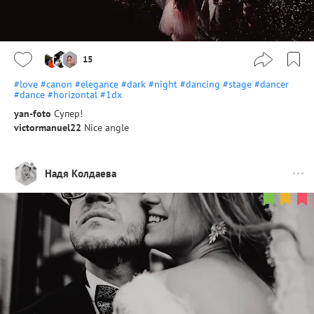
15
#love
#canon
#elegance
#dark
#night
#dancing
#stage
#dancer
#dance
#horizontal
#1dx
yan-foto
Супер!
victormanuel22
Nice angle
Надя Колдаева