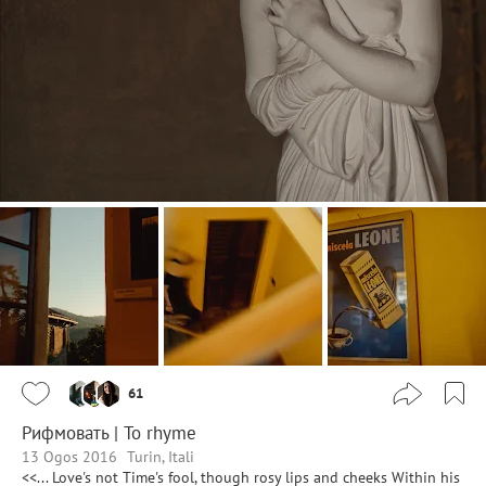
61
Рифмовать | To rhyme
13 Ogos 2016
Turin, Itali
<<... Love's not Time's fool, though rosy lips and cheeks Within his