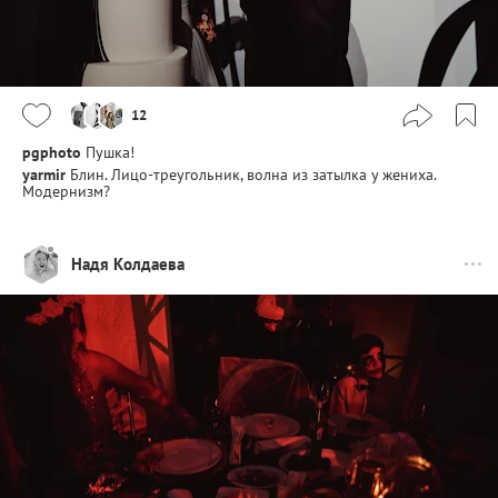
12
pgphoto
Пушка!
yarmir
Блин. Лицо-треугольник, волна из затылка у жениха.
Модернизм?
Надя Колдаева