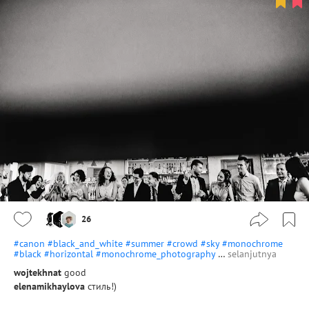
26
#canon
#black_and_white
#summer
#crowd
#sky
#monochrome
#black
#horizontal
#monochrome_photography
…
selanjutnya
wojtekhnat
good
elenamikhaylova
стиль!)