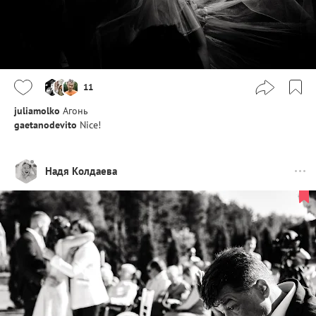
11
juliamolko
Агонь
gaetanodevito
Nice!
Надя Колдаева