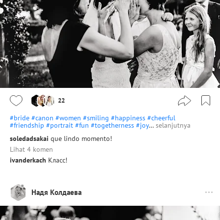
22
#bride
#canon
#women
#smiling
#happiness
#cheerful
#friendship
#portrait
#fun
#togetherness
#joy
…
selanjutnya
soledadsakai
que lindo momento!
Lihat 4 komen
ivanderkach
Класс!
Надя Колдаева