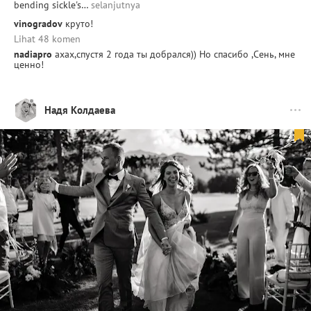
bending sickle's…
selanjutnya
vinogradov
круто!
Lihat 48 komen
nadiapro
ахах,спустя 2 года ты добрался)) Но спасибо ,Сень, мне
ценно!
Надя Колдаева