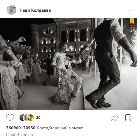
Надя Колдаева
20
380960170930
Круто/Хороший момент
Lihat 4 komen