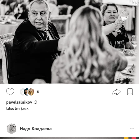
6
pavelsalnikov
:D
tdsotm
)хех
Надя Колдаева