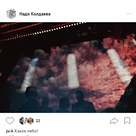
Надя Колдаева
22
ju-k
Какое небо!