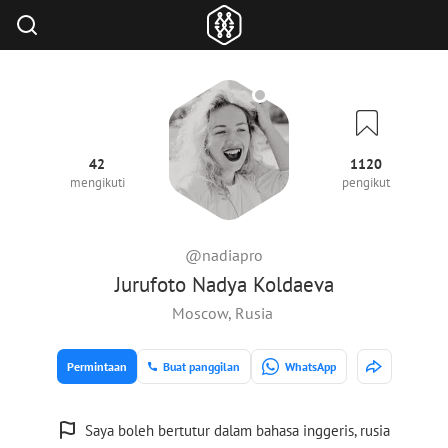
42
1120
mengikuti
pengikut
@nadiapro
Jurufoto Nadya Koldaeva
Moscow, Rusia
Permintaan
Buat panggilan
WhatsApp
Saya boleh bertutur dalam bahasa inggeris, rusia