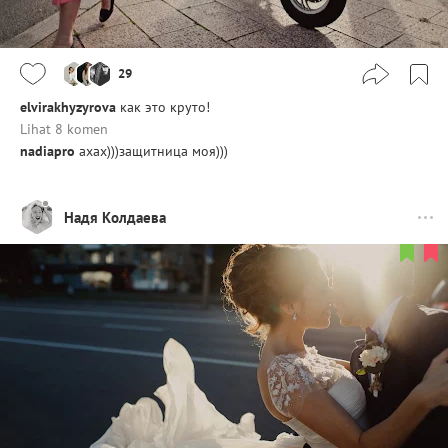
29
elvirakhyzyrova
как это круто!
Lihat 8 komen
nadiapro
ахах)))защитница моя)))
Надя Колдаева