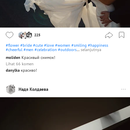
225
#flower
#bride
#cute
#love
#women
#smiling
#happiness
#cheerful
#men
#celebration
#outdoors
…
selanjutnya
moliden
Красивый снимок!
Lihat 66 komen
danylka
красиво!
Надя Колдаева