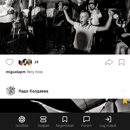
19
miguelapm
Very nice.
Надя Колдаева
Jurufoto
Suapan
Kegemaran
Forum
Log masuk