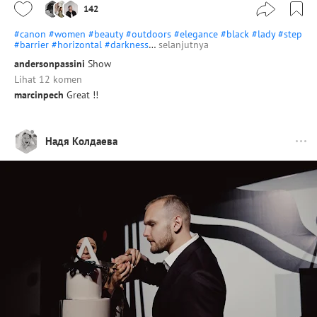
142
#canon
#women
#beauty
#outdoors
#elegance
#black
#lady
#step
#barrier
#horizontal
#darkness
…
selanjutnya
andersonpassini
Show
Lihat 12 komen
marcinpech
Great !!
Надя Колдаева