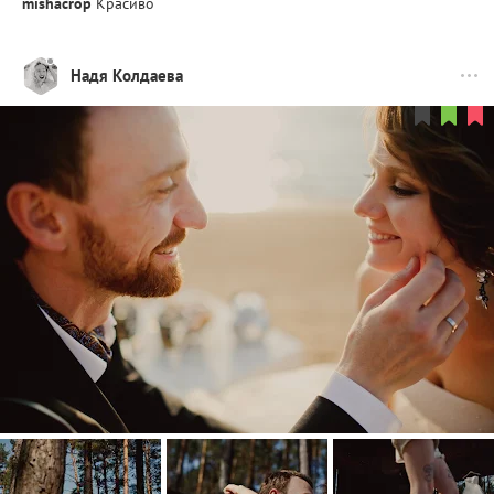
mishacrop
Красиво
Надя Колдаева