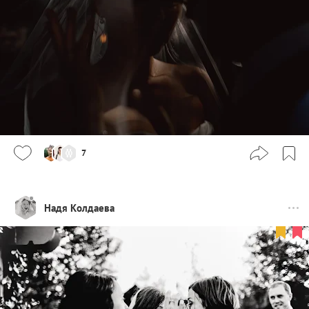
7
Надя Колдаева