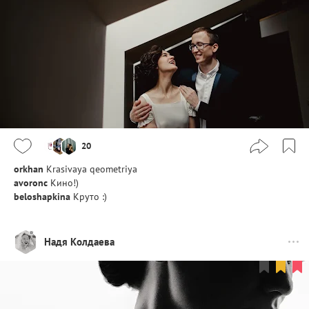
20
orkhan
Krasivaya qeometriya
avoronc
Кино!)
beloshapkina
Круто :)
Надя Колдаева