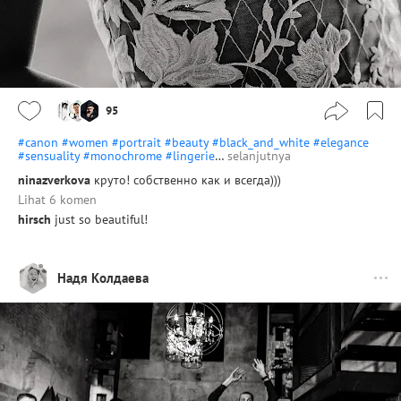
95
#canon
#women
#portrait
#beauty
#black_and_white
#elegance
#sensuality
#monochrome
#lingerie
…
selanjutnya
ninazverkova
круто! собственно как и всегда)))
Lihat 6 komen
hirsch
just so beautiful!
Надя Колдаева