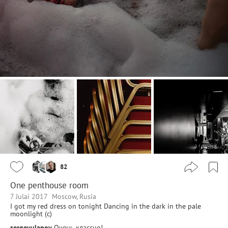
82
One penthouse room
7 Julai 2017
Moscow, Rusia
I got my red dress on tonight Dancing in the dark in the pale
moonlight (с)
sergeyulanov
Очень классно!