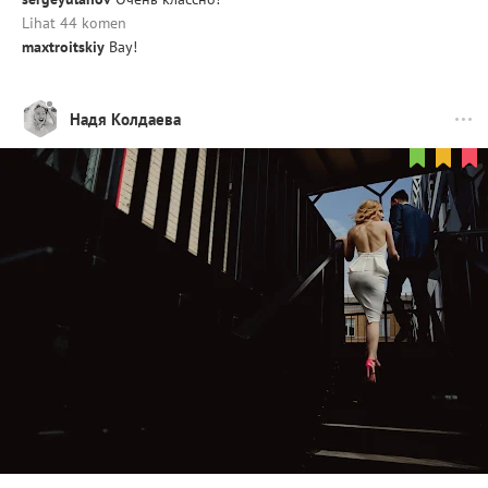
Lihat 44 komen
maxtroitskiy
Вау!
Надя Колдаева