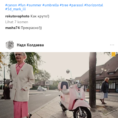
#canon
#fun
#summer
#umbrella
#tree
#parasol
#horizontal
#5d_mark_iii
rokutovaphoto
Как круто!)
Lihat 7 komen
masha74
Прекрасно!))
Надя Колдаева