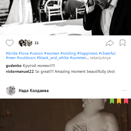
21
#bride
#love
#canon
#women
#smiling
#happiness
#cheerful
#men
#outdoors
#black_and_white
#summer
…
selanjutnya
gudenko
Крутой момент!!!
victormanuel22
So great!!! Amazing moment beautifully shot
Надя Колдаева