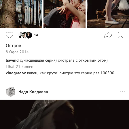
14
Остров.
8 Ogos 2014
liawind
сумасшедшая серия) смотрела с открытым ртом)
Lihat 21 komen
vinogradov
капец! как круто! смотрю эту серию раз 100500
Надя Колдаева