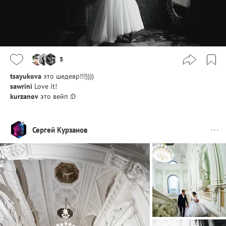
5
tsayukova
это шедевр!!!))))
sawrini
Love it!
kurzanov
это вейп :D
Сергей Курзанов