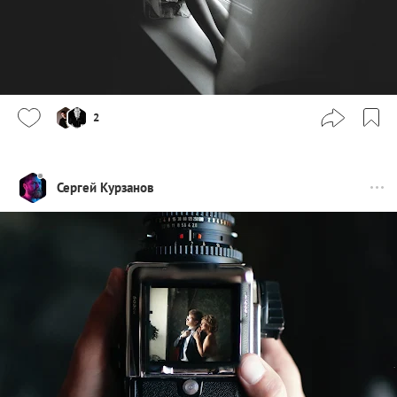
2
Сергей Курзанов