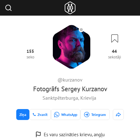
155
44
seko
sekotāji
@kurzanov
Fotogrāfs Sergey Kurzanov
Sanktpēterburga, Krievija
Ziņa
Zvanīt
WhatsApp
Telegram
Es varu sazināties krievu, angļu