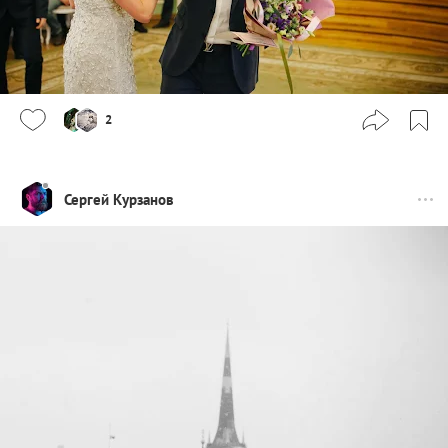
2
Сергей Курзанов