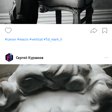
#canon
#macro
#vertical
#5d_mark_ii
Сергей Курзанов