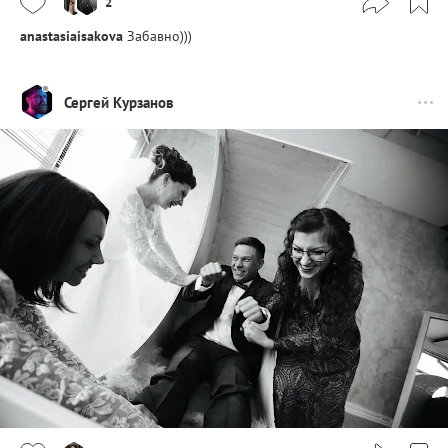
2
anastasiaisakova
Забавно)))
Сергей Курзанов