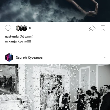
8
nastynda
Офелия:)
mixanja
Круто!!!!
Сергей Курзанов