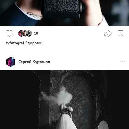
10
svfotograf
Здорово!
Сергей Курзанов