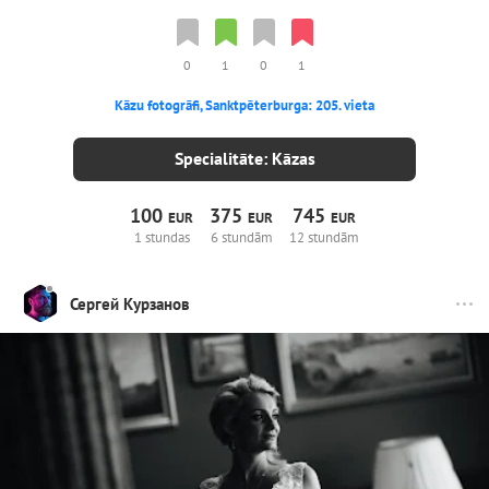
0
1
0
1
Kāzu fotogrāfi, Sanktpēterburga: 205. vieta
Specialitāte: Kāzas
100
375
745
EUR
EUR
EUR
1 stundas
6 stundām
12 stundām
Сергей Курзанов