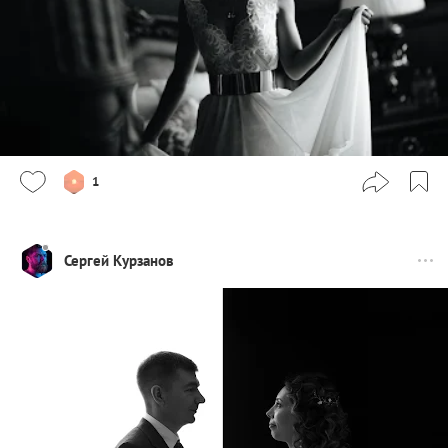
1
Сергей Курзанов