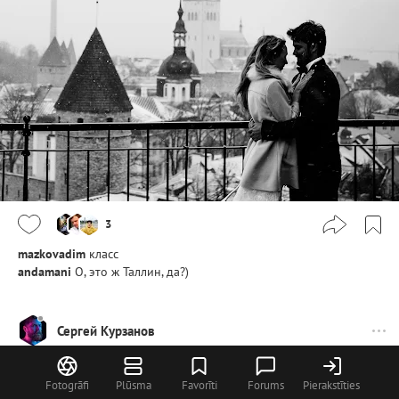
3
mazkovadim
класс
andamani
О, это ж Таллин, да?)
Сергей Курзанов
Fotogrāfi
Plūsma
Favorīti
Forums
Pierakstīties