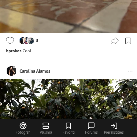
5
bprokos
Cool
Carolina Alamos
Fotogrāfi
Plūsma
Favorīti
Forums
Pierakstīties