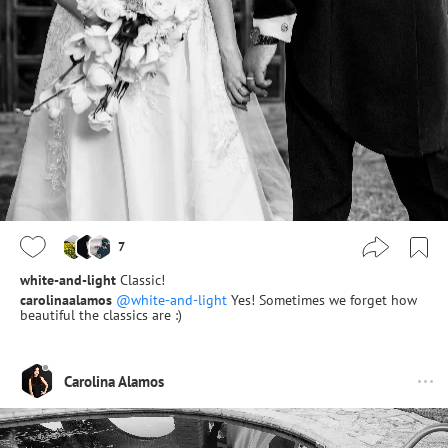
7
white-and-light
Classic!
carolinaalamos
@white-and-light
Yes! Sometimes we forget how
beautiful the classics are :)
Carolina Alamos