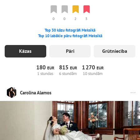
0
0
2
3
Top 30 kāzu fotogrāfi Meksikā
Top 10 labākie pāru fotogrāfi Meksikā
Kāzas
Pāri
Grūtniecība
180
815
1
270
EUR
EUR
EUR
1 stundas
6 stundām
10 stundām
Carolina Alamos