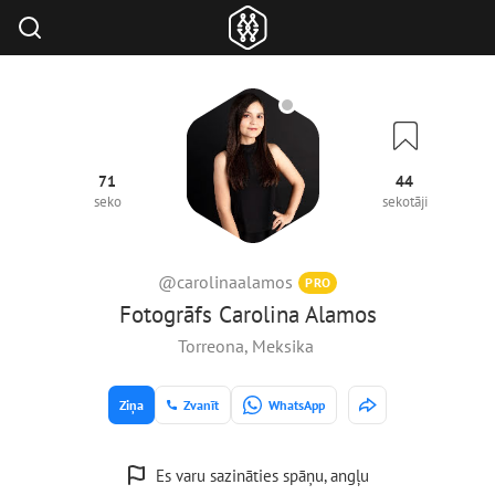
71
44
seko
sekotāji
@carolinaalamos
PRO
Fotogrāfs Carolina Alamos
Torreona, Meksika
Ziņa
Zvanīt
WhatsApp
Es varu sazināties spāņu, angļu