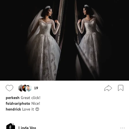
19
perkesh
Great click!
foldvariphoto
Nice!
hendrick
Love it 😍
Linda Vos