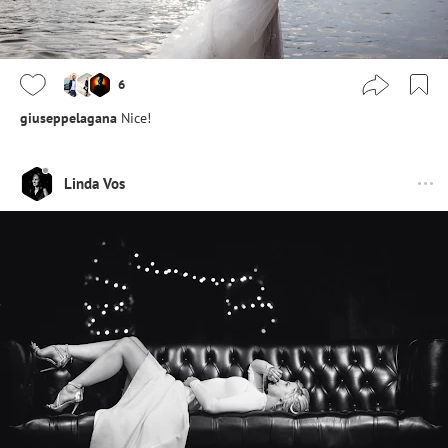
6
giuseppelagana
Nice!
Linda Vos