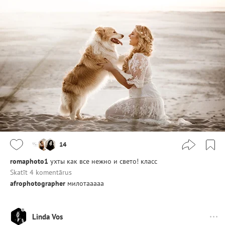
14
romaphoto1
ухты как все нежно и свето! класс
Skatīt 4 komentārus
afrophotographer
милотааааа
Linda Vos