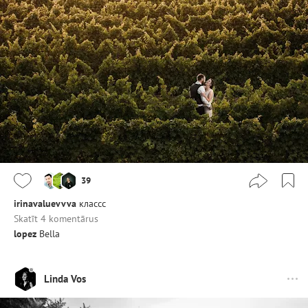
39
irinavaluevvva
классс
Skatīt 4 komentārus
lopez
Bella
Linda Vos