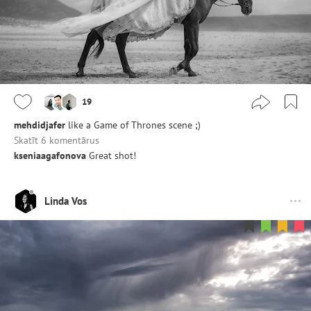
19
mehdidjafer
like a Game of Thrones scene ;)
Skatīt 6 komentārus
kseniaagafonova
Great shot!
Linda Vos