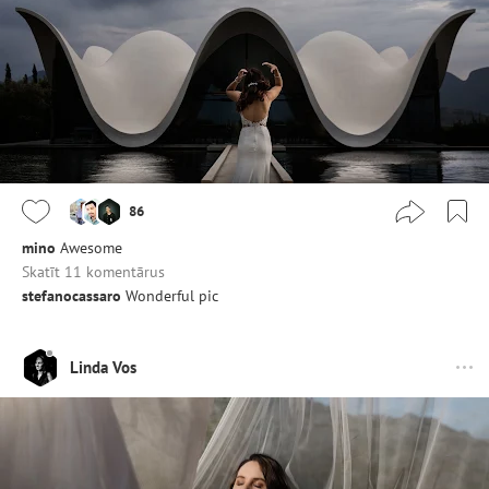
86
mino
Awesome
Skatīt 11 komentārus
stefanocassaro
Wonderful pic
Linda Vos