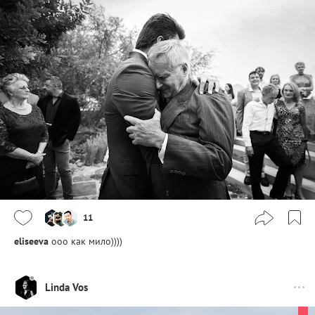
11
eliseeva
ооо как мило))))
Linda Vos