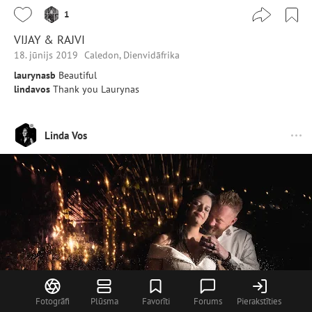
1
VIJAY & RAJVI
18. jūnijs 2019
Caledon, Dienvidāfrika
laurynasb
Beautiful
lindavos
Thank you Laurynas
Linda Vos
Fotogrāfi
Plūsma
Favorīti
Forums
Pierakstīties