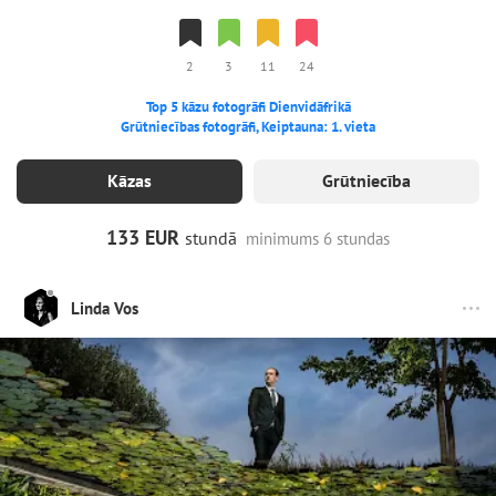
2
3
11
24
Top 5 kāzu fotogrāfi Dienvidāfrikā
Grūtniecības fotogrāfi, Keiptauna: 1. vieta
Kāzas
Grūtniecība
133 EUR
stundā
minimums 6 stundas
Linda Vos