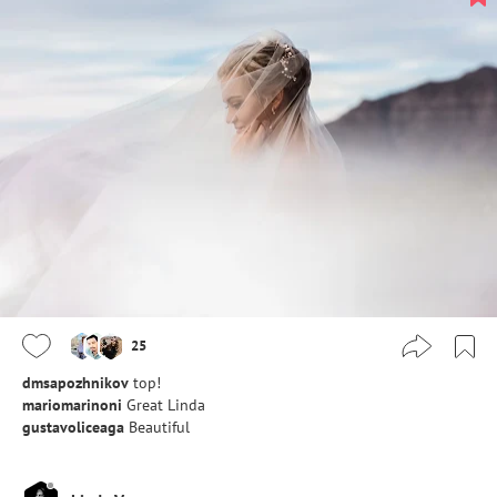
25
dmsapozhnikov
top!
mariomarinoni
Great Linda
gustavoliceaga
Beautiful