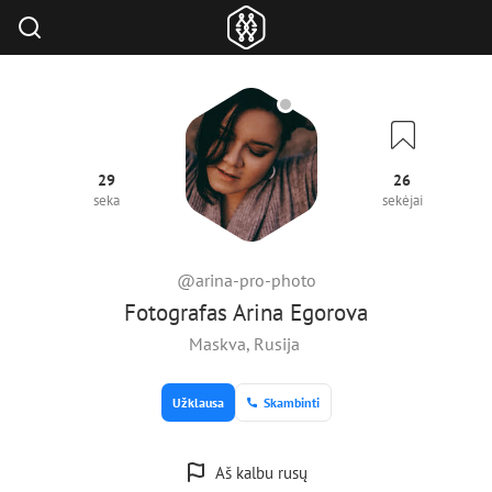
29
26
seka
sekėjai
@arina-pro-photo
Fotografas Arina Egorova
Maskva, Rusija
Užklausa
Skambinti
Aš kalbu rusų