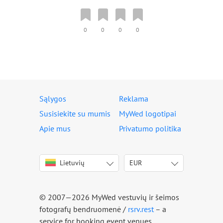
0
0
0
0
Sąlygos
Reklama
Susisiekite su mumis
MyWed logotipai
Apie mus
Privatumo politika
Lietuvių
EUR
English
USD
Italiano
EUR
Deutsch
© 2007—2026 MyWed vestuvių ir šeimos
Français
fotografų bendruomenė /
rsrv.rest
– a
Español
service for booking event venues