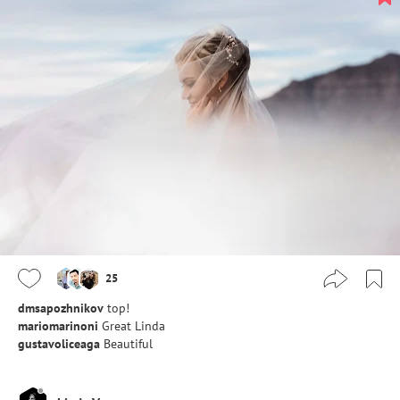
25
dmsapozhnikov
top!
mariomarinoni
Great Linda
gustavoliceaga
Beautiful