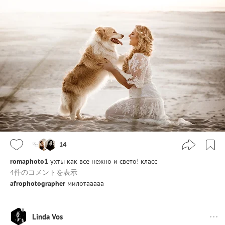
14
romaphoto1
ухты как все нежно и свето! класс
4件のコメントを表示
afrophotographer
милотааааа
Linda Vos