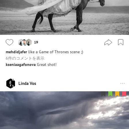
19
mehdidjafer
like a Game of Thrones scene ;)
6件のコメントを表示
kseniaagafonova
Great shot!
Linda Vos