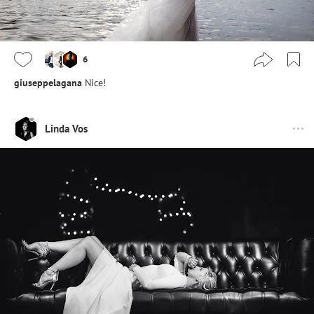
6
giuseppelagana
Nice!
Linda Vos