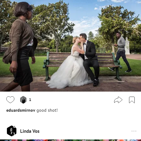
1
eduardsmirnov
good shot!
Linda Vos