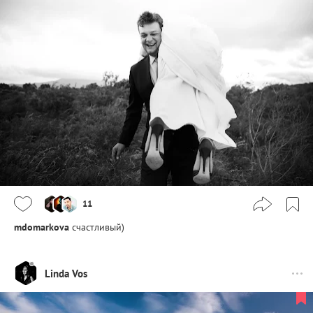
11
mdomarkova
счастливый)
Linda Vos