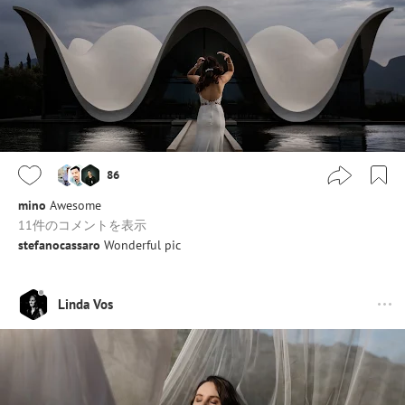
86
mino
Awesome
11件のコメントを表示
stefanocassaro
Wonderful pic
Linda Vos