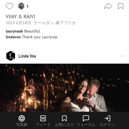
1
VIJAY & RAJVI
2019 6月18日
ケールダン, 南アフリカ
laurynasb
Beautiful
lindavos
Thank you Laurynas
Linda Vos
写真家
フィード
お気に入り
フォーラム
ログイン