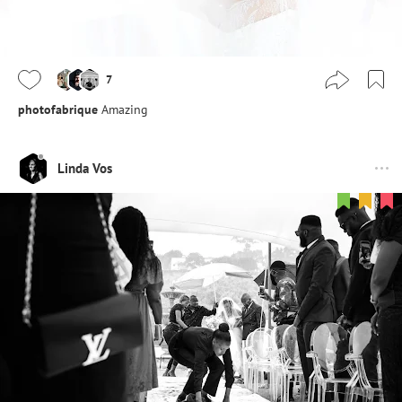
7
photofabrique
Amazing
Linda Vos