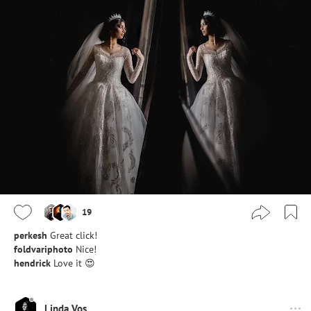
19
perkesh
Great click!
foldvariphoto
Nice!
hendrick
Love it 😍
Linda Vos