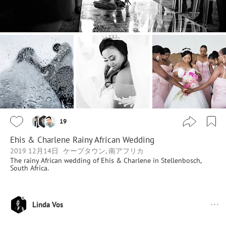
19
Ehis & Charlene Rainy African Wedding
2019 12月14日
ケープタウン, 南アフリカ
The rainy African wedding of Ehis & Charlene in Stellenbosch,
South Africa.
Linda Vos