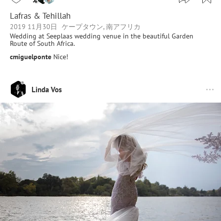
Lafras & Tehillah
2019 11月30日
ケープタウン, 南アフリカ
Wedding at Seeplaas wedding venue in the beautiful Garden
Route of South Africa.
cmiguelponte
Nice!
Linda Vos