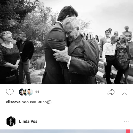
11
eliseeva
ооо как мило))))
Linda Vos