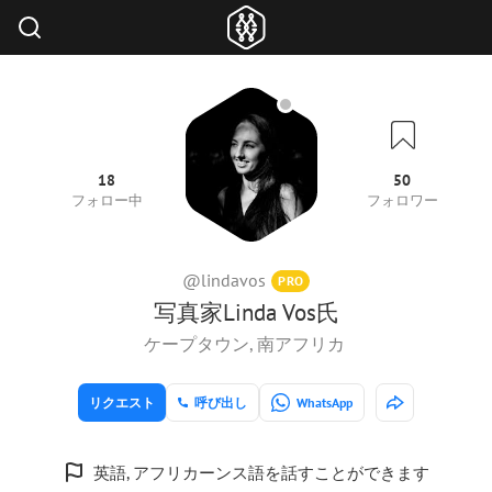
18
50
フォロー中
フォロワー
@lindavos
PRO
写真家Linda Vos氏
ケープタウン, 南アフリカ
リクエスト
呼び出し
WhatsApp
英語, アフリカーンス語を話すことができます