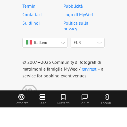
Termini
Pubblicità
Contattaci
Logo di MyWed
Su di noi
Politica sulla
privacy
Italiano
EUR
English
USD
Deutsch
EUR
Français
CHF
© 2007—2026 Community di fotografi di
Español
matrimoni e famiglia MyWed /
rsrv.rest
– a
Português
service for booking event venues
Русский
Українська
Latviešu
Fotografi
Feed
Preferiti
Forum
Accedi
Lietuvių
Eesti
Polski