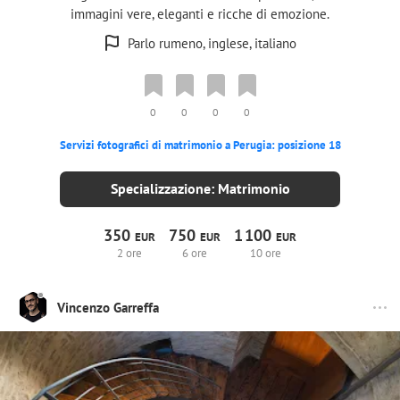
immagini vere, eleganti e ricche di emozione.
Parlo rumeno, inglese, italiano
0
0
0
0
Servizi fotografici di matrimonio a Perugia: posizione 18
Specializzazione: Matrimonio
350
750
1
100
EUR
EUR
EUR
2 ore
6 ore
10 ore
Vincenzo Garreffa