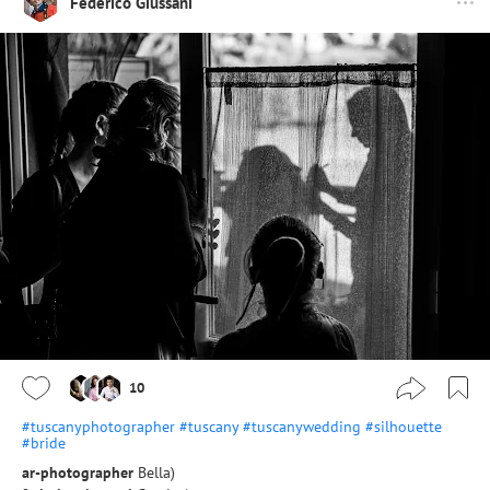
Federico Giussani
10
#tuscanyphotographer
#tuscany
#tuscanywedding
#silhouette
#bride
ar-photographer
Bella)