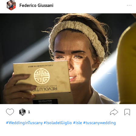
Federico Giussani
1
#WeddinginTuscany
#IsoladelGiglio
#isle
#tuscanywedding