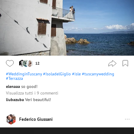
12
#WeddinginTuscany
#IsoladelGiglio
#isle
#tuscanywedding
#Terrazza
elenaaa
so good!
Visualizza tutti i 9 commenti
liubazuba
Veri beautiful!
Federico Giussani