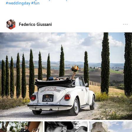
#weddingday
#fun
Federico Giussani