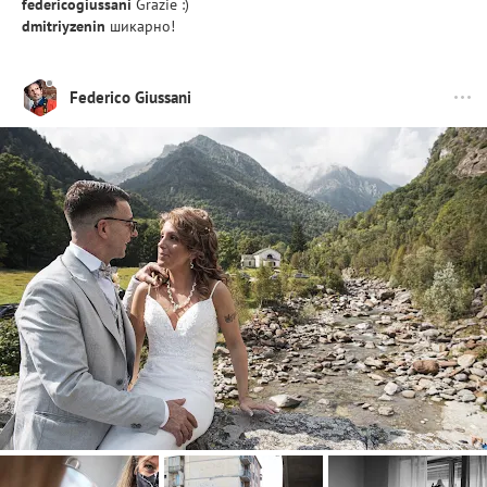
federicogiussani
Grazie :)
dmitriyzenin
шикарно!
Federico Giussani