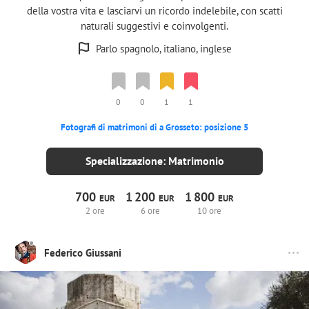
della vostra vita e lasciarvi un ricordo indelebile, con scatti
naturali suggestivi e coinvolgenti.
Parlo spagnolo, italiano, inglese
0
0
1
1
Fotografi di matrimoni di a Grosseto: posizione 5
Specializzazione: Matrimonio
700
1
200
1
800
EUR
EUR
EUR
2 ore
6 ore
10 ore
Federico Giussani