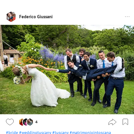
Federico Giussani
4
#bride
#weddingtuscany
#tuscany
#matrimoniointoscana