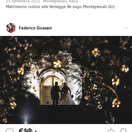
25 settembre 2021
Montepescali, Italia
Matrimonio rustico alle Versegge, Re sugo, Montepescali (Gr)
Federico Giussani
6