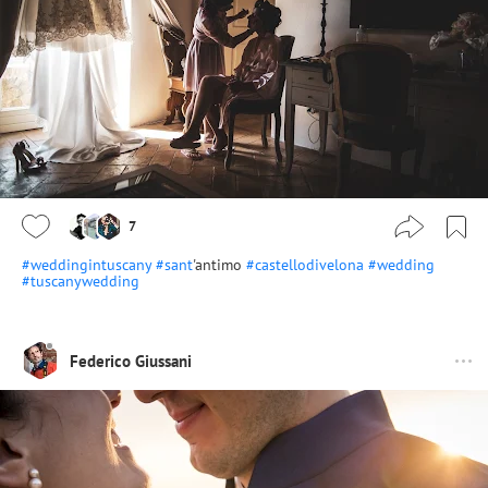
7
#weddingintuscany
#sant
'antimo
#castellodivelona
#wedding
#tuscanywedding
Federico Giussani