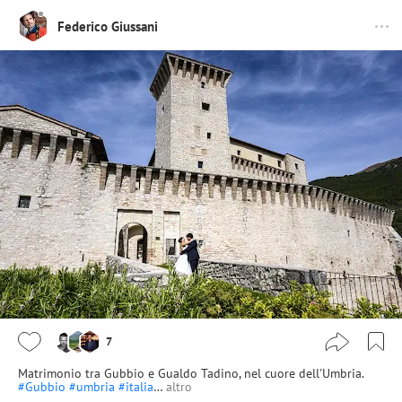
Federico Giussani
7
Matrimonio tra Gubbio e Gualdo Tadino, nel cuore dell'Umbria.
#Gubbio
#umbria
#italia
…
altro