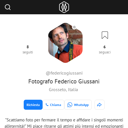
8
6
seguiti
seguaci
@federicogiussani
Fotografo Federico Giussani
Grosseto, Italia
Richiesta
Chiama
WhatsApp
"Scattiamo foto per fermare il tempo e affidare i singoli momenti
all’eternità!" Mi piace ritrarre gli attimi più intensi ed emozionanti