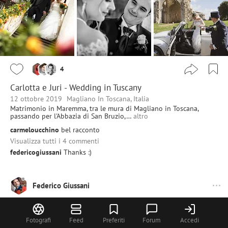
4
Carlotta e Juri - Wedding in Tuscany
12 ottobre 2019
Magliano In Toscana, Italia
Matrimonio in Maremma, tra le mura di Magliano in Toscana,
passando per l'Abbazia di San Bruzio,…
altro
carmeloucchino
bel racconto
Visualizza tutti i 4 commenti
federicogiussani
Thanks :)
Federico Giussani
Fotografi
Feed
Preferiti
Forum
Accedi