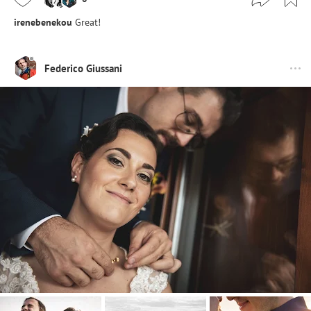
irenebenekou
Great!
Federico Giussani