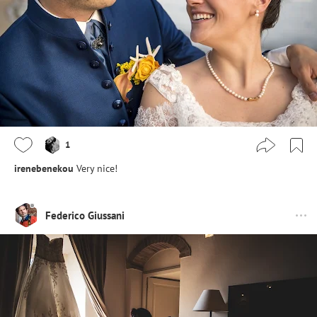
1
irenebenekou
Very nice!
Federico Giussani