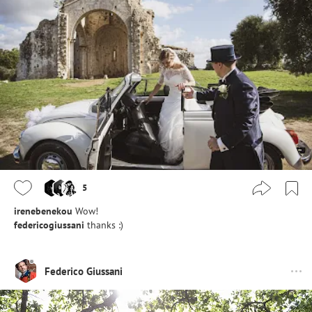
5
irenebenekou
Wow!
federicogiussani
thanks :)
Federico Giussani