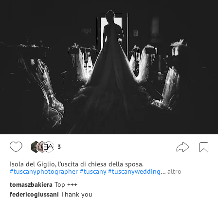
3
Isola del Giglio, l'uscita di chiesa della sposa.
#tuscanyphotographer
#tuscany
#tuscanywedding
…
altro
tomaszbakiera
Top +++
federicogiussani
Thank you