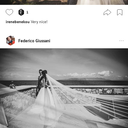
1
irenebenekou
Very nice!
Federico Giussani