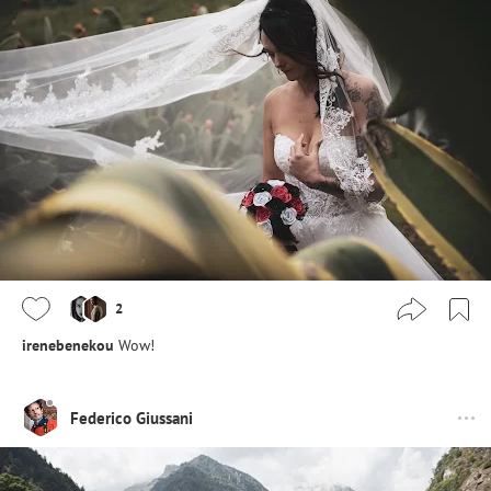
2
irenebenekou
Wow!
Federico Giussani