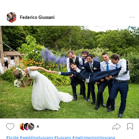
Federico Giussani
4
#bride
#weddingtuscany
#tuscany
#matrimoniointoscana