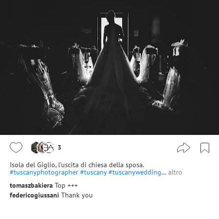
3
Isola del Giglio, l'uscita di chiesa della sposa.
#tuscanyphotographer
#tuscany
#tuscanywedding
…
altro
tomaszbakiera
Top +++
federicogiussani
Thank you