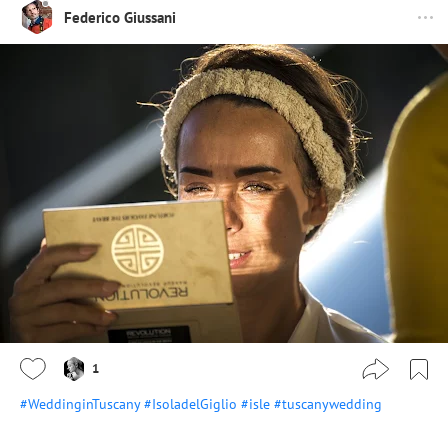
Federico Giussani
1
#WeddinginTuscany
#IsoladelGiglio
#isle
#tuscanywedding