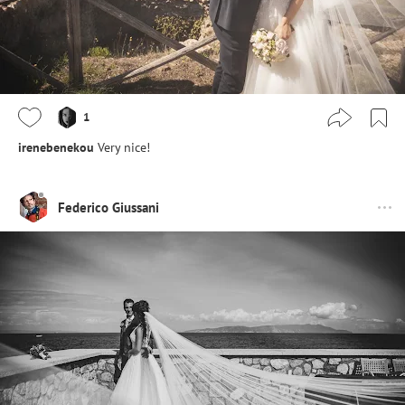
1
irenebenekou
Very nice!
Federico Giussani