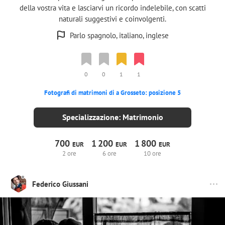
della vostra vita e lasciarvi un ricordo indelebile, con scatti
naturali suggestivi e coinvolgenti.
Parlo spagnolo, italiano, inglese
0
0
1
1
Fotografi di matrimoni di a Grosseto: posizione 5
Specializzazione: Matrimonio
700
1
200
1
800
EUR
EUR
EUR
2 ore
6 ore
10 ore
Federico Giussani