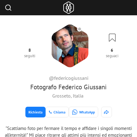
8
6
seguiti
seguaci
@federicogiussani
Fotografo Federico Giussani
Grosseto, Italia
Richiesta
Chiama
WhatsApp
"Scattiamo foto per fermare il tempo e affidare i singoli momenti
all’eternità!" Mi piace ritrarre gli attimi più intensi ed emozionanti