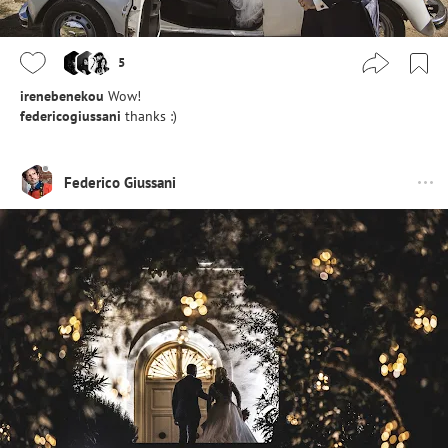
5
irenebenekou
Wow!
federicogiussani
thanks :)
Federico Giussani