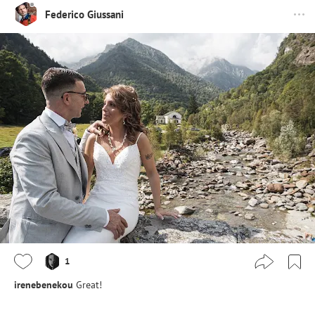
Federico Giussani
1
irenebenekou
Great!