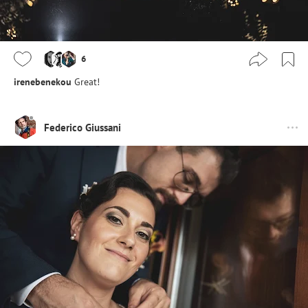
6
irenebenekou
Great!
Federico Giussani