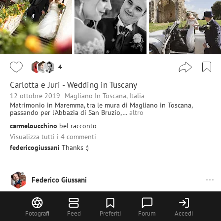
4
Carlotta e Juri - Wedding in Tuscany
12 ottobre 2019
Magliano In Toscana, Italia
Matrimonio in Maremma, tra le mura di Magliano in Toscana,
passando per l'Abbazia di San Bruzio,…
altro
carmeloucchino
bel racconto
Visualizza tutti i 4 commenti
federicogiussani
Thanks :)
Federico Giussani
Fotografi
Feed
Preferiti
Forum
Accedi