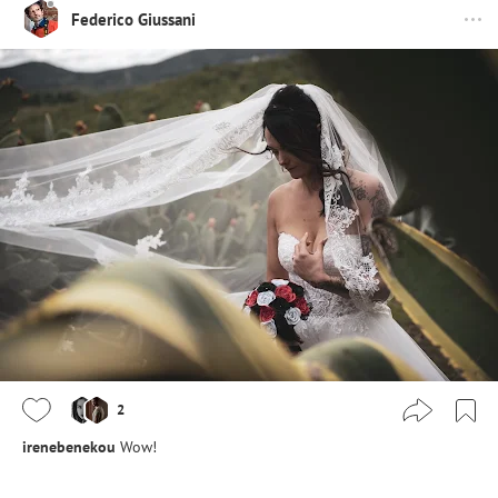
Federico Giussani
2
irenebenekou
Wow!