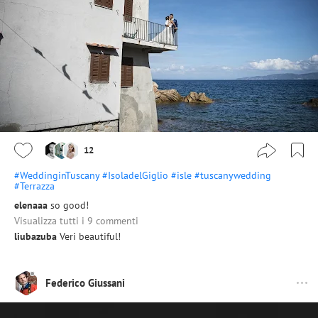
12
#WeddinginTuscany
#IsoladelGiglio
#isle
#tuscanywedding
#Terrazza
elenaaa
so good!
Visualizza tutti i 9 commenti
liubazuba
Veri beautiful!
Federico Giussani