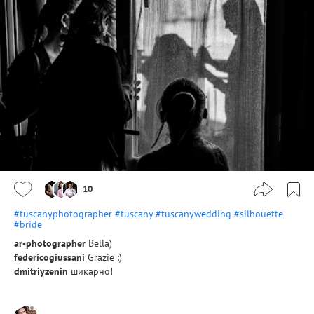
10
#tuscanyphotographer
#tuscany
#tuscanywedding
#silhouette
#bride
ar-photographer
Bella)
federicogiussani
Grazie :)
dmitriyzenin
шикарно!