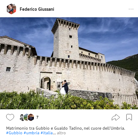
Federico Giussani
7
Matrimonio tra Gubbio e Gualdo Tadino, nel cuore dell'Umbria.
#Gubbio
#umbria
#italia
…
altro