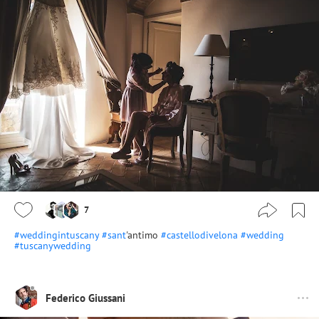
7
#weddingintuscany
#sant
'antimo
#castellodivelona
#wedding
#tuscanywedding
Federico Giussani