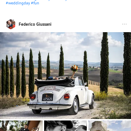
#weddingday
#fun
Federico Giussani