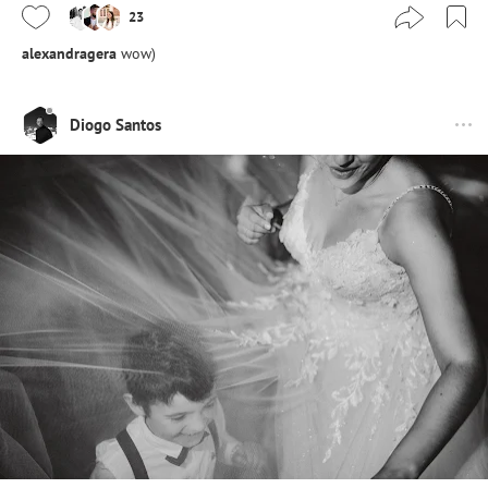
23
alexandragera
wow)
Diogo Santos