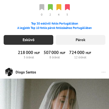
0
2
4
5
Top 30 esküvői fotós Portugáliában
A legjobb Top 10 fotós párok fotózásához Portugáliában
Esküvő
Párok
218
000
507
000
724
000
HUF
HUF
HUF
3 órával
8 órával
12 órával
Diogo Santos