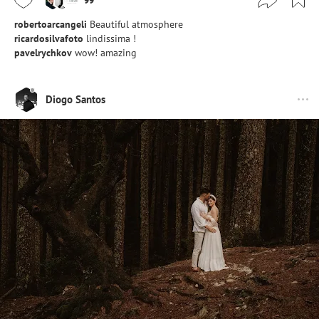
99
robertoarcangeli
Beautiful atmosphere
ricardosilvafoto
lindissima !
pavelrychkov
wow! amazing
Diogo Santos