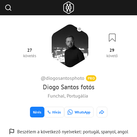
27
29
követés
követő
@diogosantosphoto
PRO
Diogo Santos fotós
Funchal, Portugália
Kérés
Hívás
WhatsApp
Beszélem a következő nyelveket: portugál, spanyol, angol